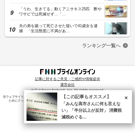
「うわ、生きてる」動くアニサキス25匹 酢や
ワサビでは死滅せず…「…
夫の弟を蹴って死亡させた疑いで41歳女を逮
捕 「生活態度に不満があ…
ランキング一覧へ
記事に対するご意見・ご感想や情報提供
運営会社
© Fuji News Network, Inc. All rights reserved.
×
【この記事もオススメ】
当ウェブサイトでは、ユーザのニーズ・興味・関⼼に合致したコンテンツや広告配信を提供する
ためにクッキーを使⽤しています。詳細は、
プライバシーポリシー
をご確認ください。
「みんな高市さんに何も言えな
い」「半分以上が反対」 消費税
減税めぐる...