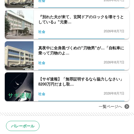
社会
『別れた夫が来て、玄関ドアのロックを壊そうと
している』”元妻…
2026年8月7日
社会
真夜中に全身黒づくめの”刃物男”が…「自転車に
乗って刃物のよ…
2026年8月7日
社会
【サギ速報】「無罪証明するなら協力しなさい」
8200万円だまし取…
2026年8月7日
社会
一覧ページへ
バレーボール