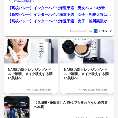
PR(Dreaw合同会社)
【高校バレー】インターハイ北海道予選 男女ベスト4が出そ
ろう 北海道科学大高が前...
【高校バレー】インターハイ北海道予選 女子・札幌大谷は悔
しい準優勝で連覇ならず ...
【高校バレー】インターハイ北海道予選 女子・旭川実業が3
年ぶり23回目の優勝を飾...
Recommended by
NARSの新クレンジングオイ
NARSの新クレンジングオイ
ルで毎朝、メイク映えする潤
ルで毎朝、メイク映えする潤
い美肌へ
い美肌へ
PR(NARS on 美的.com)
PR(NARS on 美的.com)
【見城徹×藤田晋】AI時代でも変わらない経営者
の本質