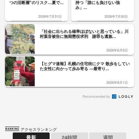
つの活断層”のリスク…夏で...
持つ「誰にも負けない強
み」...
2026年7月31日
2026年7月30日
「社会に出られる確率ほぼないと思っている」川
村葉音被告に無期懲役求刑 謝罪も遺族...
2026年6月5日
【ヒグマ速報】札幌の住宅街にクマ 散歩をしてい
た女性に向かって歩み寄る ―最寄り...
2026年8月1日
Recommended by
アクセスランキング
最新
24時間
週間