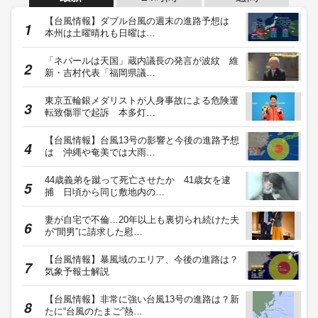
【台風情報】ダブル台風の週末の進路予想は
本州は土曜晴れも日曜は…
「ネパールは天国」蔵内議長の発言が波紋 維
新・吉村代表「福岡県議…
東京五輪銀メダリストが人身事故による危険運
転致傷罪で起訴 本多灯…
【台風情報】台風13号の影響と今後の進路予想
は 沖縄や奄美では大雨…
44歳義弟を蹴って死亡させたか 41歳女を逮
捕 日頃から同じ敷地内の…
妻が自宅で不倫…20年以上も裏切られ続けた夫
が“間男”に請求した慰…
【台風情報】暴風域のエリア、今後の進路は？
気象予報士解説
【台風情報】非常に強い台風13号の進路は？新
たに“台風のたまご”熱…