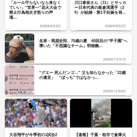
「ルール守らないなら来なく
川口春奈さん（31）とサッカ
ていい」“世界一”花火大会で
ー日本代表の板倉滉選手（2
禁止行為相次ぎ怒りの声
9）が結婚・第1子妊娠を発...
場...
2026年8月3日
2026年8月2日
名将・馬淵史郎、70歳の夏 40回目の“甲子園”へ
導いた「不思議なチーム」明徳義...
2026年7月31日
“グエー 死んだンゴ…” 父も知らなかった「22歳
の遺言」 “ぼっち”ではなかっ...
2025年12月9日
大谷翔平が今季初の1試合2
【速報】千葉・柏市で倉庫火