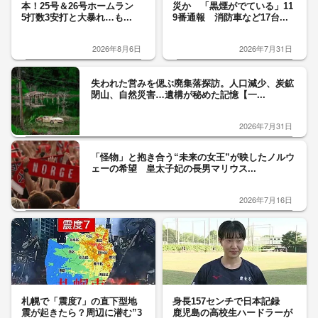
本！25号＆26号ホームラン
災か 「黒煙がでている」11
5打数3安打と大暴れ…も...
9番通報 消防車など17台...
2026年8月6日
2026年7月31日
失われた営みを偲ぶ廃集落探訪。人口減少、炭鉱
閉山、自然災害…遺構が秘めた記憶【一...
2026年7月31日
「怪物」と抱き合う“未来の女王”が映したノルウ
ェーの希望 皇太子妃の長男マリウス...
2026年7月16日
札幌で「震度7」の直下型地
身長157センチで日本記録
震が起きたら？周辺に潜む”3
鹿児島の高校生ハードラーが