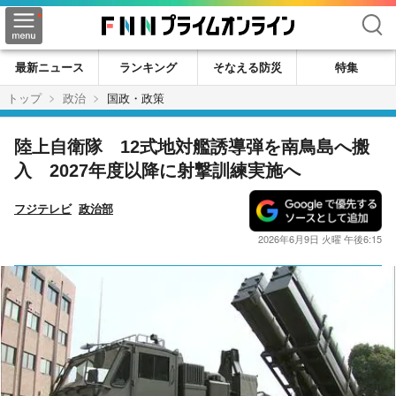
検索
最新ニュース
ランキング
そなえる防災
特集
トップ
政治
国政・政策
陸上自衛隊 12式地対艦誘導弾を南鳥島へ搬
入 2027年度以降に射撃訓練実施へ
フジテレビ
政治部
2026年6月9日 火曜 午後6:15