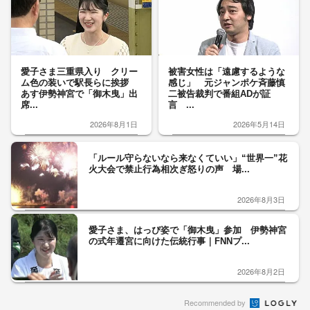
愛子さま三重県入り クリー
被害女性は「遠慮するような
ム色の装いで駅長らに挨拶
感じ」 元ジャンポケ斉藤慎
あす伊勢神宮で「御木曳」出
二被告裁判で番組ADが証
席...
言 ...
2026年8月1日
2026年5月14日
「ルール守らないなら来なくていい」“世界一”花
火大会で禁止行為相次ぎ怒りの声 場...
2026年8月3日
愛子さま、はっぴ姿で「御木曳」参加 伊勢神宮
の式年遷宮に向けた伝統行事｜FNNプ...
2026年8月2日
Recommended by