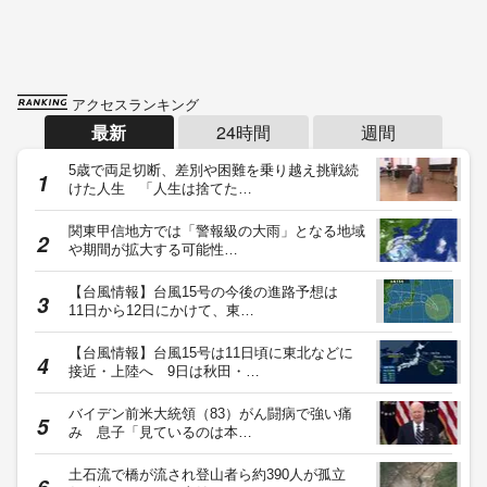
アクセスランキング
最新
24時間
週間
5歳で両足切断、差別や困難を乗り越え挑戦続
けた人生 「人生は捨てた…
関東甲信地方では「警報級の大雨」となる地域
や期間が拡大する可能性…
【台風情報】台風15号の今後の進路予想は
11日から12日にかけて、東…
【台風情報】台風15号は11日頃に東北などに
接近・上陸へ 9日は秋田・…
バイデン前米大統領（83）がん闘病で強い痛
み 息子「見ているのは本…
土石流で橋が流され登山者ら約390人が孤立