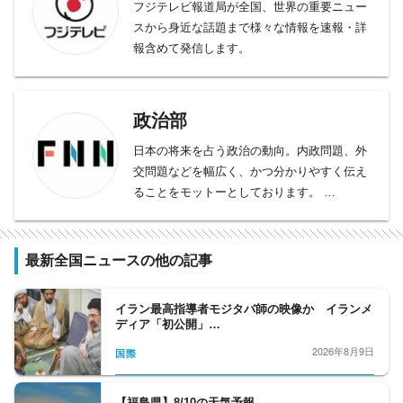
フジテレビ報道局が全国、世界の重要ニュー
スから身近な話題まで様々な情報を速報・詳
報含めて発信します。
政治部
日本の将来を占う政治の動向。内政問題、外
交問題などを幅広く、かつ分かりやすく伝え
ることをモットーとしております。
総理大臣、官房長官の動向をフォローする官
邸クラブ。平河クラブは自民党、日本維新の
会、野党クラブは、中道改革連合、立憲民主
最新全国ニュースの他の記事
党、国民民主党、公明党など野党勢を取材。
内閣府担当は、少子化問題から、宇宙、化学
イラン最高指導者モジタバ師の映像か イランメ
問題まで、多岐に渡る分野を、細かくフォロ
ディア「初公開」…
ーする。外務省クラブは、日々刻々と変化す
2026年8月9日
国際
る、外交問題を取材、人事院も取材対象とな
っている。政界から財界、官界まで、政治部
の取材分野は広いと言えます。
【福島県】8/10の天気予報