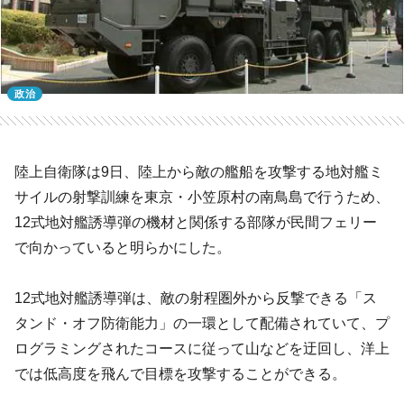
政治
陸上自衛隊は9日、陸上から敵の艦船を攻撃する地対艦ミ
サイルの射撃訓練を東京・小笠原村の南鳥島で行うため、
12式地対艦誘導弾の機材と関係する部隊が民間フェリー
で向かっていると明らかにした。
12式地対艦誘導弾は、敵の射程圏外から反撃できる「ス
タンド・オフ防衛能力」の一環として配備されていて、プ
ログラミングされたコースに従って山などを迂回し、洋上
では低高度を飛んで目標を攻撃することができる。