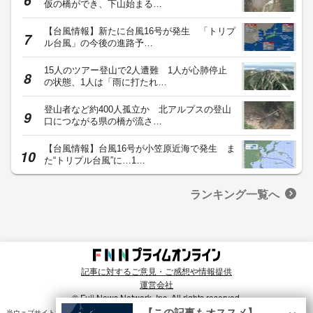
仮の橋ができ、下山始まる…
【台風情報】新たに台風16号が発生 「トリプ
ル台風」の今後の進路予…
15人のツアー登山で2人遭難 1人が心肺停止
の状態、1人は「雨に打たれ…
登山者など約400人孤立か 北アルプスの登山
口につながる県の橋が流さ…
【台風情報】台風16号が小笠原近海で発生 ま
た“トリプル台風”に…1…
ランキング一覧へ
記事に対するご意見・ご感想や情報提供
運営会社
© Fuji News Network, Inc. All rights reserved.
×
【この記事もオススメ】
当ウェブサイトでは、ユーザのニーズ・興味・関⼼に合致したコンテンツや広告配信を提供する