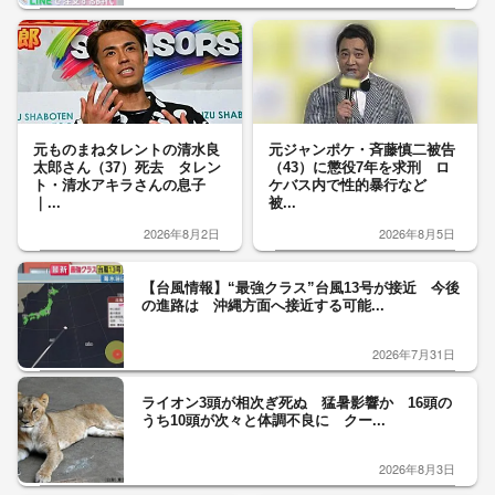
元ものまねタレントの清水良
元ジャンポケ・斉藤慎二被告
太郎さん（37）死去 タレン
（43）に懲役7年を求刑 ロ
ト・清水アキラさんの息子
ケバス内で性的暴行など
｜...
被...
2026年8月2日
2026年8月5日
【台風情報】“最強クラス”台風13号が接近 今後
の進路は 沖縄方面へ接近する可能...
2026年7月31日
ライオン3頭が相次ぎ死ぬ 猛暑影響か 16頭の
うち10頭が次々と体調不良に クー...
2026年8月3日