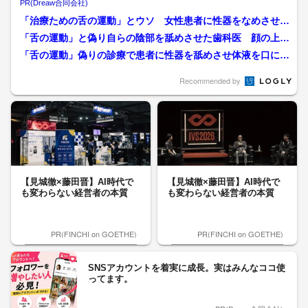
PR(Dreaw合同会社)
「治療ための舌の運動」とウソ 女性患者に性器をなめさせた
歯科医師 患者は「まさか...
「舌の運動」と偽り自らの陰部を舐めさせた歯科医 顔の上半
分を覆い…初公判で明らか...
「舌の運動」偽りの診療で患者に性器を舐めさせ体液を口に含
ませた卑劣な歯科医 5回...
Recommended by
【見城徹×藤田晋】AI時代で
【見城徹×藤田晋】AI時代で
も変わらない経営者の本質
も変わらない経営者の本質
PR(FINCHI on GOETHE)
PR(FINCHI on GOETHE)
SNSアカウントを着実に成長。実はみんなココ使
ってます。