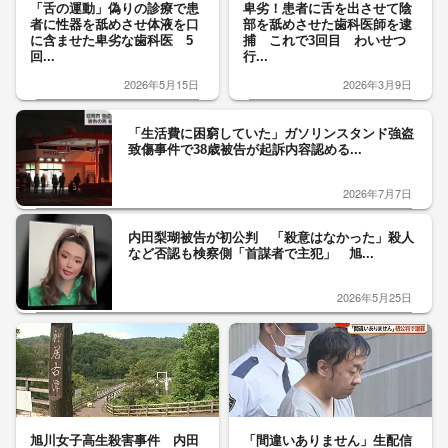
「舌の運動」偽りの診療で患
卑劣！患者に舌を出させて陰
者に性器を舐めさせ体液を口
部を舐めさせた歯科医師を逮
に含ませた卑劣な歯科医 5
捕 これで3回目 わいせつ
回...
行...
2026年5月15日
2026年3月9日
「生活費に困窮していた」ガソリンスタンド強盗
致傷事件で38歳被告が起訴内容認める...
2026年7月7日
内田梨瑚被告が初公判 「殺意はなかった」殺人
など否認も検察側「首謀者で主犯」 旭...
2026年5月25日
旭川女子高生殺害事件 内田
「間違いありません」生配信