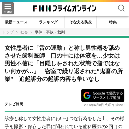
検索
最新ニュース
ランキング
そなえる防災
特集
トップ
社会
事件・事故・裁判
女性患者に「舌の運動」と称し男性器を舐め
させた歯科医師 口の中には体液を…少女は
男性不信に「目隠しをされた状態で指ではな
い何かが…」 密室で繰り返された“鬼畜の所
業” 追起訴分の起訴内容も争いなし
テレビ静岡
2026年6月9日 火曜 午後0:00
診療と称して女性患者にわいせつな行為をした上、その様
子を撮影・保存した罪に問われている歯科医師の2回目の