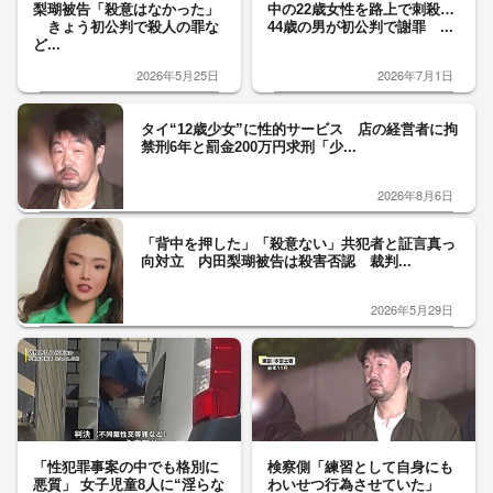
梨瑚被告「殺意はなかった」
中の22歳女性を路上で刺殺…
きょう初公判で殺人の罪な
44歳の男が初公判で謝罪 ...
ど...
2026年5月25日
2026年7月1日
タイ“12歳少女”に性的サービス 店の経営者に拘
禁刑6年と罰金200万円求刑「少...
2026年8月6日
「背中を押した」「殺意ない」共犯者と証言真っ
向対立 内田梨瑚被告は殺害否認 裁判...
2026年5月29日
「性犯罪事案の中でも格別に
検察側「練習として自身にも
悪質」 女子児童8人に“淫らな
わいせつ行為させていた」