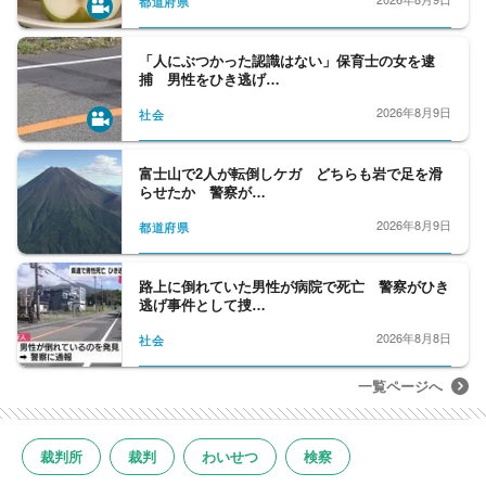
都道府県
「人にぶつかった認識はない」保育士の女を逮
捕 男性をひき逃げ…
2026年8月9日
社会
富士山で2人が転倒しケガ どちらも岩で足を滑
らせたか 警察が…
2026年8月9日
都道府県
路上に倒れていた男性が病院で死亡 警察がひき
逃げ事件として捜…
2026年8月8日
社会
一覧ページへ
裁判所
裁判
わいせつ
検察