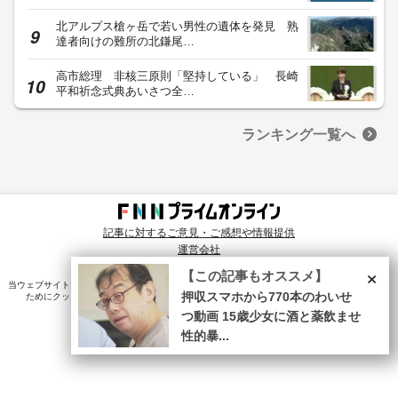
北アルプス槍ヶ岳で若い男性の遺体を発見 熟
達者向けの難所の北鎌尾…
高市総理 非核三原則「堅持している」 長崎
平和祈念式典あいさつ全…
ランキング一覧へ
記事に対するご意見・ご感想や情報提供
運営会社
© Fuji News Network, Inc. All rights reserved.
×
【この記事もオススメ】
当ウェブサイトでは、ユーザのニーズ・興味・関⼼に合致したコンテンツや広告配信を提供する
押収スマホから770本のわいせ
ためにクッキーを使⽤しています。詳細は、
プライバシーポリシー
をご確認ください。
つ動画 15歳少女に酒と薬飲ませ
性的暴...