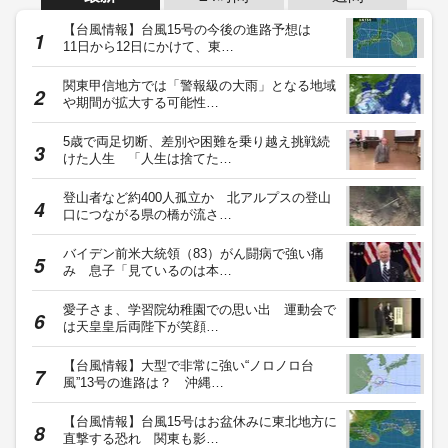
【台風情報】台風15号の今後の進路予想は
11日から12日にかけて、東…
関東甲信地方では「警報級の大雨」となる地域
や期間が拡大する可能性…
5歳で両足切断、差別や困難を乗り越え挑戦続
けた人生 「人生は捨てた…
登山者など約400人孤立か 北アルプスの登山
口につながる県の橋が流さ…
バイデン前米大統領（83）がん闘病で強い痛
み 息子「見ているのは本…
愛子さま、学習院幼稚園での思い出 運動会で
は天皇皇后両陛下が笑顔…
【台風情報】大型で非常に強い“ノロノロ台
風”13号の進路は？ 沖縄…
【台風情報】台風15号はお盆休みに東北地方に
直撃する恐れ 関東も影…