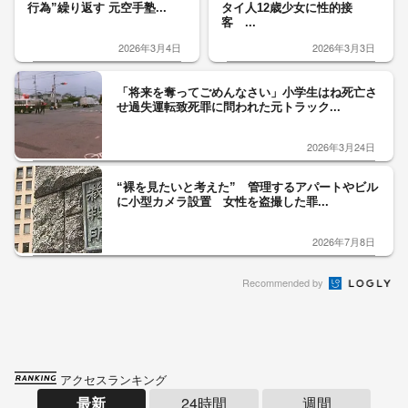
行為”繰り返す 元空手塾...
タイ人12歳少女に性的接
客 ...
2026年3月4日
2026年3月3日
「将来を奪ってごめんなさい」小学生はね死亡さ
せ過失運転致死罪に問われた元トラック...
2026年3月24日
“裸を見たいと考えた” 管理するアパートやビル
に小型カメラ設置 女性を盗撮した罪...
2026年7月8日
Recommended by
アクセスランキング
最新
24時間
週間