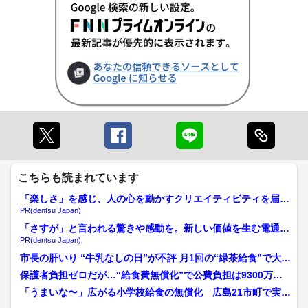
こちらも読まれています
「楽しさ」を感じ、人の心を動かすクリエイティビティを届け
る
PR(dentsu Japan)
「さすが」と言われる驚きや感動を。新しい価値を生む電通の
挑戦
PR(dentsu Japan)
市長の肝いり “牛乳なしの日”が不評 月1回の“緑茶給食”で大量
飲み残しが判明 ...
保護者負担ゼロだが…“給食費無償化”で公費負担は9300万円
「もうちょっと食べた...
「うまいな〜」広がる小学校給食の無償化 広島21市町で実
施 食材費高騰も廿日市市...