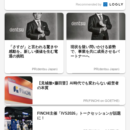
Recommended by
「さすが」と言われる驚きや
現状を疑い問いかける姿勢
感動を。新しい価値を生む電
で、事業を共に成長させるパ
通の挑戦
ートナーへ
PR(dentsu Japan)
PR(dentsu Japan)
【見城徹×藤田晋】AI時代でも変わらない経営者
の本質
PR(FINCHI on GOETHE)
FINCHI主催「IVS2026」トークセッションが話題
に！