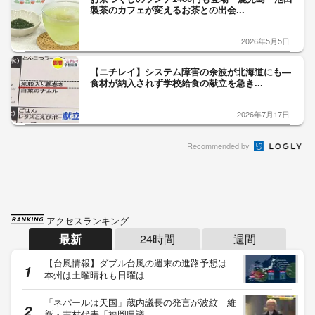
製茶のカフェが変えるお茶との出会...
2026年5月5日
【ニチレイ】システム障害の余波が北海道にも―
食材が納入されず学校給食の献立を急き...
2026年7月17日
Recommended by
アクセスランキング
最新
24時間
週間
【台風情報】ダブル台風の週末の進路予想は
本州は土曜晴れも日曜は…
「ネパールは天国」蔵内議長の発言が波紋 維
新・吉村代表「福岡県議…