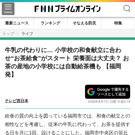
検索
最新ニュース
ランキング
そなえる防災
特集
トップ
ライフ
牛乳の代わりに… 小学校の和食献立に合わ
せ“お茶給食”がスタート 栄養面は大丈夫？ お
茶の産地の小学校には自動給茶機も 【福岡
発】
テレビ西日本
2026年6月7日 日曜 午後2:19
給食の質の向上を図っている福岡市では、和食の献立との
相性などを考慮し、従来の牛乳に代わって、お茶を提供す
る日を月に1回、設けることにした。福岡市中央区の笹丘