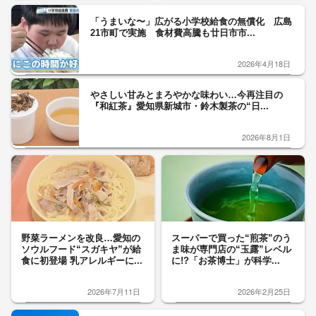
「うまいな〜」広がる小学校給食の無償化 広島
21市町で実施 食材費高騰も廿日市市...
2026年4月18日
やさしい甘みとまろやかな味わい…今再注目の
『和紅茶』愛知県新城市・鈴木製茶の“日...
2026年8月1日
野菜ラーメンを改良…愛知の
スーパーで買った“煎茶”のう
ソウルフード“スガキヤ”が給
ま味が専門店の“玉露”レベル
食に初登場 乳アレルギーに...
に!?「お茶博士」が科学...
2026年7月11日
2026年2月25日