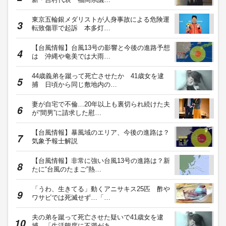
東京五輪銀メダリストが人身事故による危険運
転致傷罪で起訴 本多灯…
【台風情報】台風13号の影響と今後の進路予想
は 沖縄や奄美では大雨…
44歳義弟を蹴って死亡させたか 41歳女を逮
捕 日頃から同じ敷地内の…
妻が自宅で不倫…20年以上も裏切られ続けた夫
が“間男”に請求した慰…
【台風情報】暴風域のエリア、今後の進路は？
気象予報士解説
【台風情報】非常に強い台風13号の進路は？新
たに“台風のたまご”熱…
「うわ、生きてる」動くアニサキス25匹 酢や
ワサビでは死滅せず…「…
夫の弟を蹴って死亡させた疑いで41歳女を逮
捕 「生活態度に不満があ…