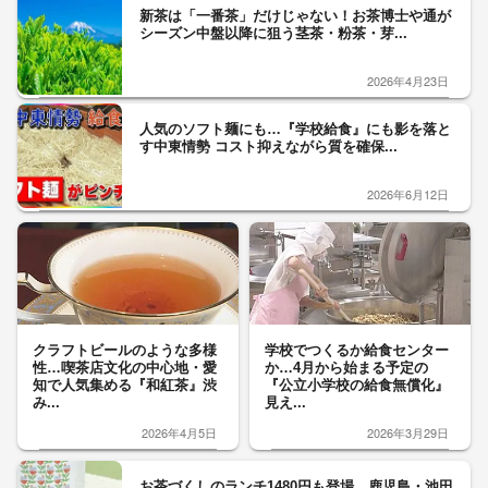
新茶は「一番茶」だけじゃない！お茶博士や通が
シーズン中盤以降に狙う茎茶・粉茶・芽...
2026年4月23日
人気のソフト麺にも…『学校給食』にも影を落と
す中東情勢 コスト抑えながら質を確保...
2026年6月12日
クラフトビールのような多様
学校でつくるか給食センター
性…喫茶店文化の中心地・愛
か…4月から始まる予定の
知で人気集める『和紅茶』渋
『公立小学校の給食無償化』
み...
見え...
2026年4月5日
2026年3月29日
お茶づくしのランチ1480円も登場 鹿児島・池田