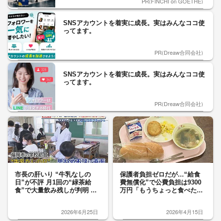
PR(FINCHI on GOETHE)
SNSアカウントを着実に成長。実はみんなココ使
ってます。
PR(Dreaw合同会社)
SNSアカウントを着実に成長。実はみんなココ使
ってます。
PR(Dreaw合同会社)
市長の肝いり “牛乳なしの
保護者負担ゼロだが…“給食
日”が不評 月1回の“緑茶給
費無償化”で公費負担は9300
食”で大量飲み残しが判明 ...
万円「もうちょっと食べた...
2026年6月25日
2026年4月15日