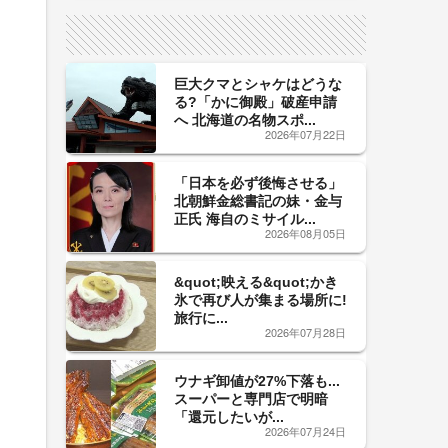
サイン！
巨大クマとシャケはどうな
る?「かに御殿」破産申請
へ 北海道の名物スポ...
2026年07月22日
「日本を必ず後悔させる」
北朝鮮金総書記の妹・金与
正氏 海自のミサイル...
2026年08月05日
&quot;映える&quot;かき
氷で再び人が集まる場所に!
旅行に...
2026年07月28日
ウナギ卸値が27%下落も...
スーパーと専門店で明暗
「還元したいが...
2026年07月24日