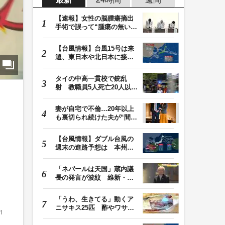
【速報】女性の脳腫瘍摘出
手術で誤って“腫瘍の無い部
位”を摘出 脳…
【台風情報】台風15号は来
週、東日本や北日本に接近
か お盆期間中の…
タイの中高一貫校で銃乱
射 教職員5人死亡20人以上
けが 容疑者の14歳…
妻が自宅で不倫…20年以上
も裏切られ続けた夫が“間
男”に請求した慰…
【台風情報】ダブル台風の
週末の進路予想は 本州は
し
土曜晴れも日曜は…
「ネパールは天国」蔵内議
長の発言が波紋 維新・吉
村代表「福岡県議…
「うわ、生きてる」動くア
ニサキス25匹 酢やワサビ
1
では死滅せず…「…