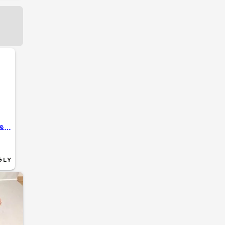
ミラノ・コルティナ五輪出場＿スピードスケート山田和哉選手、蟻戸一永選手ら４人が所属 ウェルネットスケート部が始動&lt;br /&gt;