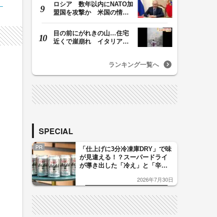
ロシア 数年以内にNATO加
盟国を攻撃か 米国の情報
機関が分析 プー…
目の前にがれきの山…住宅
近くで崖崩れ イタリア・
ナポリ近郊で過去4…
ランキング一覧へ
SPECIAL
PR
「仕上げに3分冷凍庫DRY」で味
が見違える！？スーパードライ
が導き出した「冷え」と「辛
口」のおいしい関係 青く変化
2026年7月30日
した「辛口カーブ」が飲み頃の
サイン！