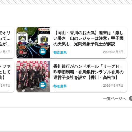
でオリ
【岡山・香川のお天気】週末は「厳し
って…
い暑さ 山のレジャーは注意」甲子園
性が初
の天気も…光岡気象予報士が解説
】
年8月8日
2026年8月7日
都道府県
・ファ
香川銀行がハンドボール「リーグＨ」
として
昨季初制覇・香川銀行シラソル香川の
山】
運営子会社を設立【香川・高松市】
年8月7日
2026年8月7日
都道府県
一覧ページへ