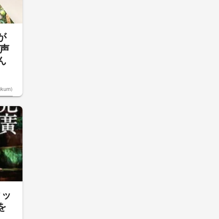
が
声
ん
kum)
タッ
を