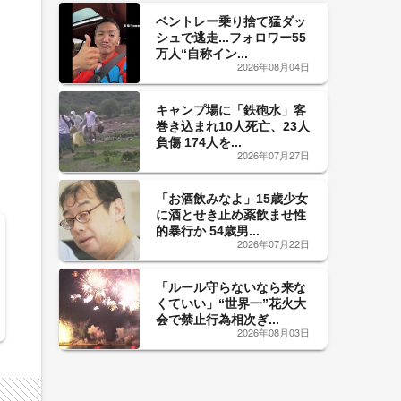
ベントレー乗り捨て猛ダッ
シュで逃走...フォロワー55
万人“自称イン...
2026年08月04日
キャンプ場に「鉄砲水」客
巻き込まれ10人死亡、23人
負傷 174人を...
2026年07月27日
「お酒飲みなよ」15歳少女
に酒とせき止め薬飲ませ性
的暴行か 54歳男...
2026年07月22日
「ルール守らないなら来な
くていい」“世界一”花火大
会で禁止行為相次ぎ...
2026年08月03日