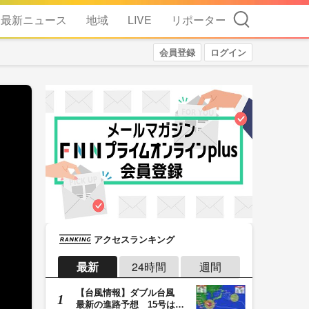
検索
最新ニュース
地域
LIVE
リポーター
会員登録
ログイン
アクセスランキング
最新
24時間
週間
【台風情報】ダブル台風
最新の進路予想 15号は北