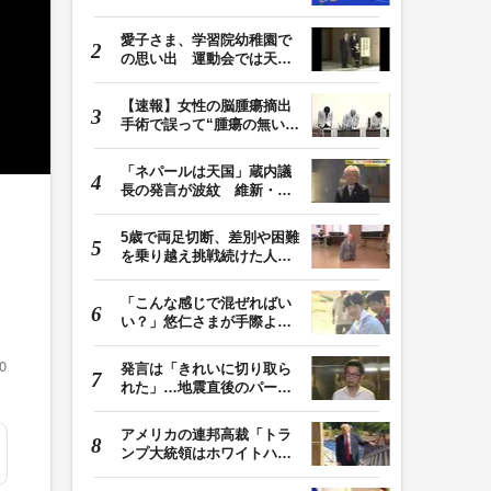
日本・東日本へ …
愛子さま、学習院幼稚園で
の思い出 運動会では天皇
皇后両陛下が笑顔…
【速報】女性の脳腫瘍摘出
手術で誤って“腫瘍の無い部
位”を摘出 脳…
「ネパールは天国」蔵内議
長の発言が波紋 維新・吉
村代表「福岡県議…
島
5歳で両足切断、差別や困難
を乗り越え挑戦続けた人
生 「人生は捨てた…
「こんな感じで混ぜればい
い？」悠仁さまが手際よく
豚汁を調理 同学…
0
発言は「きれいに切り取ら
れた」…地震直後のパーテ
ィー開催「やって…
アメリカの連邦高裁「トラ
ンプ大統領はホワイトハウ
スの所有者ではな…