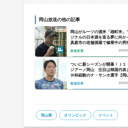
岡山放送の他の記事
岡山がルーツの酒米「雄町米」
ジナルの日本酒を造る夢に向か
真庭市の老舗酒蔵で修業中の男
めて醸した日本酒の味【岡山発
2026
都道府県
ついに新シーズンが開幕！Ｊ１
ジアーノ岡山 注目は韓国代表
Ｗ杯経験のナ・サンホ選手【岡
2026
都道府県
岡山県
オリンピック
イベント