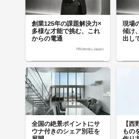
創業125年の課題解決力×
現場
多様な才能で挑む、これ
傾け
からの電通
出し
PR(dentsu Japan)
全国の絶景ポイントにサ
【西
ウナ付きのシェア別荘を
もの
展開
作り