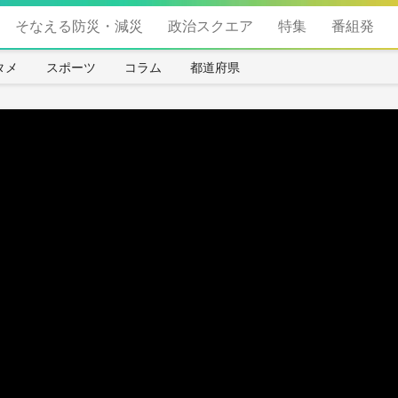
そなえる防災・減災
政治スクエア
特集
番組発
タメ
スポーツ
コラム
都道府県