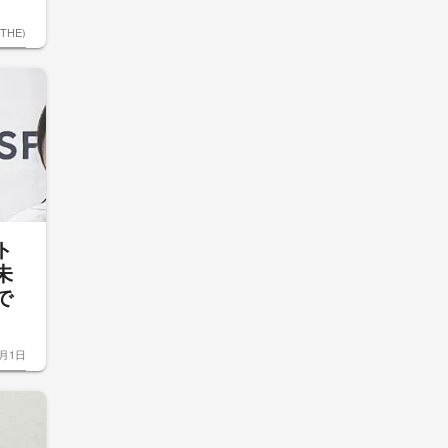
ETHE)
ト
未
で
2月1日