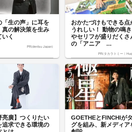
の「生の声」に耳を
おかたづけもできる点
、真の解決策を生み
うれしい！ 動物の鳴き
ていく
やセリフが盛りだくさ
の「アニア ...
PR(dentsu Japan)
PR(タカラトミー｜Hug
野亮廣】つくりたい
GOETHEとFINCHIが
を追求できる環境の
グを組み、新メディア
方とは
創設