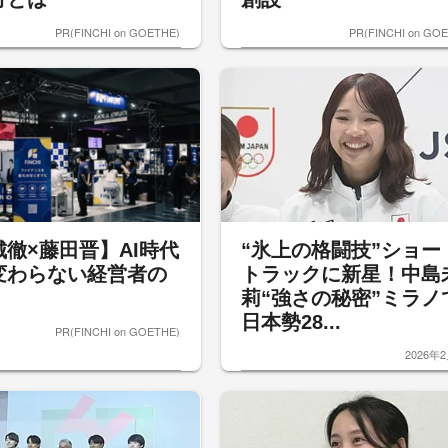
PR(FINCHI on GOETHE)
PR(FINCHI on GO
城徹×藤田晋】AI時代
“氷上の格闘技”ショー
変わらない経営者の
トラックに新星！中島
莉“強さの秘密”ミラノ
日本勢28...
PR(FINCHI on GOETHE)
2026年