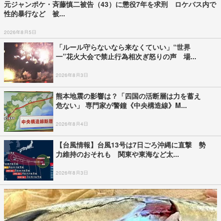
元ジャンポケ・斉藤慎二被告（43）に懲役7年を求刑 ロケバス内で
性的暴行など 被...
2026年8月5日
「ルール守らないなら来なくていい」“世界
一”花火大会で禁止行為相次ぎ怒りの声 場...
2026年8月3日
熊本地震の影響は？「四国の活断層は力を蓄え
危ない」 専門家が警鐘《中央構造線》M...
2026年8月4日
【台風情報】台風13号は7日ごろ沖縄に直撃 勢
力維持のおそれも 関東や東海など太...
2026年8月3日