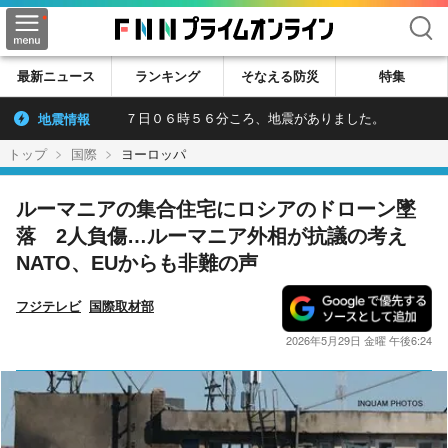
検索
最新ニュース
ランキング
そなえる防災
特集
地震情報
７日０６時５６分ころ、地震がありました。
トップ
国際
ヨーロッパ
ルーマニアの集合住宅にロシアのドローン墜
落 2人負傷…ルーマニア外相が抗議の考え
NATO、EUからも非難の声
フジテレビ
国際取材部
2026年5月29日 金曜 午後6:24