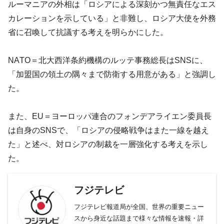
ルーマニアの外相は「ロシアによる深刻かつ無責任なエス
カレーションを示している」と非難し、ロシア大使を外務
省に召喚して抗議する考えを明らかにした。
NATO＝北大西洋条約機構のルッテ事務総長はSNSに、
「加盟国の領土の隅々まで防衛する用意がある」と強調し
た。
また、EU＝ヨーロッパ連合のフォンデアライエン委員長
は自身のSNSで、「ロシアの侵略戦争はまた一線を越え
た」と述べ、対ロシアの制裁を一層強化する考えを示し
た。
フジテレビ
フジテレビ報道局が全国、世界の重要ニュー
スから身近な話題まで様々な情報を速報・詳