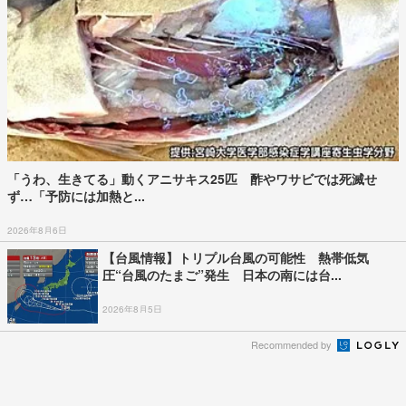
「うわ、生きてる」動くアニサキス25匹 酢やワサビでは死滅せ
ず…「予防には加熱と...
2026年8月6日
【台風情報】トリプル台風の可能性 熱帯低気
圧“台風のたまご”発生 日本の南には台...
2026年8月5日
Recommended by