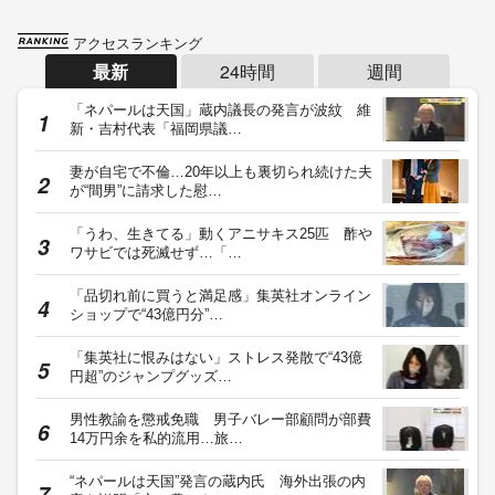
アクセスランキング
最新
24時間
週間
「ネパールは天国」蔵内議長の発言が波紋 維
新・吉村代表「福岡県議…
妻が自宅で不倫…20年以上も裏切られ続けた夫
が“間男”に請求した慰…
「うわ、生きてる」動くアニサキス25匹 酢や
ワサビでは死滅せず…「…
「品切れ前に買うと満足感」集英社オンライン
ショップで“43億円分”…
「集英社に恨みはない」ストレス発散で“43億
円超”のジャンプグッズ…
男性教諭を懲戒免職 男子バレー部顧問が部費
14万円余を私的流用…旅…
“ネパールは天国”発言の蔵内氏 海外出張の内