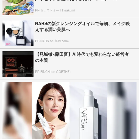
PR(タカラトミー｜Hugkum)
NARSの新クレンジングオイルで毎朝、メイク映
えする潤い美肌へ
PR(NARS on 美的.com)
【見城徹×藤田晋】AI時代でも変わらない経営者
の本質
PR(FINCHI on GOETHE)