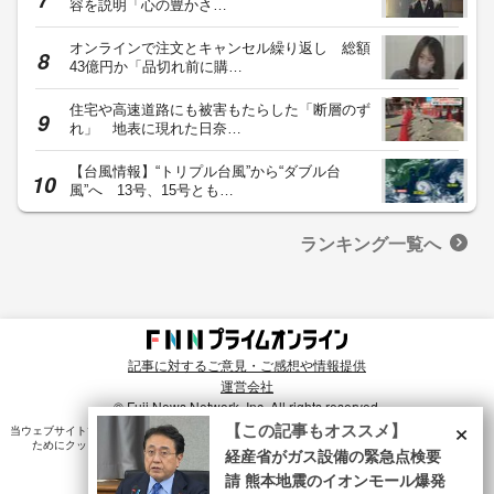
容を説明「心の豊かさ…
オンラインで注文とキャンセル繰り返し 総額
43億円か「品切れ前に購…
住宅や高速道路にも被害もたらした「断層のず
れ」 地表に現れた日奈…
【台風情報】“トリプル台風”から“ダブル台
風”へ 13号、15号とも…
ランキング一覧へ
記事に対するご意見・ご感想や情報提供
運営会社
© Fuji News Network, Inc. All rights reserved.
×
【この記事もオススメ】
当ウェブサイトでは、ユーザのニーズ・興味・関⼼に合致したコンテンツや広告配信を提供する
ためにクッキーを使⽤しています。詳細は、
プライバシーポリシー
をご確認ください。
経産省がガス設備の緊急点検要
請 熊本地震のイオンモール爆発