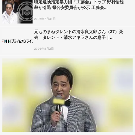
特定危険指定暴力団『工藤会』トップ 野村悟総
裁が引退 県公安委員会が公示 工藤会...
2026年7月31日
元ものまねタレントの清水良太郎さん（37）死
去 タレント・清水アキラさんの息子｜...
2026年8月2日