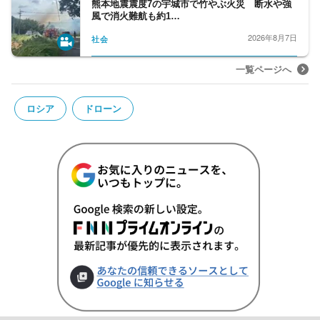
熊本地震震度7の宇城市で竹やぶ火災 断水や強
風で消火難航も約1…
2026年8月7日
社会
一覧ページへ
ロシア
ドローン