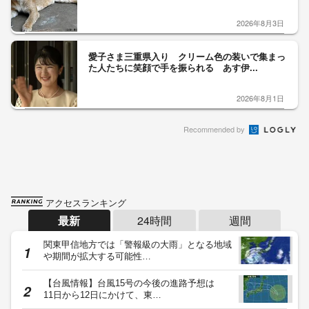
2026年8月3日
愛子さま三重県入り クリーム色の装いで集まっ
た人たちに笑顔で手を振られる あす伊...
2026年8月1日
Recommended by
アクセスランキング
最新
24時間
週間
関東甲信地方では「警報級の大雨」となる地域
や期間が拡大する可能性…
【台風情報】台風15号の今後の進路予想は
11日から12日にかけて、東…