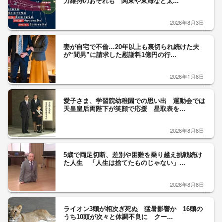
力維持のおそれも 関東や東海など太...
2026年8月3日
妻が自宅で不倫…20年以上も裏切られ続けた夫
が“間男”に請求した慰謝料1億円の行...
2026年1月8日
愛子さま、学習院幼稚園での思い出 運動会では
天皇皇后両陛下が笑顔で応援 星取表を...
2026年8月8日
5歳で両足切断、差別や困難を乗り越え挑戦続け
た人生 「人生は捨てたものじゃない」...
2026年8月8日
ライオン3頭が相次ぎ死ぬ 猛暑影響か 16頭の
うち10頭が次々と体調不良に クー...