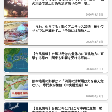
火大会で禁止行為相次ぎ怒りの声 場...
2026年8月3日
「うわ、生きてる」動くアニサキス25匹 酢やワ
サビでは死滅せず…「予防には加熱と...
2026年8月6日
【台風情報】台風15号はお盆休みに東北地方に直
撃する恐れ 関東も影響を受ける可能...
2026年8月8日
熊本地震の影響は？「四国の活断層は力を蓄え危
ない」 専門家が警鐘《中央構造線》M...
2026年8月4日
【台風情報】台風13号は7日ごろ沖縄に直撃 勢