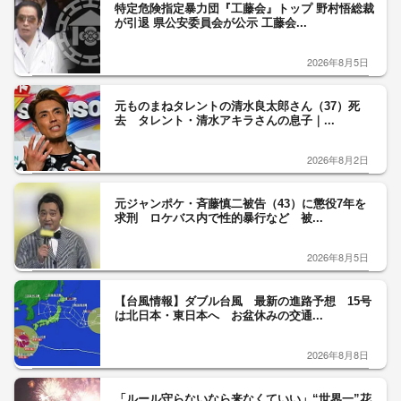
特定危険指定暴力団『工藤会』トップ 野村悟総裁
が引退 県公安委員会が公示 工藤会...
2026年8月5日
元ものまねタレントの清水良太郎さん（37）死
去 タレント・清水アキラさんの息子｜...
2026年8月2日
元ジャンポケ・斉藤慎二被告（43）に懲役7年を
求刑 ロケバス内で性的暴行など 被...
2026年8月5日
【台風情報】ダブル台風 最新の進路予想 15号
は北日本・東日本へ お盆休みの交通...
2026年8月8日
「ルール守らないなら来なくていい」“世界一”花