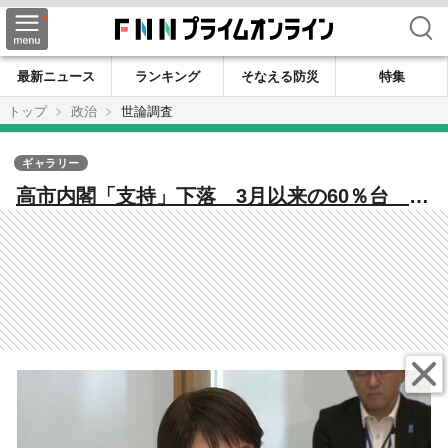
検索
最新ニュース
ランキング
そなえる防災
特集
トップ
政治
世論調査
ギャラリー
​高市内閣「支持」下落 3月以来の60％台 物
価高対策への不満6割近く 8割弱が「手取り
増えた実感ない」 FNN世論調査を詳細分析