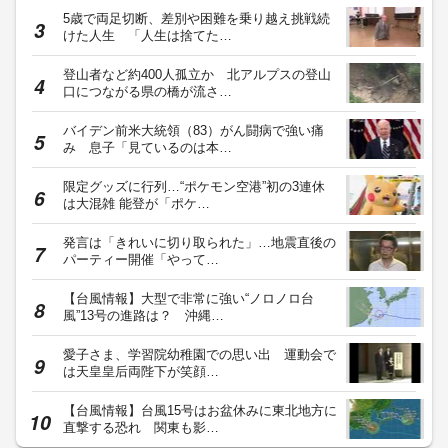
5歳で両足切断、差別や困難を乗り越え挑戦続
けた人生 「人生は捨てた…
登山者など約400人孤立か 北アルプスの登山
口につながる県の橋が流さ…
バイデン前米大統領（83）がん闘病で強い痛
み 息子「見ているのは本…
限定グッズに行列…“ポケモン空港”初の3連休
は大混雑 能登が「ポケ…
発言は「きれいに切り取られた」…地震直後の
パーティー開催「やって…
【台風情報】大型で非常に強い“ノロノロ台
風”13号の進路は？ 沖縄…
愛子さま、学習院幼稚園での思い出 運動会で
は天皇皇后両陛下が笑顔…
【台風情報】台風15号はお盆休みに東北地方に
直撃する恐れ 関東も影…