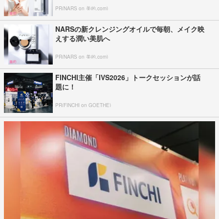
PR(NARS on 美的.com)
NARSの新クレンジングオイルで毎朝、メイク映
えする潤い美肌へ
PR(NARS on 美的.com)
FINCHI主催「IVS2026」トークセッションが話
題に！
PR(FINCHI on GOETHE)