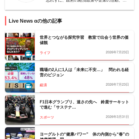
忘れずに、政府の経済政策や企業の活動、株
価や為替の動きなどを継続的に定点観測し、
時に深堀りすることで、日本社会の「今」を
Live News αの他の記事
「経済の視点」から浮き彫りにしていく役割
を担っている。
世界的な課題となっている温室効果ガス削減
世界とつながる探究学習 教室で出会う世界の価
値観
をはじめ、ＡＩや自動運転などをめぐる最先
端テクノロジーの取材も続け、技術革新のう
2026年7月23日
ライフ
ねりをカバー。
生産・販売・消費の現場で、タイムリーな話
職場の2人に1人は「未来に不安…」 問われる経
題を掘り下げて取材し、映像化に知恵を絞
営のビジョン
り、わかりやすく伝えていくのが経済部の目
2026年7月23日
経済
標。
財務省や総務省、経産省などの省庁や日銀・
F1日本グランプリ、速さの先へ 鈴鹿サーキット
で進む「サステナ…
東京証券取引所のほか、金融機関、自動車を
はじめとした製造業、流通・情報通信・外食
2026年3月31日
スポーツ
など幅広い経済分野を取材している。
ヨーグルトの“健康パワー” 体の内側から“春”の