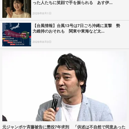
った人たちに笑顔で手を振られる あす伊...
2026年8月1日
【台風情報】台風13号は7日ごろ沖縄に直撃 勢
力維持のおそれも 関東や東海など太...
2026年8月3日
元ジャンポケ斉藤被告に懲役7年求刑 「供述は不自然で同意あった