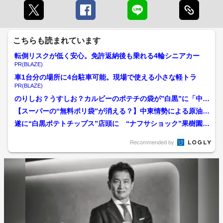
こちらも読まれています
転倒リスクが低く安心。免許返納後も乗れる4輪シニアカー
PR(BLAZE)
車1台分の場所に4台駐車可能。現場で使える小さな軽トラ
PR(BLAZE)
のりしお？うすしお？カルビーのポテチの袋が”白黒”に「中東
情勢によりインク調達が...
【スーパーの“無料ポリ袋”が消える？】中東情勢による原油不
足が招く“当たり前”の...
遂に“白黒ポテトチップス”店頭に “ナフサショック”果樹園や
パン店にも影響拡大「...
Recommended by