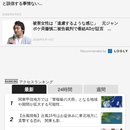
と誤信する事情ない...
2026年8月5日
被害女性は「遠慮するような感じ」 元ジャン
ポケ斉藤慎二被告裁判で番組ADが証言 ...
2026年5月14日
Recommended by
アクセスランキング
最新
24時間
週間
関東甲信地方では「警報級の大雨」となる地域
や期間が拡大する可能性…
【台風情報】台風15号はお盆休みに東北地方に
直撃する恐れ 関東も影…