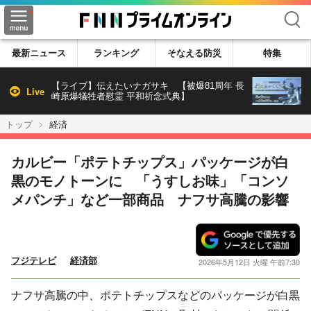
検索
最新ニュース
ランキング
そなえる防災
特集
【ライブ】伝えたいナガサキ 【被爆81周年 長
Live
崎原爆犠牲者慰霊 平和祈念式典】
トップ
経済
カルビー「ポテトチップス」パッケージが白
黒のモノトーンに 「うすしお味」「コンソ
メパンチ」など一部商品 ナフサ高騰の影響
フジテレビ
経済部
2026年5月12日 火曜 午前7:30
ナフサ高騰の中、ポテトチップスなどのパッケージが白黒