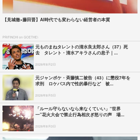
【見城徹×藤田晋】AI時代でも変わらない経営者の本質
PR(FINCHI on GOETHE)
元ものまねタレントの清水良太郎さん（37）死
去 タレント・清水アキラさんの息子｜...
2026年8月2日
元ジャンポケ・斉藤慎二被告（43）に懲役7年を
求刑 ロケバス内で性的暴行など 被...
2026年8月5日
「ルール守らないなら来なくていい」“世界
一”花火大会で禁止行為相次ぎ怒りの声 場...
2026年8月3日