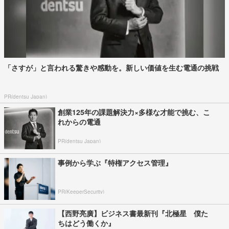
「さすが」と言われる驚きや感動を。新しい価値を生む電通の挑戦
PR(dentsu Japan)
創業125年の課題解決力×多様な才能で挑む、こ
れからの電通
PR(dentsu Japan)
事例から学ぶ『特権アクセス管理』
PR(KeeperSecurity)
【西野亮廣】ビジネス書最新刊『北極星 僕た
ちはどう働くか』