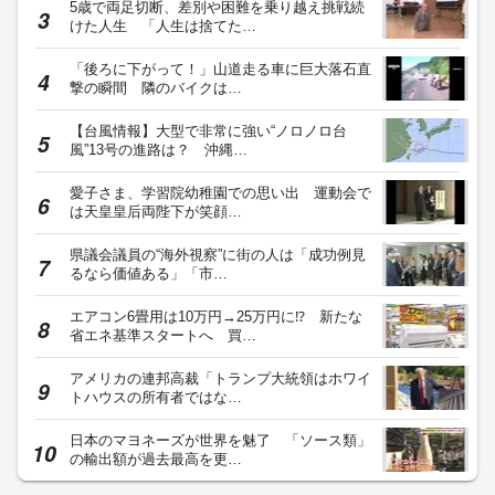
5歳で両足切断、差別や困難を乗り越え挑戦続
けた人生 「人生は捨てた…
「後ろに下がって！」山道走る車に巨大落石直
撃の瞬間 隣のバイクは…
【台風情報】大型で非常に強い“ノロノロ台
風”13号の進路は？ 沖縄…
愛子さま、学習院幼稚園での思い出 運動会で
は天皇皇后両陛下が笑顔…
県議会議員の“海外視察”に街の人は「成功例見
るなら価値ある」「市…
エアコン6畳用は10万円→25万円に⁉ 新たな
省エネ基準スタートへ 買…
アメリカの連邦高裁「トランプ大統領はホワイ
トハウスの所有者ではな…
日本のマヨネーズが世界を魅了 「ソース類」
の輸出額が過去最高を更…