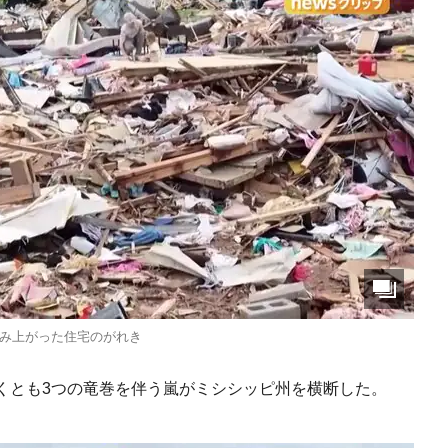
み上がった住宅のがれき
くとも3つの竜巻を伴う嵐がミシシッピ州を横断した。