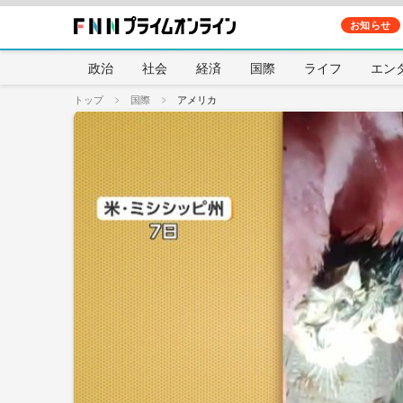
お知らせ
政治
社会
経済
国際
ライフ
エン
トップ
国際
アメリカ