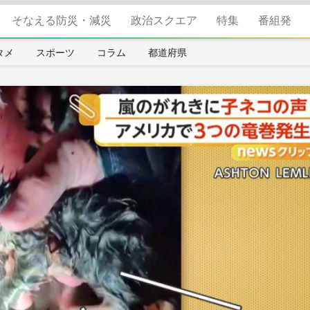
そなえる防災・減災
政治スクエア
特集
番組発
タメ
スポーツ
コラム
都道府県