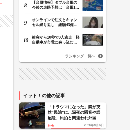
【台風情報】ダブル台風の
今後の進路予想は 台風13
号は7日（金）昼過…
オンラインで注文とキャン
セル繰り返し 総額43億円
か「品切れ前に購…
衝突から10秒で3人逃走 軽
自動車が市電に突っ込む一
部始終をドラレコ…
ランキング一覧へ
イット！の他の記事
「トラウマになった」隣が突
然“民泊”に…深夜の騒音や誤
配送、民泊と間違われ外国人
客が玄関取り囲む 住民悲
2026年8月6日
社会
鳴 東京・大田区