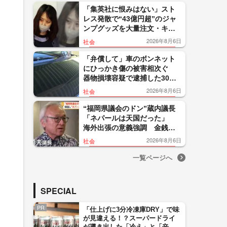
「集英社に恨みはない」スト
レス発散で“43億円超”のジャ
ンプグッズを大量注文・キャ
ンセルか 32歳女を逮捕「品
2026年8月6日
社会
切れ前に買うと満足感」
「弁償して」車のボンネット
にひっかき傷の被害相次ぐ
器物損壊容疑で逮捕した30代
男は釈放…関連は 山形・鶴
2026年8月6日
社会
岡市
“福岡県議会のドン”蔵内議長
「ネパールは天国だった」
海外出張の意義強調 金銭授
受疑惑めぐり方針転換 第三
2026年8月6日
社会
者委員会設置へ
一覧ページへ
SPECIAL
PR
「仕上げに3分冷凍庫DRY」で味
が見違える！？スーパードライ
が導き出した「冷え」と「辛