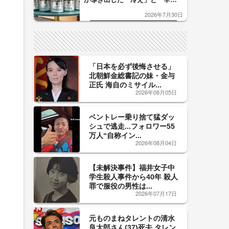
口」のおいしい関係 青く変化
2026年7月30日
した「辛口カーブ」が飲み頃の
サイン！
「日本を必ず後悔させる」
北朝鮮金総書記の妹・金与
正氏 海自のミサイル...
2026年08月05日
ベントレー乗り捨て猛ダッ
シュで逃走...フォロワー55
万人“自称イン...
2026年08月04日
【未解決事件】福井女子中
学生殺人事件から40年 殺人
罪で服役の男性は...
2026年07月17日
元ものまねタレントの清水
良太郎さん(37)死去 タレン