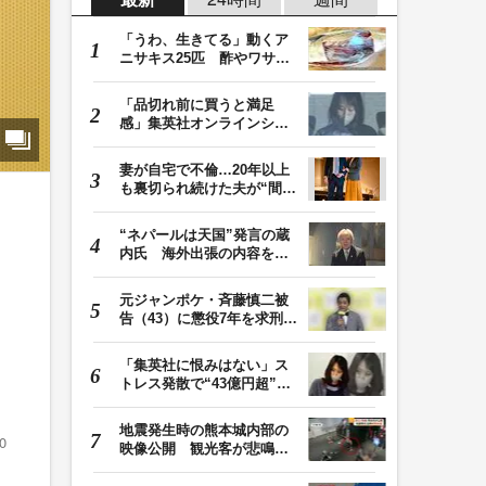
「うわ、生きてる」動くア
ニサキス25匹 酢やワサビ
では死滅せず…「…
「品切れ前に買うと満足
感」集英社オンラインショ
ップで“43億円分”…
妻が自宅で不倫…20年以上
も裏切られ続けた夫が“間
男”に請求した慰…
“ネパールは天国”発言の蔵
内氏 海外出張の内容を説
明「心の豊かさ…
元ジャンポケ・斉藤慎二被
告（43）に懲役7年を求刑
ロケバス内で性的…
「集英社に恨みはない」ス
トレス発散で“43億円超”の
ジャンプグッズ…
地震発生時の熊本城内部の
0
映像公開 観光客が悲鳴…
壁や柱にしがみつ…