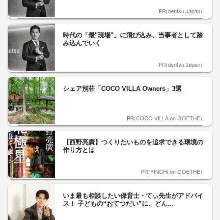
PR(dentsu Japan)
時代の「最"現場"」に飛び込み、当事者として踏
み込んでいく
PR(dentsu Japan)
シェア別荘「COCO VILLA Owners」3選
PR(COCO VILLA on GOETHE)
【西野亮廣】つくりたいものを追求できる環境の
作り方とは
PR(FINCHI on GOETHE)
いま最も相談したい保育士・てぃ先生がアドバイ
ス！ 子どもの“おてつだい”に、どん...