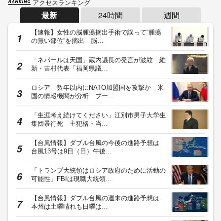
アクセスランキング
最新
24時間
週間
【速報】女性の脳腫瘍摘出手術で誤って“腫瘍
の無い部位”を摘出 脳…
「ネパールは天国」蔵内議長の発言が波紋 維
新・吉村代表「福岡県議…
ロシア 数年以内にNATO加盟国を攻撃か 米
国の情報機関が分析 プー…
「生涯考え続けてください」江別市男子大学生
集団暴行死 主犯格・当…
【台風情報】ダブル台風の今後の進路予想は
台風13号は9日（日）午後…
「トランプ大統領はロシア政府のために活動の
可能性」FBIは現職大統領…
【台風情報】ダブル台風の週末の進路予想は
本州は土曜晴れも日曜は…