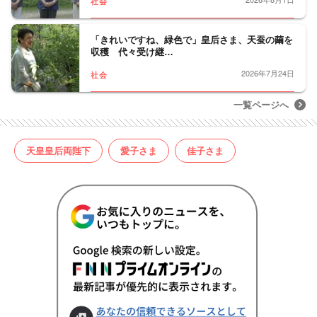
社会
「きれいですね、緑色で」皇后さま、天蚕の繭を
収穫 代々受け継…
2026年7月24日
社会
一覧ページへ
天皇皇后両陛下
愛子さま
佳子さま