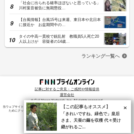
「社会に出られる確率ほぼないと思っている」
川村葉音被告に無期懲役…
【台風情報】台風15号は来週、東日本や北日本
に接近か お盆期間中の…
タイの中高一貫校で銃乱射 教職員5人死亡20
人以上けが 容疑者の14歳…
ランキング一覧へ
記事に対するご意見・ご感想や情報提供
運営会社
© Fuji News Network, Inc. All rights reserved.
×
【この記事もオススメ】
当ウェブサイトでは、ユーザのニーズ・興味・関⼼に合致したコンテンツや広告配信を提供する
ためにクッキーを使⽤しています。詳細は、
プライバシーポリシー
をご確認ください。
「きれいですね、緑色で」皇后
さま、天蚕の繭を収穫 代々受け
継がれるご...