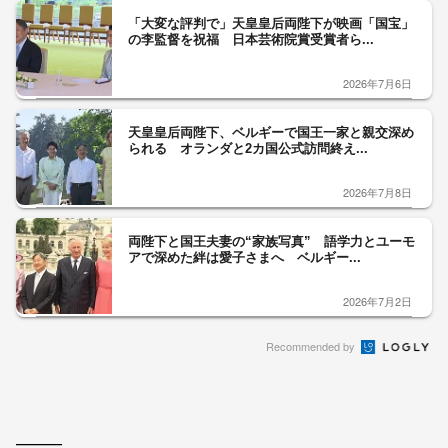
「大変な評判で」天皇皇后両陛下が映画「国宝」
の李監督を祝福 日本芸術院賞受賞者ら...
2026年7月6日
天皇皇后両陛下、ベルギーで国王一家と親交深め
られる オランダと2カ国公式訪問終え...
2026年7月8日
両陛下と国王夫妻の“家族写真” 語学力とユーモ
アで深めた絆は愛子さまへ ベルギー...
2026年7月2日
Recommended by