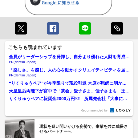
こちらも読まれています
全員がリーダーシップを発揮し、自分より優れた人財を育成す
る
PR(dentsu Japan)
「楽しさ」を感じ、人の心を動かすクリエイティビティを届け
る
PR(dentsu Japan)
“りくりゅうペア”が今季限りで現役引退 木原が恩師に明かし
ていた「やり切った感」...
天皇皇后両陛下が宮中で「茶会」愛子さま、佳子さまも 王貞
治さんや野沢雅子さんら招...
りくりゅうペアに報奨金2000万円×2 所属先会社「大事に使
って」に「家族のため...
Recommended by
現状を疑い問いかける姿勢で、事業を共に成長さ
せるパートナーへ