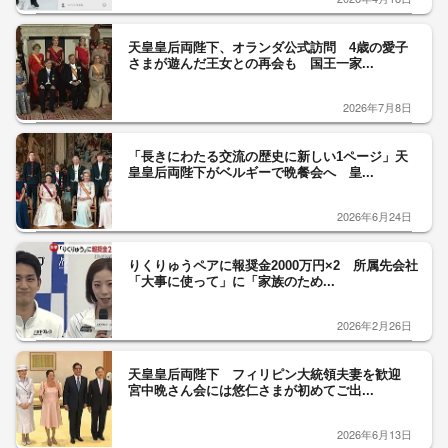
天皇皇后両陛下、オランダ公式訪問 4歳の愛子
さまが遊んだ王女との再会も 国王一家...
2026年7月8日
「長きにわたる交流の歴史に新しい1ページ」天
皇皇后両陛下がベルギーで晩餐会へ 皇...
2026年6月24日
りくりゅうペアに報奨金2000万円×2 所属先会社
「大事に使って」に「家族のため...
2026年2月26日
天皇皇后両陛下 フィリピン大統領夫妻を歓迎
宮中晩さん会には悠仁さまが初めてご出...
2026年6月13日