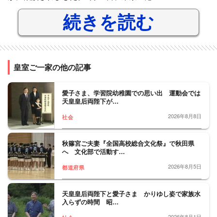
続きを読む
皇室ご一家の他の記事
愛子さま、学習院幼稚園での思い出 運動会では
天皇皇后両陛下が…
2026年8月8日
社会
秋篠宮ご夫妻『全国高校総合文化祭』で秋田県
へ 文化部で活動す…
2026年8月5日
都道府県
天皇皇后両陛下と愛子さま かりゆし姿で家族水
入らずの時間 昭…
2026年8月1日