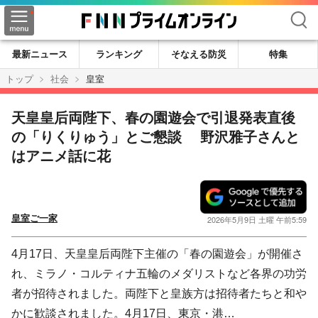
検索
最新ニュース
ランキング
そなえる防災
特集
トップ
社会
皇室
天皇皇后両陛下、春の園遊会で引退発表直後
の「りくりゅう」とご懇談 野沢雅子さんと
はアニメ話に花
皇室ご一家
2026年5月9日 土曜 午前5:59
4月17日、天皇皇后両陛下主催の「春の園遊会」が開催さ
れ、ミラノ・コルティナ五輪のメダリストなど各界の功労
者が招待されました。両陛下と皇族方は招待者たちと和や
かに歓談されました。4月17日、東京・港…