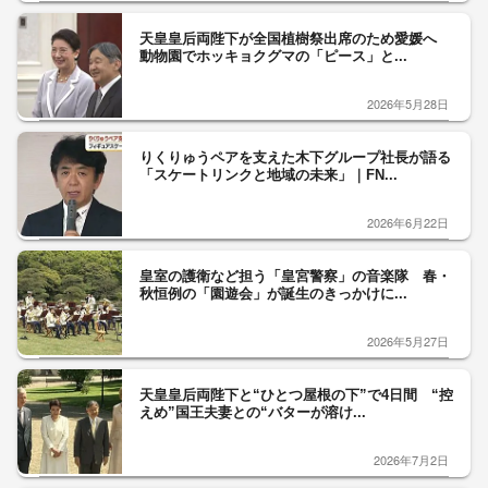
天皇皇后両陛下が全国植樹祭出席のため愛媛へ
動物園でホッキョクグマの「ピース」と...
2026年5月28日
りくりゅうペアを支えた木下グループ社長が語る
「スケートリンクと地域の未来」｜FN...
2026年6月22日
皇室の護衛など担う「皇宮警察」の音楽隊 春・
秋恒例の「園遊会」が誕生のきっかけに...
2026年5月27日
天皇皇后両陛下と“ひとつ屋根の下”で4日間 “控
えめ”国王夫妻との“バターが溶け...
2026年7月2日