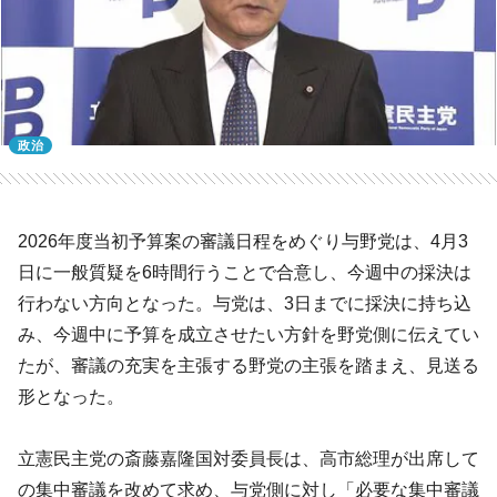
政治
2026年度当初予算案の審議日程をめぐり与野党は、4月3
日に一般質疑を6時間行うことで合意し、今週中の採決は
行わない方向となった。与党は、3日までに採決に持ち込
み、今週中に予算を成立させたい方針を野党側に伝えてい
たが、審議の充実を主張する野党の主張を踏まえ、見送る
形となった。
立憲民主党の斎藤嘉隆国対委員長は、高市総理が出席して
の集中審議を改めて求め、与党側に対し「必要な集中審議