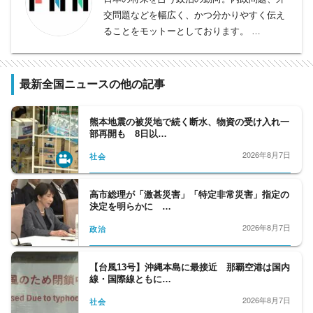
交問題などを幅広く、かつ分かりやすく伝え
ることをモットーとしております。
総理大臣、官房長官の動向をフォローする官
邸クラブ。平河クラブは自民党、日本維新の
会、野党クラブは、中道改革連合、立憲民主
最新全国ニュースの他の記事
党、国民民主党、公明党など野党勢を取材。
内閣府担当は、少子化問題から、宇宙、化学
熊本地震の被災地で続く断水、物資の受け入れ一
問題まで、多岐に渡る分野を、細かくフォロ
部再開も 8日以…
ーする。外務省クラブは、日々刻々と変化す
2026年8月7日
社会
る、外交問題を取材、人事院も取材対象とな
っている。政界から財界、官界まで、政治部
の取材分野は広いと言えます。
高市総理が「激甚災害」「特定非常災害」指定の
決定を明らかに …
2026年8月7日
政治
【台風13号】沖縄本島に最接近 那覇空港は国内
線・国際線ともに…
2026年8月7日
社会