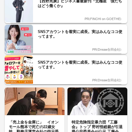
【西野亮廣】ビジネス書最新刊『北極星 僕たち
はどう働くか』
PR(FINCHI on GOETHE)
SNSアカウントを着実に成長。実はみんなココ使
ってます。
PR(Dreaw合同会社)
SNSアカウントを着実に成長。実はみんなココ使
ってます。
PR(Dreaw合同会社)
「売上金を金庫に」 イオン
特定危険指定暴力団『工藤
モール熊本で死亡の22歳女
会』トップ 野村悟総裁が引退
性 勤務店運営会社の指示受
県公安委員会が公示 工藤会...