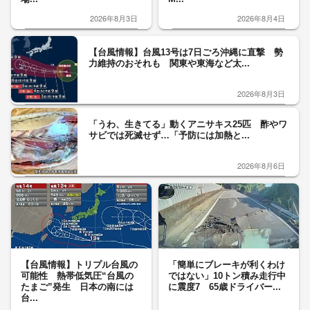
2026年8月3日
2026年8月4日
【台風情報】台風13号は7日ごろ沖縄に直撃 勢
力維持のおそれも 関東や東海など太...
2026年8月3日
「うわ、生きてる」動くアニサキス25匹 酢やワ
サビでは死滅せず…「予防には加熱と...
2026年8月6日
【台風情報】トリプル台風の
「簡単にブレーキが利くわけ
可能性 熱帯低気圧“台風の
ではない」10トン積み走行中
たまご”発生 日本の南には
に震度7 65歳ドライバー...
台...