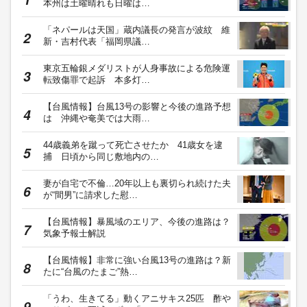
本州は土曜晴れも日曜は…
「ネパールは天国」蔵内議長の発言が波紋 維
新・吉村代表「福岡県議…
東京五輪銀メダリストが人身事故による危険運
転致傷罪で起訴 本多灯…
【台風情報】台風13号の影響と今後の進路予想
は 沖縄や奄美では大雨…
44歳義弟を蹴って死亡させたか 41歳女を逮
捕 日頃から同じ敷地内の…
妻が自宅で不倫…20年以上も裏切られ続けた夫
が“間男”に請求した慰…
【台風情報】暴風域のエリア、今後の進路は？
気象予報士解説
【台風情報】非常に強い台風13号の進路は？新
たに“台風のたまご”熱…
「うわ、生きてる」動くアニサキス25匹 酢や