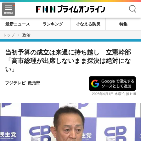
検索
最新ニュース
ランキング
そなえる防災
特集
トップ
政治
当初予算の成立は来週に持ち越し 立憲幹部
「高市総理が出席しないまま採決は絶対にな
い」
フジテレビ
政治部
2026年4月1日 水曜 午後1:15