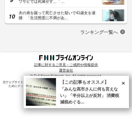
ワサビでは死滅せず…「…
夫の弟を蹴って死亡させた疑いで41歳女を逮
捕 「生活態度に不満があ…
ランキング一覧へ
記事に対するご意見・ご感想や情報提供
運営会社
© Fuji News Network, Inc. All rights reserved.
×
【この記事もオススメ】
当ウェブサイトでは、ユーザのニーズ・興味・関⼼に合致したコンテンツや広告配信を提供する
ためにクッキーを使⽤しています。詳細は、
プライバシーポリシー
をご確認ください。
「みんな高市さんに何も言えな
い」「半分以上が反対」 消費税
減税めぐる...