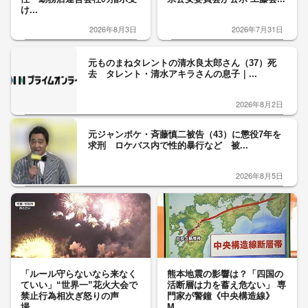
け...
2026年8月3日
2026年7月31日
元ものまねタレントの清水良太郎さん（37）死
去 タレント・清水アキラさんの息子｜...
2026年8月2日
元ジャンポケ・斉藤慎二被告（43）に懲役7年を
求刑 ロケバス内で性的暴行など 被...
2026年8月5日
「ルール守らないなら来なく
熊本地震の影響は？「四国の
ていい」“世界一”花火大会で
活断層は力を蓄え危ない」 専
禁止行為相次ぎ怒りの声
門家が警鐘《中央構造線》
場...
M...