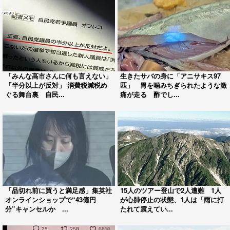
「みんな高市さんに何も言えない」
生きたサバの身に「アニサキス97
「半分以上が反対」 消費税減税め
匹」 胃を噛みちぎられたような激
ぐる舞台裏 自民...
痛が走る 酢でし...
「品切れ前に買うと満足感」集英社
15人のツアー登山で2人遭難 1人
オンラインショップで“43億円
が心肺停止の状態、1人は「雨に打
分”キャンセルか ...
たれて震えてい...