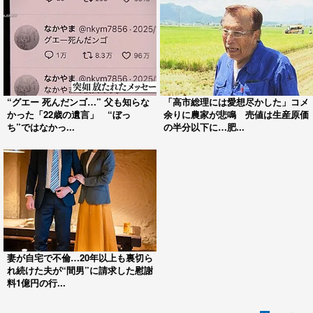
“グエー 死んだンゴ…” 父も知らな
「高市総理には愛想尽かした」コメ
かった「22歳の遺言」 “ぼっ
余りに農家が悲鳴 売値は生産原価
ち”ではなかっ...
の半分以下に…肥...
妻が自宅で不倫…20年以上も裏切ら
れ続けた夫が“間男”に請求した慰謝
料1億円の行...