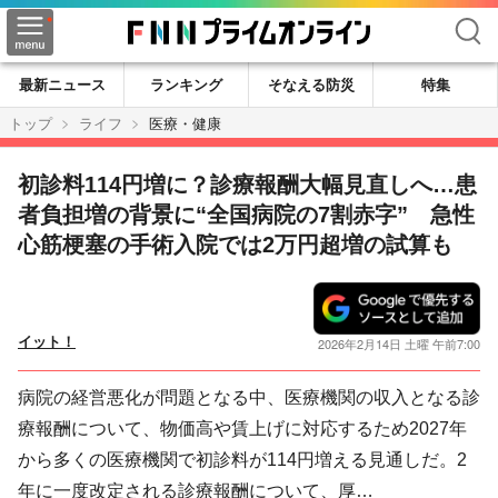
検索
最新ニュース
ランキング
そなえる防災
特集
トップ
ライフ
医療・健康
初診料114円増に？診療報酬大幅見直しへ…患
者負担増の背景に“全国病院の7割赤字” 急性
心筋梗塞の手術入院では2万円超増の試算も
イット！
2026年2月14日 土曜 午前7:00
病院の経営悪化が問題となる中、医療機関の収入となる診
療報酬について、物価高や賃上げに対応するため2027年
から多くの医療機関で初診料が114円増える見通しだ。2
年に一度改定される診療報酬について、厚…