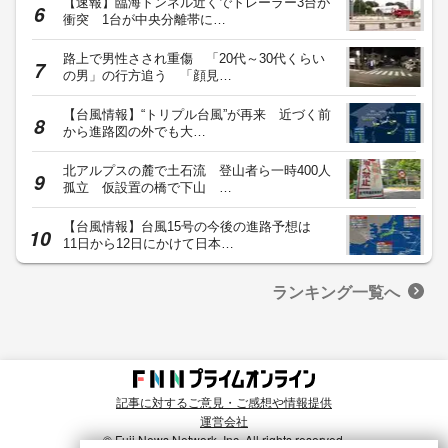
【速報】臨海トンネル近くでトレーラー3台が
衝突 1台が中央分離帯に…
路上で男性さされ重傷 「20代～30代くらい
の男」の行方追う 「顔見…
【台風情報】“トリプル台風”が再来 近づく前
から進路図の外でも大…
北アルプスの麓で土石流 登山者ら一時400人
孤立 仮設置の橋で下山 …
【台風情報】台風15号の今後の進路予想は
11日から12日にかけて日本…
ランキング一覧へ
記事に対するご意見・ご感想や情報提供
運営会社
© Fuji News Network, Inc. All rights reserved.