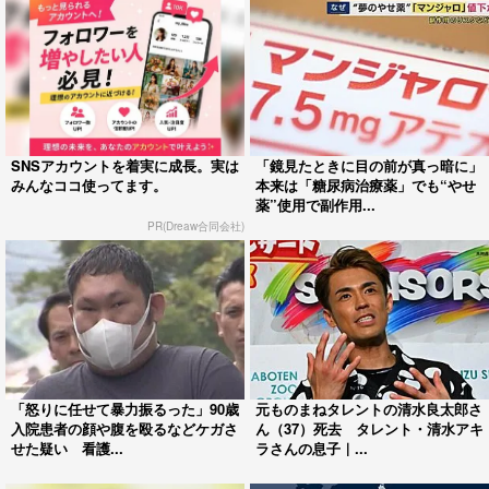
SNSアカウントを着実に成長。実は
「鏡見たときに目の前が真っ暗に」
みんなココ使ってます。
本来は「糖尿病治療薬」でも“やせ
薬”使用で副作用...
PR(Dreaw合同会社)
「怒りに任せて暴力振るった」90歳
元ものまねタレントの清水良太郎さ
入院患者の顔や腹を殴るなどケガさ
ん（37）死去 タレント・清水アキ
せた疑い 看護...
ラさんの息子｜...