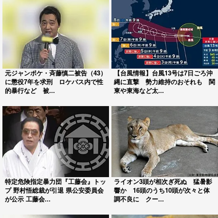
元ジャンポケ・斉藤慎二被告（43）
【台風情報】台風13号は7日ごろ沖
に懲役7年を求刑 ロケバス内で性
縄に直撃 勢力維持のおそれも 関
的暴行など 被...
東や東海など太...
特定危険指定暴力団『工藤会』トッ
ライオン3頭が相次ぎ死ぬ 猛暑影
プ 野村悟総裁が引退 県公安委員会
響か 16頭のうち10頭が次々と体
が公示 工藤会...
調不良に クー...