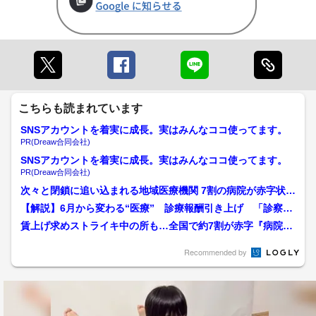
こちらも読まれています
SNSアカウントを着実に成長。実はみんなココ使ってます。
PR(Dreaw合同会社)
SNSアカウントを着実に成長。実はみんなココ使ってます。
PR(Dreaw合同会社)
次々と閉鎖に追い込まれる地域医療機関 7割の病院が赤字状態
診療報酬改定で病院は...
【解説】6月から変わる“医療” 診療報酬引き上げ 「診察予
約のキャンセル料」は条...
賃上げ求めストライキ中の所も…全国で約7割が赤字『病院の
苦境』持続可能な医療を実...
Recommended by