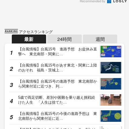
Recommended by
アクセスランキング
最新
24時間
週間
【台風情報】台風15号 進路予想 お盆休み直
撃へ 東北南部・関東に…
【台風情報】台風15号があす東北・関東に上陸
のおそれ 福島・茨城上…
【台風情報】台風15号の進路予想 東北南部か
ら関東付近に近づき、列…
5歳で両足切断、差別や困難を乗り越え挑戦続
けた人生 「人生は捨てた…
【台風情報】台風15号の今後の進路予想は 東
北南部から関東付近に近…