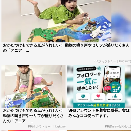
おかたづけもできる点がうれしい！ 動物の鳴き声やセリフが盛りだくさん
の「アニア ...
PR(タカラトミー｜Hugkum)
おかたづけもできる点がうれしい！
SNSアカウントを着実に成長。実は
動物の鳴き声やセリフが盛りだくさ
みんなココ使ってます。
んの「アニア ...
PR(タカラトミー｜Hugkum)
PR(Dreaw合同会社)