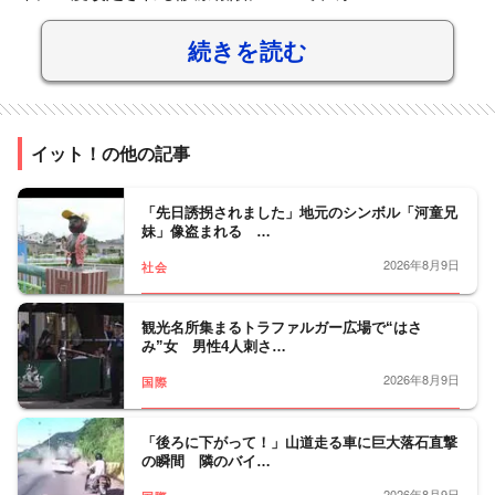
続きを読む
イット！の他の記事
「先日誘拐されました」地元のシンボル「河童兄
妹」像盗まれる …
2026年8月9日
社会
観光名所集まるトラファルガー広場で“はさ
み”女 男性4人刺さ…
2026年8月9日
国際
「後ろに下がって！」山道走る車に巨大落石直撃
の瞬間 隣のバイ…
2026年8月9日