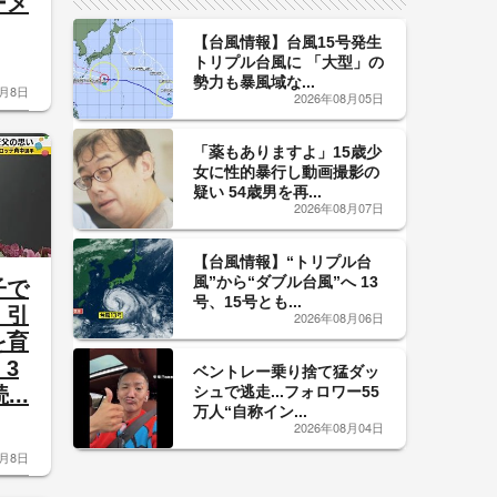
ーメ
【台風情報】台風15号発生
トリプル台風に 「大型」の
勢力も暴風域な...
8月8日
2026年08月05日
「薬もありますよ」15歳少
女に性的暴行し動画撮影の
疑い 54歳男を再...
2026年08月07日
【台風情報】“トリプル台
風”から“ダブル台風”へ 13
子で
号、15号とも...
」引
2026年08月06日
を育
3
ベントレー乗り捨て猛ダッ
シュで逃走...フォロワー55
..
万人“自称イン...
2026年08月04日
8月8日