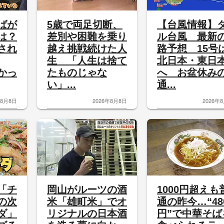
ばが
5歳で両足切断、
【台風情報】
は？
差別や困難を乗り
ル台風 最新
され
越え挑戦続けた人
路予想 15号
生 「人生は捨て
北日本・東日
かっ
たものじゃな
へ お盆休み
い」...
通...
年8月8日
2026年8月8日
2026年
「チ
岡山がルーツの酒
1000円超えも
の次
米「雄町米」でオ
通の昨今…“48
ダ」
リジナルの日本酒
円”で中華そば