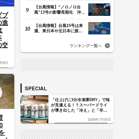
【台風情報】“ノロノロ台
風”13号の影響長期化 沖縄
ダブ
本島は暴風域続…
の進
【台風情報】台風15号は来
は
週、東日本や北日本に接近
か お盆期間中の…
本
の交
ランキング一覧へ
8月8日
SPECIAL
PR
「仕上げに3分冷凍庫DRY」で味
が見違える！？スーパードライ
が導き出した「冷え」と「辛
口」のおいしい関係 青く変化
普
2026年7月30日
した「辛口カーブ」が飲み頃の
0
サイン！
を