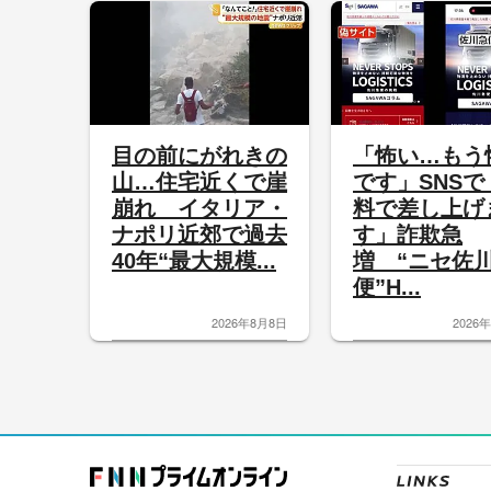
目の前にがれきの
「怖い…もう
山…住宅近くで崖
です」SNSで
崩れ イタリア・
料で差し上げ
ナポリ近郊で過去
す」詐欺急
40年“最大規模...
増 “ニセ佐
便”H...
2026年8月8日
2026