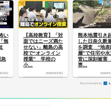
怖い
【高校教育】「対
熊本地震引き
「無
面ではニーズ満た
した日奈久断
ま
せない」離島の高
を調査 “地表
校で“オンライン
層”で住宅や水
川急
授業” 学校の
管に深刻被
小...
専...
年8月8日
2026年8月8日
2026年
Recommended by