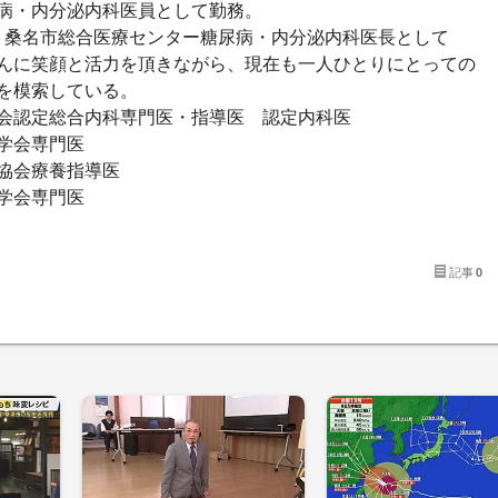
病・内分泌内科医員として勤務。
 より桑名市総合医療センター糖尿病・内分泌内科医長として
んに笑顔と活力を頂きながら、現在も一人ひとりにとっての
を模索している。
会認定総合内科専門医・指導医 認定内科医
学会専門医
協会療養指導医
学会専門医
記事
0