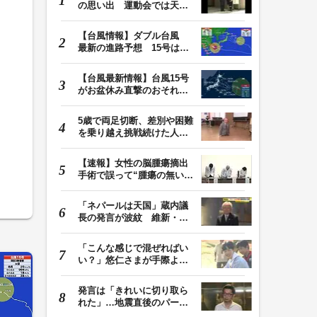
の思い出 運動会では天皇
皇后両陛下が笑顔…
【台風情報】ダブル台風
最新の進路予想 15号は北
日本・東日本へ …
【台風最新情報】台風15号
がお盆休み直撃のおそれ
列島に台風が接近…
5歳で両足切断、差別や困難
を乗り越え挑戦続けた人
生 「人生は捨てた…
【速報】女性の脳腫瘍摘出
手術で誤って“腫瘍の無い部
位”を摘出 脳…
「ネパールは天国」蔵内議
長の発言が波紋 維新・吉
村代表「福岡県議…
「こんな感じで混ぜればい
い？」悠仁さまが手際よく
豚汁を調理 同学…
発言は「きれいに切り取ら
れた」…地震直後のパーテ
ィー開催「やって…