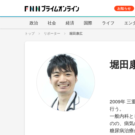
お知らせ
政治
社会
経済
国際
ライフ
エン
トップ
リポーター
堀田康広
堀田
2009年
行う。
一般内科と
のの、病気
糖尿病治療