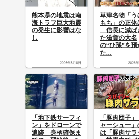
熊本県の地震は南
草津名物「う
海トラフ巨大地震
もち」の正体
の発生に影響はな
信長に滅ば
し
た滋賀の大名
の“ひ孫”を預
た...
2026年8月8日
2026
「地下鉄サーフィ
「豚肉団子」
ン」をドローンで
ャーシュー」
追跡 身柄確保ま
は「豚肉サラ