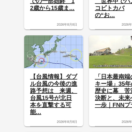
での一部始終 1
世界中でバ
2歳から15歳ま...
コビトカバ
の“お...
2026年8月8日
2026
【台風情報】ダブ
「日本最南端
ル台風の今後の進
キー場」35年
路予想は 来週、
歴史に幕 苦
台風15号が北日
決断と、未来
本を直撃する可
一歩｜FNNプラ
能...
2026年8月8日
2026