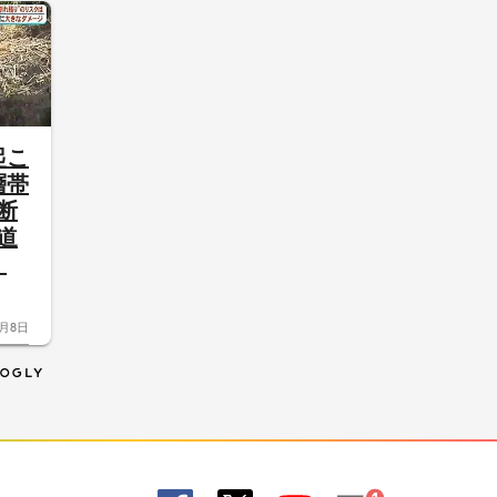
起こ
層帯
断
道
害
8月8日