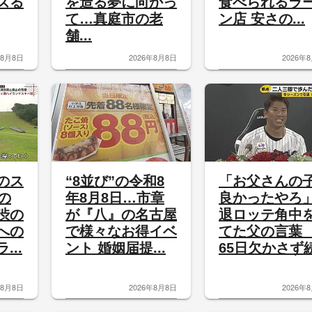
ズる
を造る夢に向かっ
食べられるラ
て…真庭市の老
ン店 安さの...
舗...
年8月8日
2026年8月8日
2026年
のス
“8並び”の令和8
「お父さんの
の
年8月8日…市章
良かったやろ
渋の
が『八』の名古屋
退ロッテ角中
への
で様々なお得イベ
てた父の言葉 
...
ント 婚姻届提...
65日欠かさず続.
年8月8日
2026年8月8日
2026年