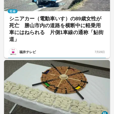
社会
シニアカー（電動車いす）の89歳女性が
死亡 勝山市内の道路を横断中に軽乗用
車にはねられる 片側1車線の通称「鮎街
道」
福井テレビ
7月23日