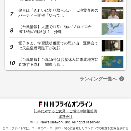
発言は「きれいに切り取られた」…地震直後の
パーティー開催「やって…
【台風情報】大型で非常に強い“ノロノロ台
風”13号の進路は？ 沖縄…
愛子さま、学習院幼稚園での思い出 運動会で
は天皇皇后両陛下が笑顔…
【台風情報】台風15号はお盆休みに東北地方に
直撃する恐れ 関東も影…
ランキング一覧へ
記事に対するご意見・ご感想や情報提供
運営会社
© Fuji News Network, Inc. All rights reserved.
当ウェブサイトでは、ユーザのニーズ・興味・関⼼に合致したコンテンツや広告配信を提供する