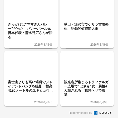
きっかけは“ママさんバレ
秋田・湯沢市でゲリラ雷雨発
ー”だった バレーボール元
生 記録的短時間大雨
日本代表・清水邦広さんが語
る ...
2026年8月9日
2026年8月9日
富士山よりも高い場所でジャ
観光名所集まるトラファルガ
イアントパンダを撮影 標高
ー広場で“はさみ”女 男性4
4120メートルのユキヒョウ...
人刺される 救急ヘリで搬
送...
2026年8月9日
2026年8月9日
Recommended by