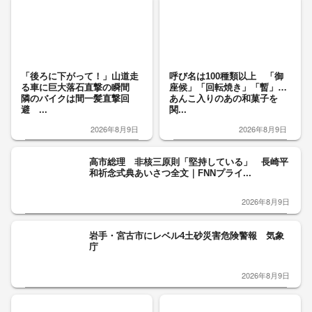
「後ろに下がって！」山道走
呼び名は100種類以上 「御
る車に巨大落石直撃の瞬間
座候」「回転焼き」「暫」…
隣のバイクは間一髪直撃回
あんこ入りのあの和菓子を
避 ...
関...
2026年8月9日
2026年8月9日
高市総理 非核三原則「堅持している」 長崎平
和祈念式典あいさつ全文｜FNNプライ...
2026年8月9日
岩手・宮古市にレベル4土砂災害危険警報 気象
庁
2026年8月9日