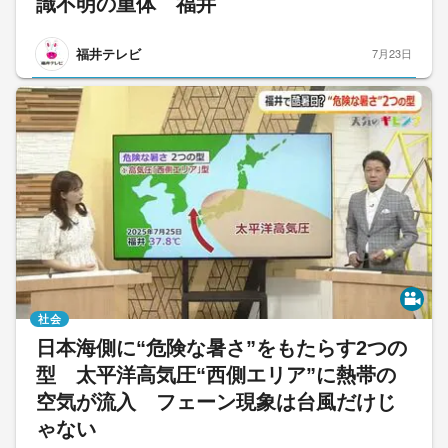
識不明の重体 福井
福井テレビ
7月23日
社会
日本海側に“危険な暑さ”をもたらす2つの
型 太平洋高気圧“西側エリア”に熱帯の
空気が流入 フェーン現象は台風だけじ
ゃない