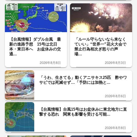
【台風情報】ダブル台風 最
「ルール守らないなら来なく
新の進路予想 15号は北日
ていい」“世界一”花火大会で
本・東日本へ お盆休みの交
禁止行為相次ぎ怒りの声
通...
場...
2026年8月8日
2026年8月3日
「うわ、生きてる」動くアニサキス25匹 酢やワ
サビでは死滅せず…「予防には加熱と...
2026年8月6日
【台風情報】台風15号はお盆休みに東北地方に直
撃する恐れ 関東も影響を受ける可能...
2026年8月8日