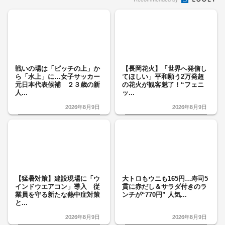
戦いの場は「ピッチの上」か
【長岡花火】「世界へ発信し
ら「水上」に…女子サッカー
てほしい」平和願う2万発超
元日本代表候補 ２３歳の新
の花火が観客魅了！“フェニ
人...
ッ...
2026年8月9日
2026年8月9日
【猛暑対策】建設現場に「ウ
大トロもウニも165円…寿司5
インドウエアコン」導入 従
貫に赤だし＆サラダ付きのラ
業員を守る新たな熱中症対策
ンチが“770円” 人気...
と...
2026年8月9日
2026年8月9日