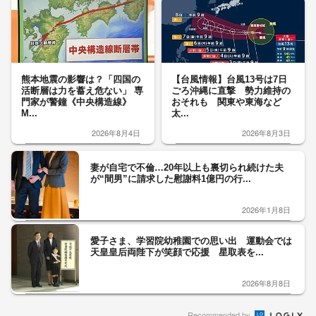
熊本地震の影響は？「四国の
【台風情報】台風13号は7日
活断層は力を蓄え危ない」 専
ごろ沖縄に直撃 勢力維持の
門家が警鐘《中央構造線》
おそれも 関東や東海など
M...
太...
2026年8月4日
2026年8月3日
妻が自宅で不倫…20年以上も裏切られ続けた夫
が“間男”に請求した慰謝料1億円の行...
2026年1月8日
愛子さま、学習院幼稚園での思い出 運動会では
天皇皇后両陛下が笑顔で応援 星取表を...
2026年8月8日
Recommended by