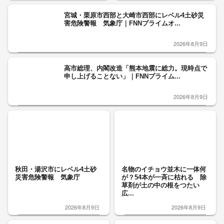
宮城・栗原市西部と大崎市西部にレベル4土砂災
害危険警報 気象庁｜FNNプライムオ...
2026年8月9日
高市総理、内閣改造「熊本地震に総力。現時点で
申し上げることない」｜FNNプライム...
2026年8月9日
秋田・湯沢市にレベル4土砂
名物のイチョウ並木に一体何
災害危険警報 気象庁
が？54本が一斉に枯れる 除
草剤が土の中の根をつたい
広...
2026年8月9日
2026年8月9日