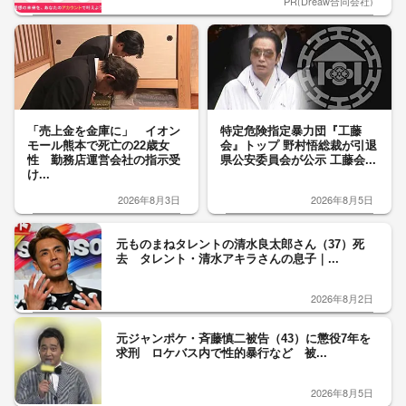
PR(Dreaw合同会社)
「売上金を金庫に」 イオン
特定危険指定暴力団『工藤
モール熊本で死亡の22歳女
会』トップ 野村悟総裁が引退
性 勤務店運営会社の指示受
県公安委員会が公示 工藤会...
け...
2026年8月3日
2026年8月5日
元ものまねタレントの清水良太郎さん（37）死
去 タレント・清水アキラさんの息子｜...
2026年8月2日
元ジャンポケ・斉藤慎二被告（43）に懲役7年を
求刑 ロケバス内で性的暴行など 被...
2026年8月5日