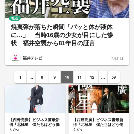
社会
焼夷弾が落ちた瞬間「パッと体が液体
に…」 当時16歳の少女が目にした惨
状 福井空襲から81年目の証言
福井テレビ
7月21日
1
…
8
9
10
11
12
…
59
【西野亮廣】ビジネス書最新
【西野亮廣】ビジネス書最新
刊『北極星 僕たちはどう働
刊『北極星 僕たちはどう働
くか』
くか』