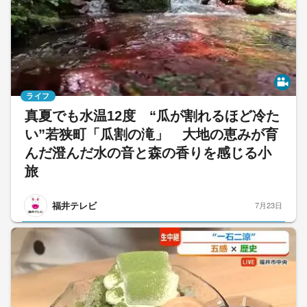
ライフ
真夏でも水温12度 “瓜が割れるほど冷た
い”若狭町「瓜割の滝」 大地の恵みが育
んだ澄んだ水の音と森の香りを感じる小
旅
福井テレビ
7月23日