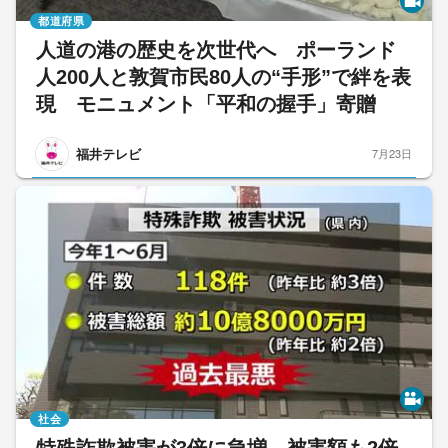
都道府県
人道の港の歴史を次世代へ ポーランド
人200人と敦賀市民80人の“手形”で絆を表
現 モニュメント「平和の握手」寄贈
福井テレビ
7月23日
社会
特殊詐欺被害が3倍に急増 被害額も2倍