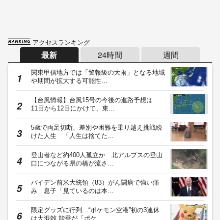
アクセスランキング
最新
24時間
週間
関東甲信地方では「警報級の大雨」となる地域
や期間が拡大する可能性…
【台風情報】台風15号の今後の進路予想は
11日から12日にかけて、東…
5歳で両足切断、差別や困難を乗り越え挑戦続
けた人生 「人生は捨てた…
登山者など約400人孤立か 北アルプスの登山
口につながる県の橋が流さ…
バイデン前米大統領（83）がん闘病で強い痛
み 息子「見ているのは本…
限定グッズに行列…“ポケモン空港”初の3連休
は大混雑 能登が「ポケ…