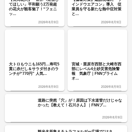
てほしい」平和願う2万発超
インドウエアコン」導入 従
の花火が観客魅了！“フェニ
業員を守る新たな熱中症対策
ッ...
と...
2026年8月9日
2026年8月9日
大トロもウニも165円…寿司5
宮城・栗原市西部と大崎市西
貫に赤だし＆サラダ付きのラ
部にレベル4土砂災害危険警
ンチが“770円” 人気...
報 気象庁｜FNNプライム
オ...
2026年8月9日
2026年8月9日
道路に突然「穴」が！原因は下水道管だけじゃな
かった【教えて！石川さん】｜FNNプ...
2026年8月9日
観光名所集まるトラファルガー広場で“はさ