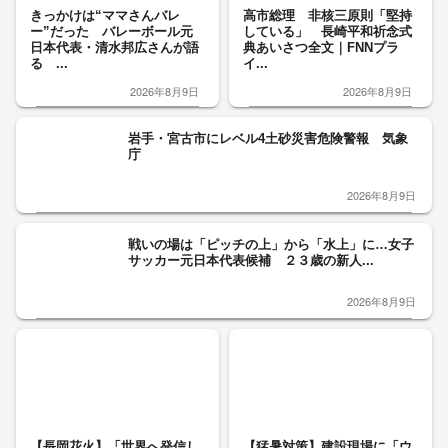
きっかけは“ママさんバレ
高市総理 非核三原則「堅持
ー”だった バレーボール元
している」 長崎平和祈念式
日本代表・清水邦広さんが語
典あいさつ全文｜FNNプラ
る ...
イ...
2026年8月9日
2026年8月9日
岩手・宮古市にレベル4土砂災害危険警報 気象
庁
2026年8月9日
戦いの場は「ピッチの上」から「水上」に…女子
サッカー元日本代表候補 ２３歳の新人...
2026年8月9日
【長岡花火】「世界へ発信し
【猛暑対策】建設現場に「ウ