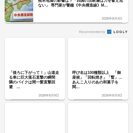
熊本地震の影響は？「四国の活断層は力を蓄え危
ない」 専門家が警鐘《中央構造線》M...
2026年8月4日
Recommended by
「後ろに下がって！」山道走
呼び名は100種類以上 「御
る車に巨大落石直撃の瞬間
座候」「回転焼き」「暫」…
隣のバイクは間一髪直撃回
あんこ入りのあの和菓子を
避 ...
関...
2026年8月9日
2026年8月9日