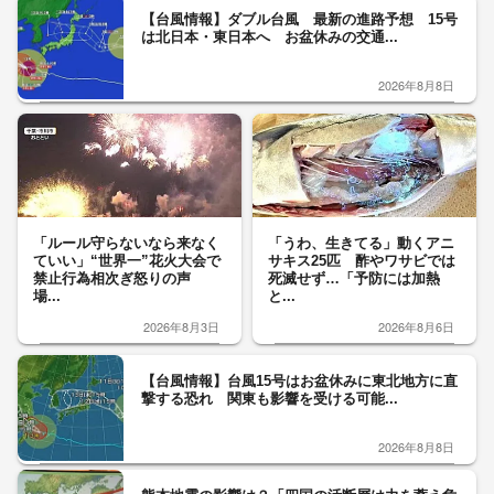
【台風情報】ダブル台風 最新の進路予想 15号
は北日本・東日本へ お盆休みの交通...
2026年8月8日
「ルール守らないなら来なく
「うわ、生きてる」動くアニ
ていい」“世界一”花火大会で
サキス25匹 酢やワサビでは
禁止行為相次ぎ怒りの声
死滅せず…「予防には加熱
場...
と...
2026年8月3日
2026年8月6日
【台風情報】台風15号はお盆休みに東北地方に直
撃する恐れ 関東も影響を受ける可能...
2026年8月8日