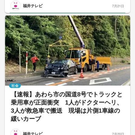
福井テレビ
7月21日
社会
【速報】あわら市の国道8号でトラックと
乗用車が正面衝突 1人がドクターヘリ、
3人が救急車で搬送 現場は片側1車線の
緩いカーブ
福井テレビ
7月20日