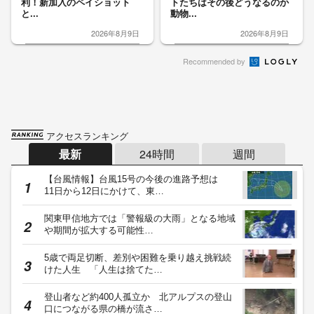
利！新加入のペイショット
トたちはその後どうなるのか
と...
動物...
2026年8月9日
2026年8月9日
Recommended by
アクセスランキング
最新
24時間
週間
【台風情報】台風15号の今後の進路予想は
11日から12日にかけて、東…
関東甲信地方では「警報級の大雨」となる地域
や期間が拡大する可能性…
5歳で両足切断、差別や困難を乗り越え挑戦続
けた人生 「人生は捨てた…
登山者など約400人孤立か 北アルプスの登山
口につながる県の橋が流さ…