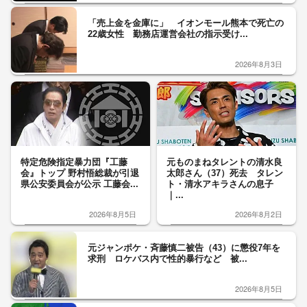
「売上金を金庫に」 イオンモール熊本で死亡の
22歳女性 勤務店運営会社の指示受け...
2026年8月3日
特定危険指定暴力団『工藤
元ものまねタレントの清水良
会』トップ 野村悟総裁が引退
太郎さん（37）死去 タレン
県公安委員会が公示 工藤会...
ト・清水アキラさんの息子
｜...
2026年8月5日
2026年8月2日
元ジャンポケ・斉藤慎二被告（43）に懲役7年を
求刑 ロケバス内で性的暴行など 被...
2026年8月5日