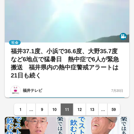
社会
福井37.1度、小浜で36.6度、大野35.7度
など6地点で猛暑日 熱中症で6人が緊急
搬送 福井県内の熱中症警戒アラートは
21日も続く
福井テレビ
7月20日
1
…
9
10
11
12
13
…
59