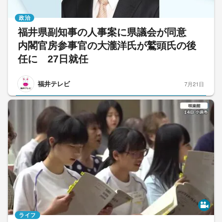
政治
福井県副知事の人事案に県議会が同意
内閣官房参事官の大瀧洋氏が鷲頭氏の後
任に 27日就任
福井テレビ
7月21日
ライフ