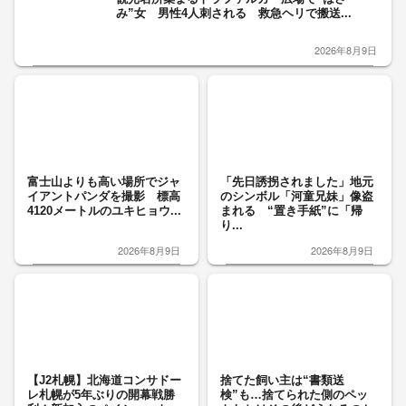
み”女 男性4人刺される 救急ヘリで搬送...
2026年8月9日
富士山よりも高い場所でジャ
「先日誘拐されました」地元
イアントパンダを撮影 標高
のシンボル「河童兄妹」像盗
4120メートルのユキヒョウ...
まれる “置き手紙”に「帰
り...
2026年8月9日
2026年8月9日
【J2札幌】北海道コンサドー
捨てた飼い主は“書類送
レ札幌が5年ぶりの開幕戦勝
検”も…捨てられた側のペッ