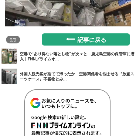
記事に戻る
9
/9
空港で“あり得ない落とし物”が次々と…鹿児島空港の保管庫に潜
入｜FNNプライムオ...
外国人観光客が捨てて帰ったか…空港関係者を悩ませる『放置ス
ーツケース』不審物とみ...