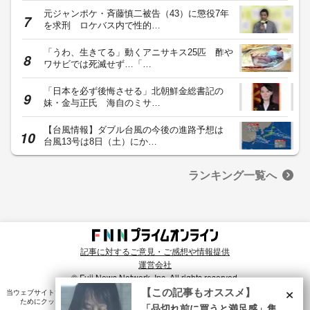
元ジャンポケ・斉藤慎二被告（43）に懲役7年
を求刑 ロケバス内で性的…
「うわ、生きてる」動くアニサキス25匹 酢や
ワサビでは死滅せず…「…
「日本を必ず後悔させる」北朝鮮金総書記の
妹・金与正氏 海自のミサ…
【台風情報】ダブル台風の今後の進路予想は
台風13号は8日（土）にか…
ランキング一覧へ
記事に対するご意見・ご感想や情報提供
運営会社
© Fuji News Network, Inc. All rights reserved.
×
【この記事もオススメ】
当ウェブサイトでは、ユーザのニーズ・興味・関⼼に合致したコンテンツや広告配信を提供する
ためにクッキーを使⽤しています。詳細は、
プライバシーポリシー
をご確認ください。
「品切れ前に買うと満足感」集