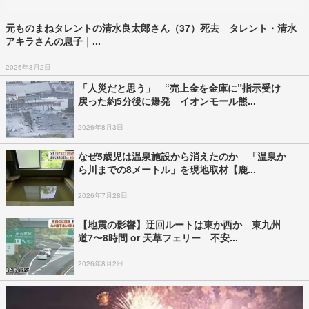
元ものまねタレントの清水良太郎さん（37）死去 タレント・清水
アキラさんの息子｜...
2026年8月2日
「人災だと思う」 “売上金を金庫に”指示受け
戻った約5分後に爆発 イオンモール熊...
2026年8月3日
なぜ5歳児は温泉施設から消えたのか 「温泉か
ら川までの8メートル」を現地取材【鹿...
2026年7月28日
【地震の影響】迂回ルートは東か西か 東九州
道7〜8時間 or 天草フェリー 不安...
2026年8月2日