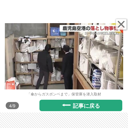
「傘からガスボンベまで」保管庫を潜入取材
記事に戻る
4
/9