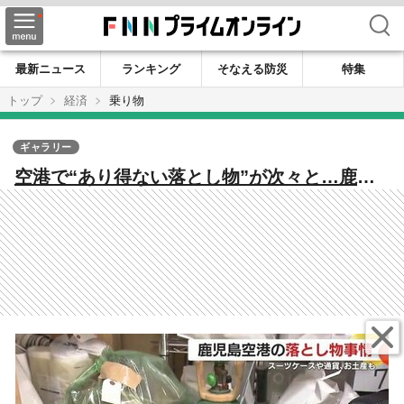
検索
最新ニュース
ランキング
そなえる防災
特集
トップ
経済
乗り物
ギャラリー
空港で“あり得ない落とし物”が次々と…鹿児
島空港の保管庫に潜入