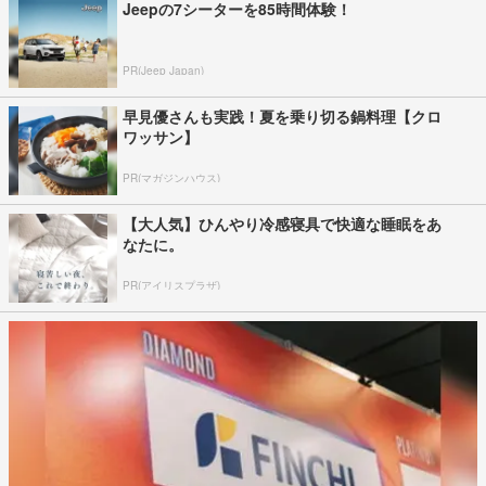
Jeepの7シーターを85時間体験！
PR(Jeep Japan)
早見優さんも実践！夏を乗り切る鍋料理【クロ
ワッサン】
PR(マガジンハウス)
【大人気】ひんやり冷感寝具で快適な睡眠をあ
なたに。
PR(アイリスプラザ)