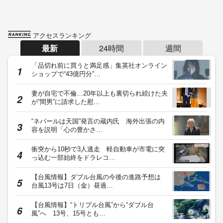
アクセスランキング
最新
24時間
週間
「品切れ前に買うと満足感」集英社オンライン
ショップで“43億円分”…
妻が自宅で不倫…20年以上も裏切られ続けた夫
が“間男”に請求した慰…
“ネパールは天国”発言の蔵内氏 海外出張の内
容を説明「心の豊かさ…
衝突から10秒で3人逃走 軽自動車が市電に突
っ込む一部始終をドラレコ…
【台風情報】ダブル台風の今後の進路予想は
台風13号は7日（金）昼過…
【台風情報】“トリプル台風”から“ダブル台
風”へ 13号、15号とも…