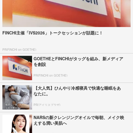
FINCHI主催「IVS2026」トークセッションが話題に！
PR(FINCHI on GOETHE)
GOETHEとFINCHIがタッグを組み、新メディア
を創設
PR(FINCHI on GOETHE)
【大人気】ひんやり冷感寝具で快適な睡眠をあ
なたに。
PR(アイリスプラザ)
NARSの新クレンジングオイルで毎朝、メイク映
えする潤い美肌へ