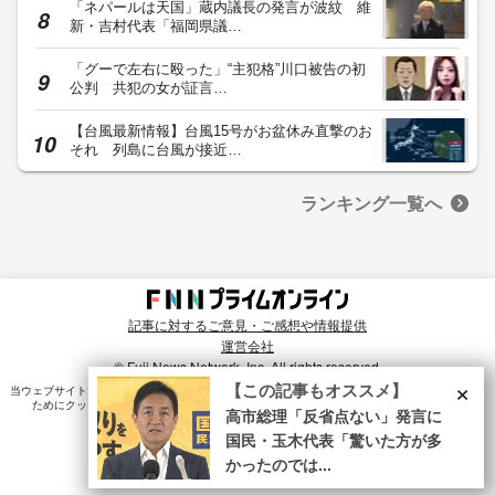
「ネパールは天国」蔵内議長の発言が波紋 維
新・吉村代表「福岡県議…
「グーで左右に殴った」“主犯格”川口被告の初
公判 共犯の女が証言…
【台風最新情報】台風15号がお盆休み直撃のお
それ 列島に台風が接近…
ランキング一覧へ
記事に対するご意見・ご感想や情報提供
運営会社
© Fuji News Network, Inc. All rights reserved.
×
【この記事もオススメ】
当ウェブサイトでは、ユーザのニーズ・興味・関⼼に合致したコンテンツや広告配信を提供する
ためにクッキーを使⽤しています。詳細は、
プライバシーポリシー
をご確認ください。
高市総理「反省点ない」発言に
国民・玉木代表「驚いた方が多
かったのでは...