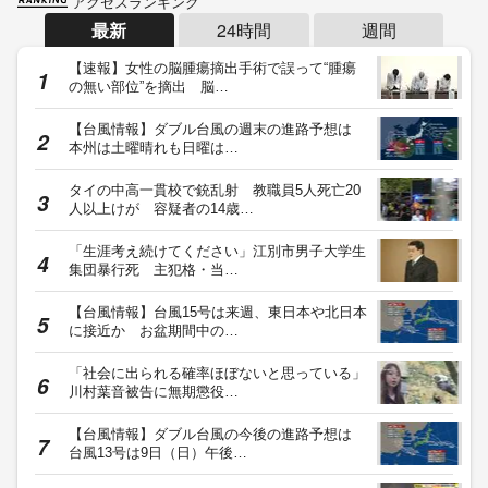
アクセスランキング
最新
24時間
週間
【速報】女性の脳腫瘍摘出手術で誤って“腫瘍
の無い部位”を摘出 脳…
【台風情報】ダブル台風の週末の進路予想は
本州は土曜晴れも日曜は…
タイの中高一貫校で銃乱射 教職員5人死亡20
人以上けが 容疑者の14歳…
「生涯考え続けてください」江別市男子大学生
集団暴行死 主犯格・当…
【台風情報】台風15号は来週、東日本や北日本
に接近か お盆期間中の…
「社会に出られる確率ほぼないと思っている」
川村葉音被告に無期懲役…
【台風情報】ダブル台風の今後の進路予想は
台風13号は9日（日）午後…