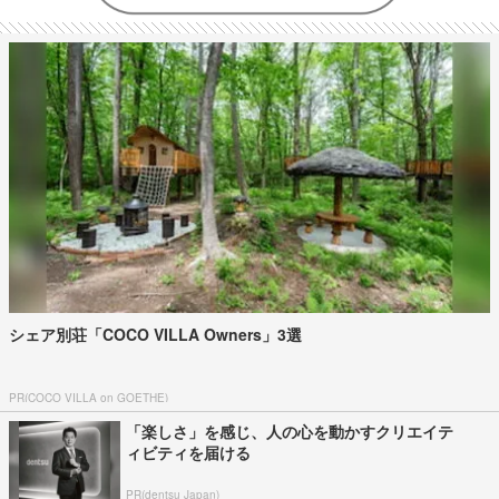
シェア別荘「COCO VILLA Owners」3選
PR(COCO VILLA on GOETHE)
「楽しさ」を感じ、人の心を動かすクリエイテ
ィビティを届ける
PR(dentsu Japan)