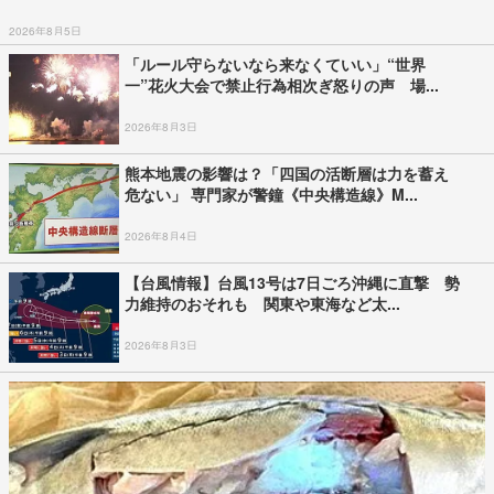
2026年8月5日
「ルール守らないなら来なくていい」“世界
一”花火大会で禁止行為相次ぎ怒りの声 場...
2026年8月3日
熊本地震の影響は？「四国の活断層は力を蓄え
危ない」 専門家が警鐘《中央構造線》M...
2026年8月4日
【台風情報】台風13号は7日ごろ沖縄に直撃 勢
力維持のおそれも 関東や東海など太...
2026年8月3日