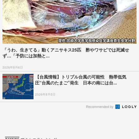
「うわ、生きてる」動くアニサキス25匹 酢やワサビでは死滅せ
ず…「予防には加熱と...
2026年8月6日
【台風情報】トリプル台風の可能性 熱帯低気
圧“台風のたまご”発生 日本の南には台...
2026年8月5日
Recommended by