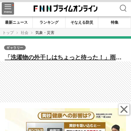
検索
最新ニュース
ランキング
そなえる防災
特集
トップ
社会
気象・災害
ギャラリー
「洗濯物の外干しはちょっと待った！」雨上
がりの空に潜む黄砂の危険性とは？「ただの
砂ではない」健康への影響と正しい対策を気
象予報士が解説