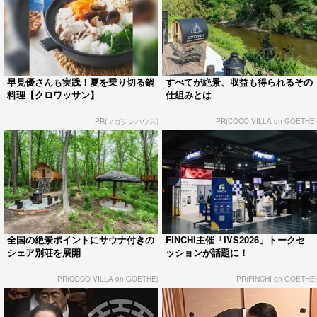
早見優さんも実践！夏を乗り切る鍋
すべてが絶景、収益も得られるその
料理【クロワッサン】
仕組みとは
PR(マガジンハウス)
PR(COCO VILLA on GOETHE)
全国の絶景ポイントにサウナ付きの
FINCHI主催「IVS2026」トークセ
シェア別荘を展開
ッションが話題に！
PR(COCO VILLA on GOETHE)
PR(FINCHI on GOETHE)