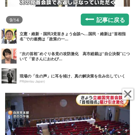
記事に戻る
9
/14
立憲・維新・国民3党首きょう会談へ…国民・維新は“首相指
名”での連携は「政策の一...
“次の首相”めぐり各党の攻防激化 高市総裁は“自公決裂”につ
いて「皆さんにおわび...
現場の「生の声」に耳を傾け、真の解決策を生み出していく
PR(dentsu Japan)