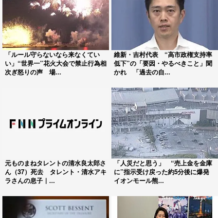
「ルール守らないなら来なくてい
維新・吉村代表 “高市政権支持率
い」“世界一”花火大会で禁止行為相
低下”の「要因・やるべきこと」聞
次ぎ怒りの声 場...
かれ 「過去の自...
元ものまねタレントの清水良太郎さ
「人災だと思う」 “売上金を金庫
ん（37）死去 タレント・清水アキ
に”指示受け戻った約5分後に爆発
ラさんの息子｜...
イオンモール熊...