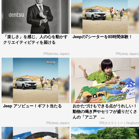
「楽しさ」を感じ、人の心を動かす
Jeepの7シーターを85時間体験！
クリエイティビティを届ける
PR(dentsu Japan)
PR(Jeep Japan)
Jeep アソビュー！ギフト当たる
おかたづけもできる点がうれしい！
動物の鳴き声やセリフが盛りだくさ
んの「アニア ...
PR(Jeep Japan)
PR(タカラトミー｜Hugkum)