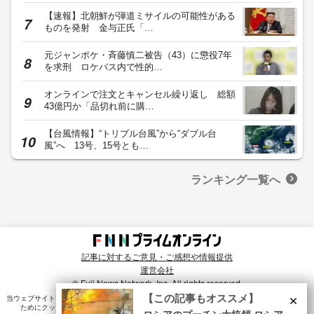
【速報】北朝鮮が弾道ミサイルの可能性がある
ものを発射 金与正氏「…
元ジャンポケ・斉藤慎二被告（43）に懲役7年
を求刑 ロケバス内で性的…
オンラインで注文とキャンセル繰り返し 総額
43億円か「品切れ前に購…
【台風情報】“トリプル台風”から“ダブル台
風”へ 13号、15号とも…
ランキング一覧へ
記事に対するご意見・ご感想や情報提供
運営会社
© Fuji News Network, Inc. All rights reserved.
×
【この記事もオススメ】
当ウェブサイトでは、ユーザのニーズ・興味・関⼼に合致したコンテンツや広告配信を提供する
ためにクッキーを使⽤しています。詳細は、
プライバシーポリシー
をご確認ください。