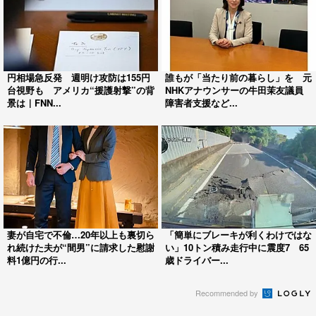
円相場急反発 週明け攻防は155円
誰もが「当たり前の暮らし」を 元
台視野も アメリカ“援護射撃”の背
NHKアナウンサーの牛田茉友議員
景は｜FNN...
障害者支援など...
妻が自宅で不倫…20年以上も裏切ら
「簡単にブレーキが利くわけではな
れ続けた夫が“間男”に請求した慰謝
い」10トン積み走行中に震度7 65
料1億円の行...
歳ドライバー...
Recommended by