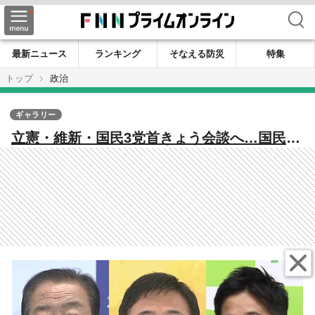
検索
最新ニュース
ランキング
そなえる防災
特集
トップ
政治
ギャラリー
立憲・維新・国民3党首きょう会談へ…国民・
維新は“首相指名”での連携は「政策の一致が
必要」と強調 高市総裁“公明連立離脱”を陳
謝