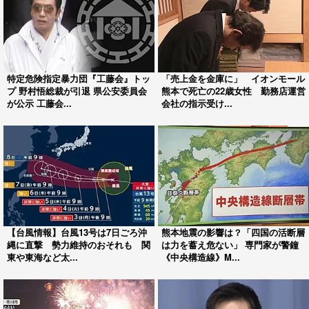
特定危険指定暴力団『工藤会』トッ
「売上金を金庫に」 イオンモール
プ 野村悟総裁が引退 県公安委員会
熊本で死亡の22歳女性 勤務店運営
が公示 工藤会...
会社の指示受け...
【台風情報】台風13号は7日ごろ沖
熊本地震の影響は？「四国の活断層
縄に直撃 勢力維持のおそれも 関
は力を蓄え危ない」 専門家が警鐘
東や東海など太...
《中央構造線》M...