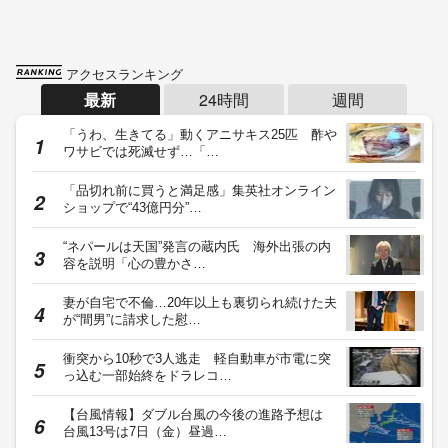
アクセスランキング
最新
24時間
週間
「うわ、生きてる」動くアニサキス25匹 酢や
ワサビでは死滅せず…「…
「品切れ前に買うと満足感」集英社オンライン
ショップで“43億円分”…
“ネパールは天国”発言の蔵内氏 海外出張の内
容を説明「心の豊かさ…
妻が自宅で不倫…20年以上も裏切られ続けた夫
が“間男”に請求した慰…
衝突から10秒で3人逃走 軽自動車が市電に突
っ込む一部始終をドラレコ…
【台風情報】ダブル台風の今後の進路予想は
台風13号は7日（金）昼過…