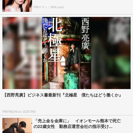
PR(ゲラン｜美的.com)
【西野亮廣】ビジネス書最新刊『北極星 僕たちはどう働くか』
PR(FINCHI on GOETHE)
「売上金を金庫に」 イオンモール熊本で死亡
の22歳女性 勤務店運営会社の指示受け...