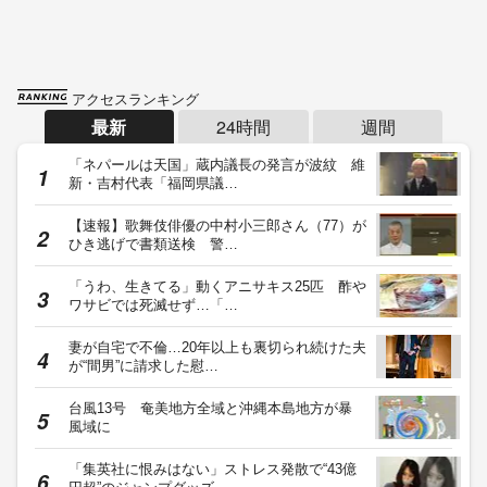
アクセスランキング
最新
24時間
週間
「ネパールは天国」蔵内議長の発言が波紋 維
新・吉村代表「福岡県議…
【速報】歌舞伎俳優の中村小三郎さん（77）が
ひき逃げで書類送検 警…
「うわ、生きてる」動くアニサキス25匹 酢や
ワサビでは死滅せず…「…
妻が自宅で不倫…20年以上も裏切られ続けた夫
が“間男”に請求した慰…
台風13号 奄美地方全域と沖縄本島地方が暴
風域に
「集英社に恨みはない」ストレス発散で“43億