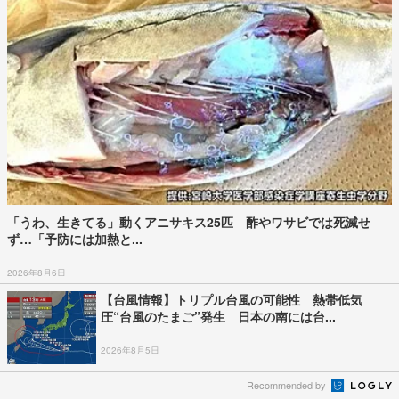
「うわ、生きてる」動くアニサキス25匹 酢やワサビでは死滅せ
ず…「予防には加熱と...
2026年8月6日
【台風情報】トリプル台風の可能性 熱帯低気
圧“台風のたまご”発生 日本の南には台...
2026年8月5日
Recommended by