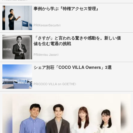
事例から学ぶ『特権アクセス管理』
PR(KeeperSecurity)
「さすが」と言われる驚きや感動を。新しい価
値を生む電通の挑戦
PR(dentsu Japan)
シェア別荘「COCO VILLA Owners」3選
PR(COCO VILLA on GOETHE)