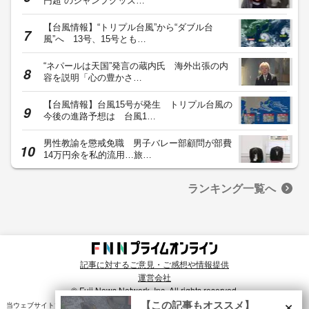
円超”のジャンプグッズ…
【台風情報】“トリプル台風”から“ダブル台
風”へ 13号、15号とも…
“ネパールは天国”発言の蔵内氏 海外出張の内
容を説明「心の豊かさ…
【台風情報】台風15号が発生 トリプル台風の
今後の進路予想は 台風1…
男性教諭を懲戒免職 男子バレー部顧問が部費
14万円余を私的流用…旅…
ランキング一覧へ
記事に対するご意見・ご感想や情報提供
運営会社
© Fuji News Network, Inc. All rights reserved.
×
【この記事もオススメ】
当ウェブサイトでは、ユーザのニーズ・興味・関⼼に合致したコンテンツや広告配信を提供する