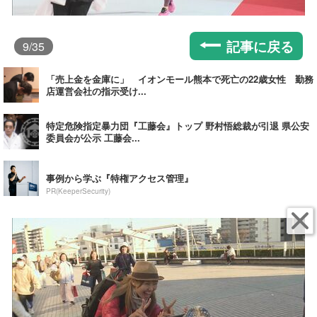
記事に戻る
9
/35
「売上金を金庫に」 イオンモール熊本で死亡の22歳女性 勤務
店運営会社の指示受け...
特定危険指定暴力団『工藤会』トップ 野村悟総裁が引退 県公安
委員会が公示 工藤会...
事例から学ぶ『特権アクセス管理』
PR(KeeperSecurity)