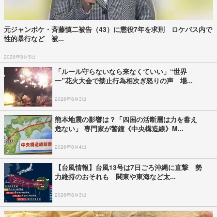
元ジャンポケ・斉藤慎二被告（43）に懲役7年を求刑 ロケバス内で
性的暴行など 被...
2026年8月5日
「ルール守らないなら来なくていい」“世界
一”花火大会で禁止行為相次ぎ怒りの声 場...
2026年8月3日
熊本地震の影響は？「四国の活断層は力を蓄え
危ない」 専門家が警鐘《中央構造線》M...
2026年8月4日
【台風情報】台風13号は7日ごろ沖縄に直撃 勢
力維持のおそれも 関東や東海など太...
2026年8月3日