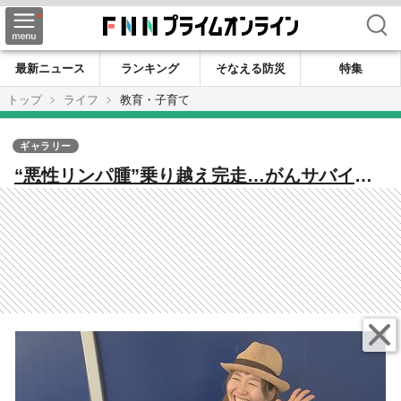
検索
最新ニュース
ランキング
そなえる防災
特集
トップ
ライフ
教育・子育て
ギャラリー
“悪性リンパ腫”乗り越え完走…がんサバイバ
ーの女性ランナー 里子に迎えた6歳の愛娘へ
マラソンで伝えたい想い