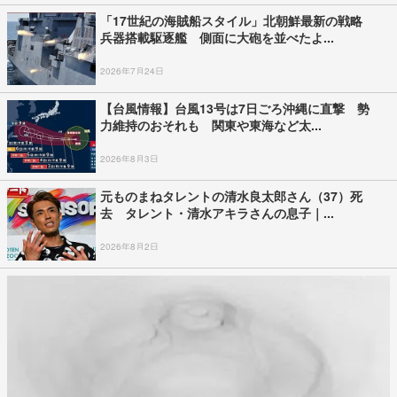
「17世紀の海賊船スタイル」北朝鮮最新の戦略
兵器搭載駆逐艦 側面に大砲を並べたよ...
2026年7月24日
【台風情報】台風13号は7日ごろ沖縄に直撃 勢
力維持のおそれも 関東や東海など太...
2026年8月3日
元ものまねタレントの清水良太郎さん（37）死
去 タレント・清水アキラさんの息子｜...
2026年8月2日