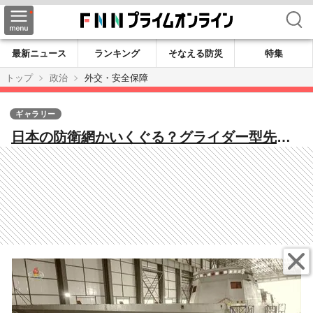
検索
最新ニュース
ランキング
そなえる防災
特集
トップ
政治
外交・安全保障
ギャラリー
日本の防衛網かいくぐる？グライダー型先端
部が極超音速で機動する北朝鮮の新型IRBM級
ミサイル…陰で建造進む「イージス艦」モド
キの北朝鮮軍艦も