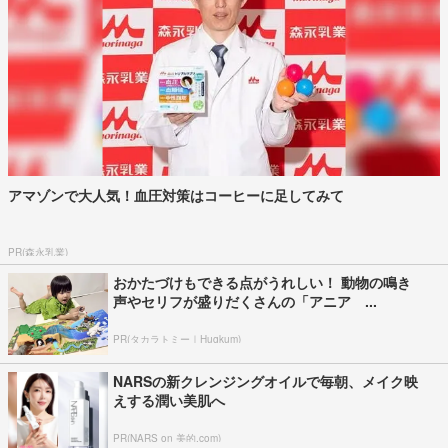
アマゾンで大人気！血圧対策はコーヒーに足してみて
PR(森永乳業)
おかたづけもできる点がうれしい！ 動物の鳴き
声やセリフが盛りだくさんの「アニア ...
PR(タカラトミー｜Hugkum)
NARSの新クレンジングオイルで毎朝、メイク映
えする潤い美肌へ
PR(NARS on 美的.com)