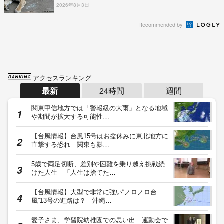
2026年8月3日
Recommended by
アクセスランキング
最新
24時間
週間
関東甲信地方では「警報級の大雨」となる地域
や期間が拡大する可能性…
【台風情報】台風15号はお盆休みに東北地方に
直撃する恐れ 関東も影…
5歳で両足切断、差別や困難を乗り越え挑戦続
けた人生 「人生は捨てた…
【台風情報】大型で非常に強い“ノロノロ台
風”13号の進路は？ 沖縄…
愛子さま、学習院幼稚園での思い出 運動会で