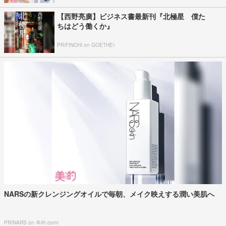
【西野亮廣】ビジネス書最新刊『北極星 僕た
ちはどう働くか』
PR(FINCHI on GOETHE)
NARSの新クレンジングオイルで毎朝、メイク映えする潤い美肌へ
PR(NARS on 美的.com)