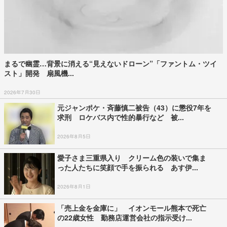
まるで幽霊…背景に消える“見えないドローン”「ファントム・ツイ
スト」開発 扇風機...
2026年7月30日
元ジャンポケ・斉藤慎二被告（43）に懲役7年を
求刑 ロケバス内で性的暴行など 被...
2026年8月5日
愛子さま三重県入り クリーム色の装いで集ま
った人たちに笑顔で手を振られる あす伊...
2026年8月1日
「売上金を金庫に」 イオンモール熊本で死亡
の22歳女性 勤務店運営会社の指示受け...