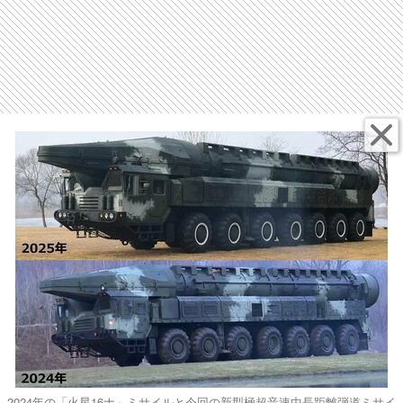
2024年の「火星16ナ」ミサイルと今回の新型極超音速中長距離弾道ミサイ