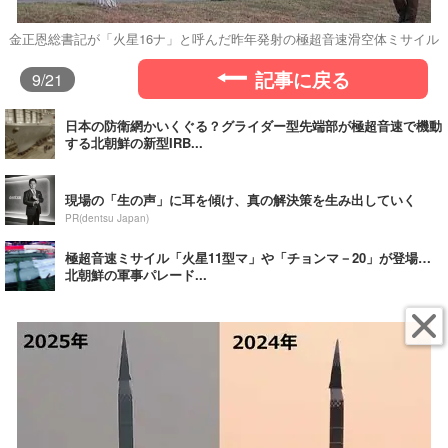
金正恩総書記が「火星16ナ」と呼んだ昨年発射の極超音速滑空体ミサイル
記事に戻る
9
/21
日本の防衛網かいくぐる？グライダー型先端部が極超音速で機動
する北朝鮮の新型IRB...
現場の「生の声」に耳を傾け、真の解決策を生み出していく
PR(dentsu Japan)
極超音速ミサイル「火星11型マ」や「チョンマ－20」が登場…
北朝鮮の軍事パレード...