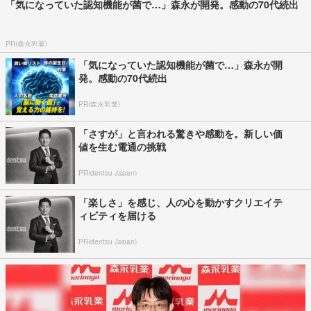
「気になっていた認知機能が菌で…」森永が開発。感動の70代続出
PR(森永乳業)
「気になっていた認知機能が菌で…」森永が開
発。感動の70代続出
PR(森永乳業)
「さすが」と言われる驚きや感動を。新しい価
値を生む電通の挑戦
PR(dentsu Japan)
「楽しさ」を感じ、人の心を動かすクリエイテ
ィビティを届ける
PR(dentsu Japan)