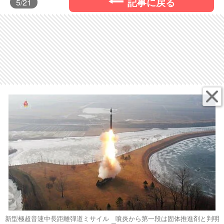
記事に戻る
5
/21
新型極超音速中長距離弾道ミサイル 噴炎から第一段は固体推進剤と判明