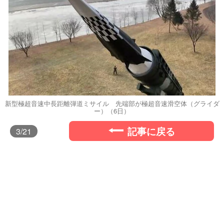
新型極超音速中長距離弾道ミサイル 先端部が極超音速滑空体（グライダ
ー）（6日）
記事に戻る
3
/21