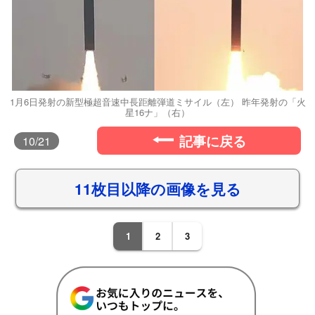
1月6日発射の新型極超音速中長距離弾道ミサイル（左） 昨年発射の「火
星16ナ」（右）
記事に戻る
10
/21
11枚目以降の画像を見る
1
2
3