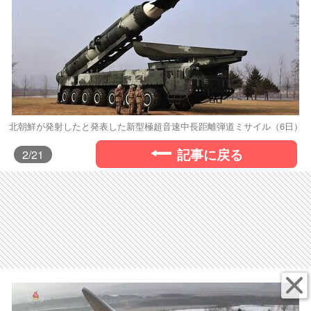
北朝鮮が発射したと発表した新型極超音速中長距離弾道ミサイル（6日）
記事に戻る
2
/21