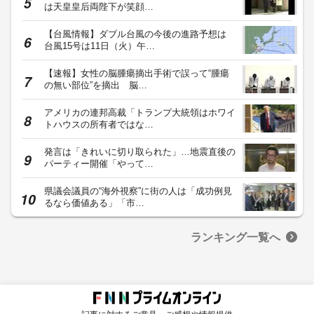
は天皇皇后両陛下が笑顔…
【台風情報】ダブル台風の今後の進路予想は
台風15号は11日（火）午…
【速報】女性の脳腫瘍摘出手術で誤って“腫瘍
の無い部位”を摘出 脳…
アメリカの連邦高裁「トランプ大統領はホワイ
トハウスの所有者ではな…
発言は「きれいに切り取られた」…地震直後の
パーティー開催「やって…
県議会議員の“海外視察”に街の人は「成功例見
るなら価値ある」「市…
ランキング一覧へ
記事に対するご意見・ご感想や情報提供