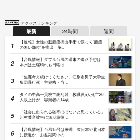
アクセスランキング
最新
24時間
週間
【速報】女性の脳腫瘍摘出手術で誤って“腫瘍
の無い部位”を摘出 脳…
【台風情報】ダブル台風の週末の進路予想は
本州は土曜晴れも日曜は…
「生涯考え続けてください」江別市男子大学生
集団暴行死 主犯格・当…
タイの中高一貫校で銃乱射 教職員5人死亡20
人以上けが 容疑者の14歳…
「社会に出られる確率ほぼないと思っている」
川村葉音被告に無期懲役…
【台風情報】台風15号は来週、東日本や北日本
に接近か お盆期間中の…