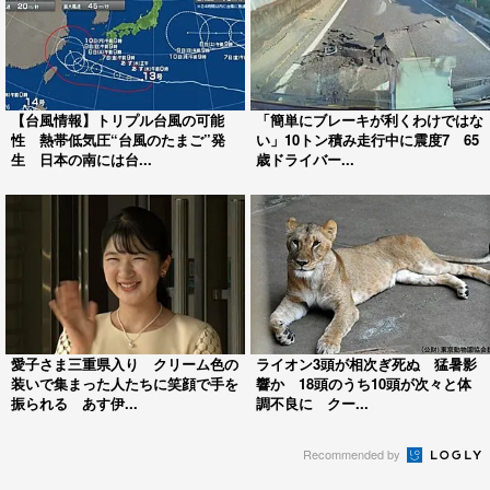
【台風情報】トリプル台風の可能
「簡単にブレーキが利くわけではな
性 熱帯低気圧“台風のたまご”発
い」10トン積み走行中に震度7 65
生 日本の南には台...
歳ドライバー...
愛子さま三重県入り クリーム色の
ライオン3頭が相次ぎ死ぬ 猛暑影
装いで集まった人たちに笑顔で手を
響か 18頭のうち10頭が次々と体
振られる あす伊...
調不良に クー...
Recommended by