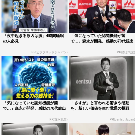
「夜中起きる原因は脳」4時間睡眠
「気になっていた認知機能が菌
の人必見
で…」森永が開発。感動の70代続出
PR(ビタブリッドジャパン)
PR(森永乳業)
「気になっていた認知機能が菌
「さすが」と言われる驚きや感動
で…」森永が開発。感動の70代続出
を。新しい価値を生む電通の挑戦
PR(森永乳業)
PR(dentsu Japan)