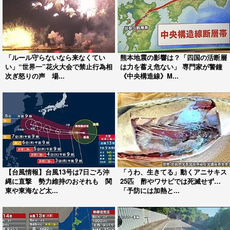
「ルール守らないなら来なくてい
熊本地震の影響は？「四国の活断層
い」“世界一”花火大会で禁止行為相
は力を蓄え危ない」 専門家が警鐘
次ぎ怒りの声 場...
《中央構造線》M...
【台風情報】台風13号は7日ごろ沖
「うわ、生きてる」動くアニサキス
縄に直撃 勢力維持のおそれも 関
25匹 酢やワサビでは死滅せず…
東や東海など太...
「予防には加熱と...