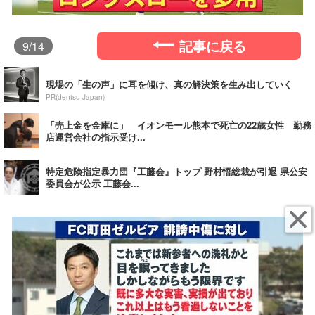
記事に戻る
9
/14
現場の「生の声」に耳を傾け、真の解決策を生み出していく
PR(dentsu Japan)
「売上金を金庫に」 イオンモール熊本で死亡の22歳女性 勤務
店運営会社の指示受け...
特定危険指定暴力団『工藤会』トップ 野村悟総裁が引退 県公安
委員会が公示 工藤会...