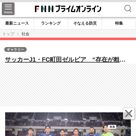
検索
最新ニュース
ランキング
そなえる防災
特集
トップ
社会
ギャラリー
サッカーJ1・FC町田ゼルビア “存在が粗大
ごみ”SNS誹謗中傷を告訴 オーナー藤田晋氏
「もう限界…」罪に問われる境界線は？