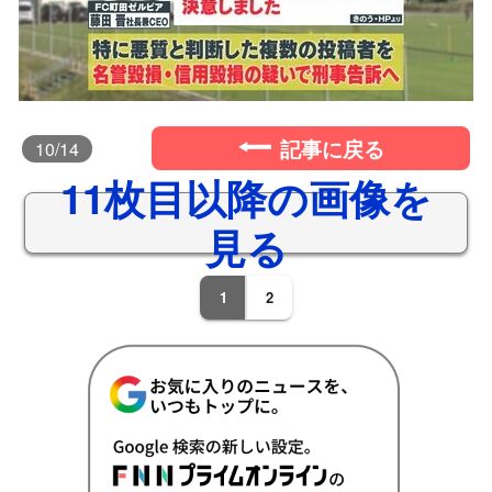
記事に戻る
10
/14
11枚目以降の画像を
見る
1
2