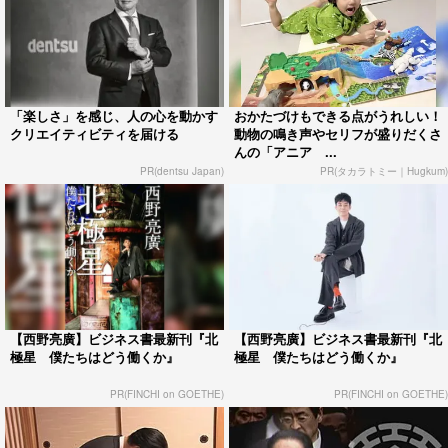
「楽しさ」を感じ、人の心を動かす
おかたづけもできる点がうれしい！
クリエイティビティを届ける
動物の鳴き声やセリフが盛りだくさ
んの「アニア ...
PR(dentsu Japan)
PR(タカラトミー｜Hugkum)
【西野亮廣】ビジネス書最新刊『北
【西野亮廣】ビジネス書最新刊『北
極星 僕たちはどう働くか』
極星 僕たちはどう働くか』
PR(FINCHI on GOETHE)
PR(FINCHI on GOETHE)