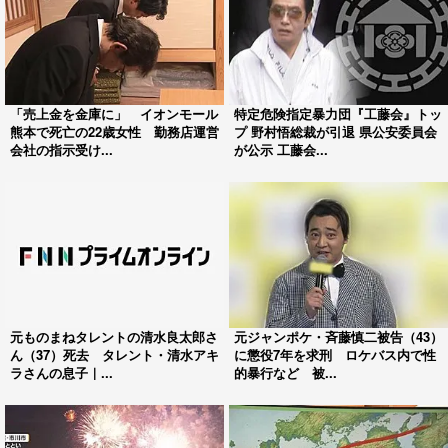
「売上金を金庫に」 イオンモール
特定危険指定暴力団『工藤会』トッ
熊本で死亡の22歳女性 勤務店運営
プ 野村悟総裁が引退 県公安委員会
会社の指示受け...
が公示 工藤会...
元ものまねタレントの清水良太郎さ
元ジャンポケ・斉藤慎二被告（43）
ん（37）死去 タレント・清水アキ
に懲役7年を求刑 ロケバス内で性
ラさんの息子｜...
的暴行など 被...