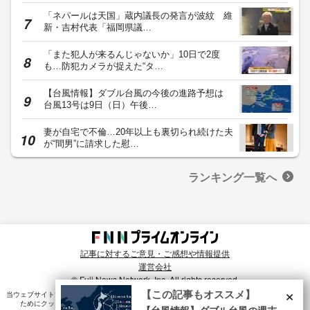
「ネパールは天国」蔵内議長の発言が波紋 維
新・吉村代表「福岡県議…
「また犯人が来るんじゃないか」10日で2度
も…防犯カメラが捉えた“タ…
【台風情報】ダブル台風の今後の進路予想は
台風13号は9日（日）午後…
妻が自宅で不倫…20年以上も裏切られ続けた夫
が“間男”に請求した慰…
ランキング一覧へ
記事に対するご意見・ご感想や情報提供
運営会社
© Fuji News Network, Inc. All rights reserved.
×
【この記事もオススメ】
当ウェブサイトでは、ユーザのニーズ・興味・関⼼に合致したコンテンツや広告配信を提供する
ためにクッキーを使⽤しています。詳細は、
プライバシーポリシー
をご確認ください。