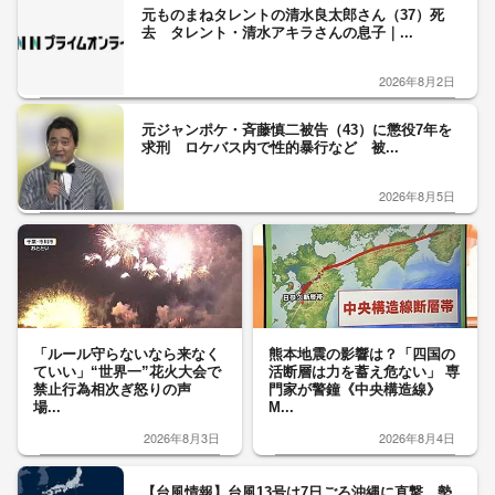
元ものまねタレントの清水良太郎さん（37）死
去 タレント・清水アキラさんの息子｜...
2026年8月2日
元ジャンポケ・斉藤慎二被告（43）に懲役7年を
求刑 ロケバス内で性的暴行など 被...
2026年8月5日
「ルール守らないなら来なく
熊本地震の影響は？「四国の
ていい」“世界一”花火大会で
活断層は力を蓄え危ない」 専
禁止行為相次ぎ怒りの声
門家が警鐘《中央構造線》
場...
M...
2026年8月3日
2026年8月4日
【台風情報】台風13号は7日ごろ沖縄に直撃 勢