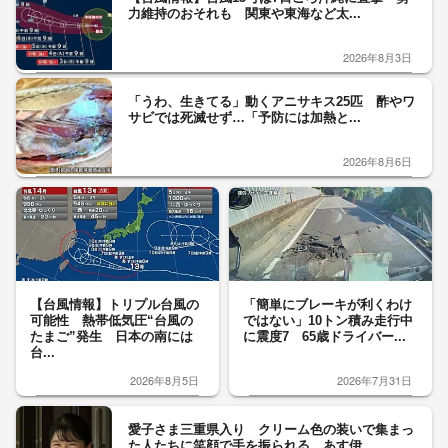
力維持のおそれも 関東や東海など太...
2026年8月3日
「うわ、生きてる」動くアニサキス25匹 酢やワ
サビでは死滅せず…「予防には加熱と...
2026年8月6日
【台風情報】トリプル台風の
「簡単にブレーキが利くわけ
可能性 熱帯低気圧“台風の
ではない」10トン積み走行中
たまご”発生 日本の南には
に震度7 65歳ドライバー...
台...
2026年8月5日
2026年7月31日
愛子さま三重県入り クリーム色の装いで集まっ
た人たちに笑顔で手を振られる あす伊...