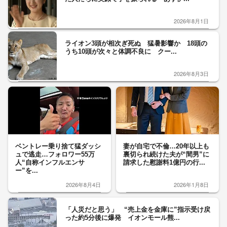
2026年8月1日
ライオン3頭が相次ぎ死ぬ 猛暑影響か 18頭の
うち10頭が次々と体調不良に クー...
2026年8月3日
ベントレー乗り捨て猛ダッシ
妻が自宅で不倫…20年以上も
ュで逃走…フォロワー55万
裏切られ続けた夫が“間男”に
人“自称インフルエンサ
請求した慰謝料1億円の行...
ー”を...
2026年8月4日
2026年1月8日
「人災だと思う」 “売上金を金庫に”指示受け戻
った約5分後に爆発 イオンモール熊...