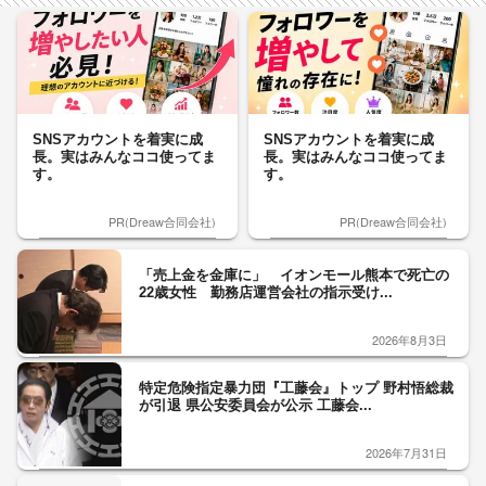
SNSアカウントを着実に成
SNSアカウントを着実に成
長。実はみんなココ使ってま
長。実はみんなココ使ってま
す。
す。
PR(Dreaw合同会社)
PR(Dreaw合同会社)
「売上金を金庫に」 イオンモール熊本で死亡の
22歳女性 勤務店運営会社の指示受け...
2026年8月3日
特定危険指定暴力団『工藤会』トップ 野村悟総裁
が引退 県公安委員会が公示 工藤会...
2026年7月31日