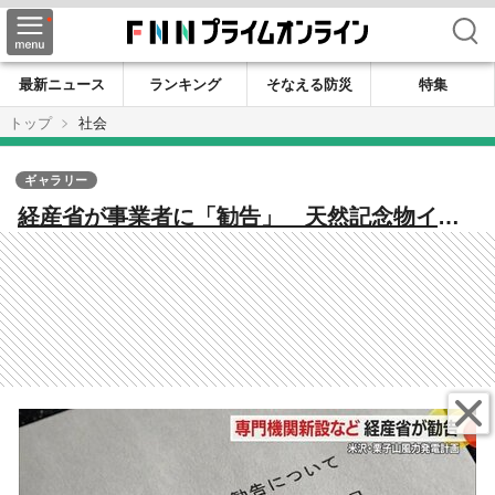
検索
最新ニュース
ランキング
そなえる防災
特集
トップ
社会
ギャラリー
経産省が事業者に「勧告」 天然記念物イヌ
ワシの生息正しく調査・評価する専門機関新
設と計画見直し求める【山形発】