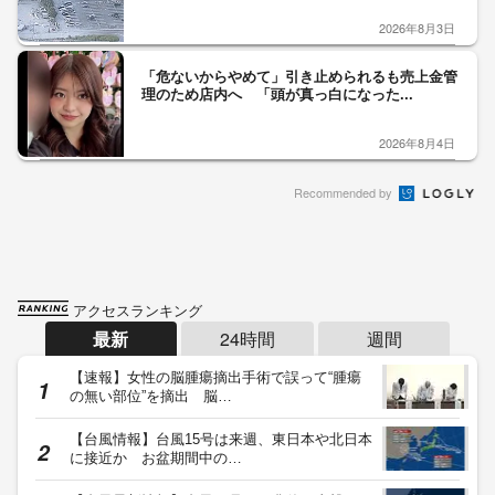
2026年8月3日
「危ないからやめて」引き止められるも売上金管
理のため店内へ 「頭が真っ白になった...
2026年8月4日
Recommended by
アクセスランキング
最新
24時間
週間
【速報】女性の脳腫瘍摘出手術で誤って“腫瘍
の無い部位”を摘出 脳…
【台風情報】台風15号は来週、東日本や北日本
に接近か お盆期間中の…