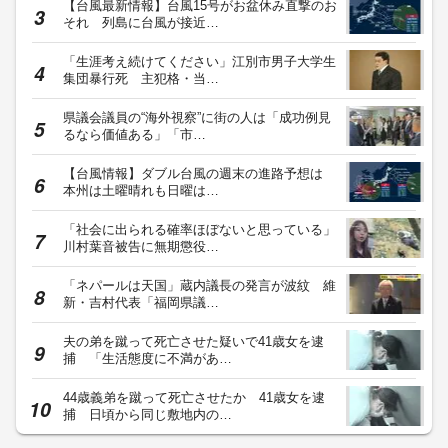
【台風最新情報】台風15号がお盆休み直撃のお
それ 列島に台風が接近…
「生涯考え続けてください」江別市男子大学生
集団暴行死 主犯格・当…
県議会議員の“海外視察”に街の人は「成功例見
るなら価値ある」「市…
【台風情報】ダブル台風の週末の進路予想は
本州は土曜晴れも日曜は…
「社会に出られる確率ほぼないと思っている」
川村葉音被告に無期懲役…
「ネパールは天国」蔵内議長の発言が波紋 維
新・吉村代表「福岡県議…
夫の弟を蹴って死亡させた疑いで41歳女を逮
捕 「生活態度に不満があ…
44歳義弟を蹴って死亡させたか 41歳女を逮
捕 日頃から同じ敷地内の…