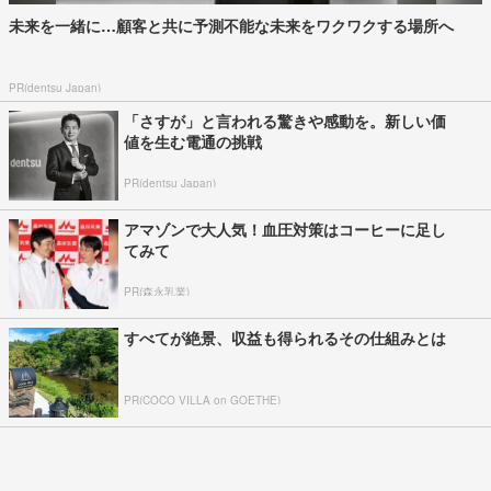
未来を一緒に…顧客と共に予測不能な未来をワクワクする場所へ
PR(dentsu Japan)
「さすが」と言われる驚きや感動を。新しい価
値を生む電通の挑戦
PR(dentsu Japan)
アマゾンで大人気！血圧対策はコーヒーに足し
てみて
PR(森永乳業)
すべてが絶景、収益も得られるその仕組みとは
PR(COCO VILLA on GOETHE)