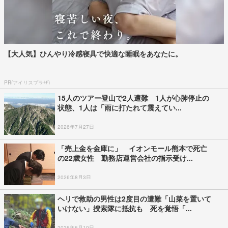
【大人気】ひんやり冷感寝具で快適な睡眠をあなたに。
PR(アイリスプラザ)
15人のツアー登山で2人遭難 1人が心肺停止の
状態、1人は「雨に打たれて震えてい...
2026年7月27日
「売上金を金庫に」 イオンモール熊本で死亡
の22歳女性 勤務店運営会社の指示受け...
2026年8月3日
ヘリで救助の男性は2度目の遭難「山菜を置いて
いけない」捜索隊に抵抗も 死を覚悟「...
2026年6月10日