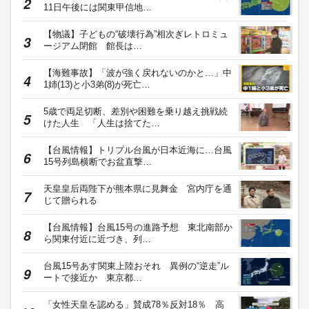
11日午後には関東甲信地…
【物議】子どもの“破壊行為”相次ぎレトロミュ
ージアム閉館 館長は…
【海難事故】「波が強く戻れないのかと…」中
1姉(13)と小3弟(8)が死亡…
5歳で両足切断、差別や困難を乗り越え挑戦続
けた人生 「人生は捨てた…
【台風情報】トリプル台風が日本近海に…台風
15号列島横断でお盆直撃…
天皇皇后両陛下が熊本県に見舞金 宮内庁を通
じて贈られる
【台風情報】台風15号の進路予想 東北南部か
ら関東付近に近づき、列…
台風15号あす関東上陸おそれ 異例の“逆走”ル
ートで接近か 東京都…
「女性天皇を認める」賛成78％反対18％ 高