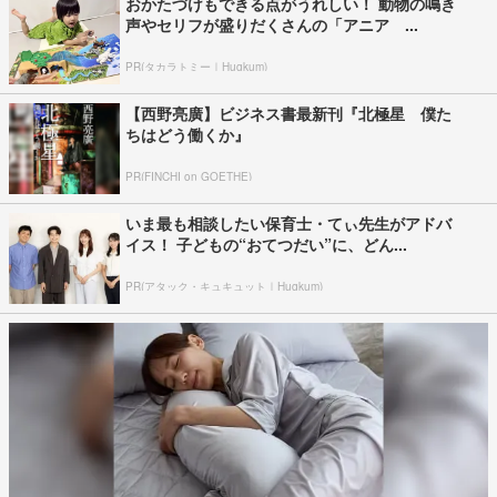
おかたづけもできる点がうれしい！ 動物の鳴き
声やセリフが盛りだくさんの「アニア ...
PR(タカラトミー｜Hugkum)
【西野亮廣】ビジネス書最新刊『北極星 僕た
ちはどう働くか』
PR(FINCHI on GOETHE)
いま最も相談したい保育士・てぃ先生がアドバ
イス！ 子どもの“おてつだい”に、どん...
PR(アタック・キュキュット｜Hugkum)