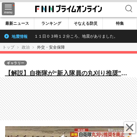
検索
最新ニュース
ランキング
そなえる防災
特集
地震情報
１１日０３時１２分ころ、地震がありました。
トップ
政治
外交・安全保障
ギャラリー
【解説】自衛隊が“新入隊員の丸刈り推奨”廃
止へ 隊員不足解消のためにあの手この手…
YouTuberさながらの動画配信も