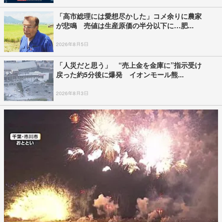
「高市総理には愛想尽かした」コメ余りに農家
が悲鳴 売値は生産原価の半分以下に…肥...
2026年8月5日
「人災だと思う」 “売上金を金庫に”指示受け
戻った約5分後に爆発 イオンモール熊...
2026年8月3日