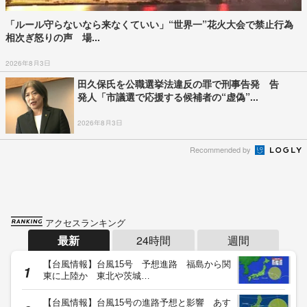
「ルール守らないなら来なくていい」“世界一”花火大会で禁止行為
相次ぎ怒りの声 場...
2026年8月3日
田久保氏を公職選挙法違反の罪で刑事告発 告
発人「市議選で応援する候補者の“虚偽”...
2026年8月3日
Recommended by
アクセスランキング
最新
24時間
週間
【台風情報】台風15号 予想進路 福島から関
東に上陸か 東北や茨城…
【台風情報】台風15号の進路予想と影響 あす