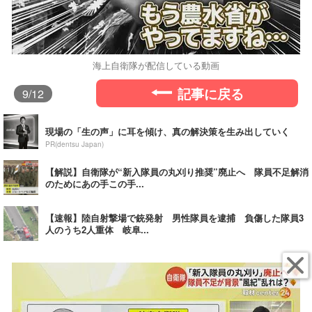
海上自衛隊が配信している動画
記事に戻る
9
/12
現場の「生の声」に耳を傾け、真の解決策を生み出していく
PR(dentsu Japan)
【解説】自衛隊が“新入隊員の丸刈り推奨”廃止へ 隊員不足解消
のためにあの手この手...
【速報】陸自射撃場で銃発射 男性隊員を逮捕 負傷した隊員3
人のうち2人重体 岐阜...