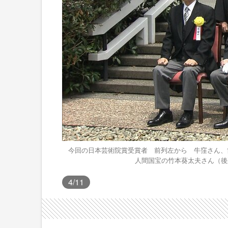
今回の日本芸術院賞受賞者 前列左から 牛窪さん、
人間国宝の竹本葵太夫さん（後
4
/11