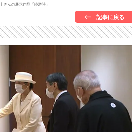
十さんの展示作品「陸游詩」
記事に戻る