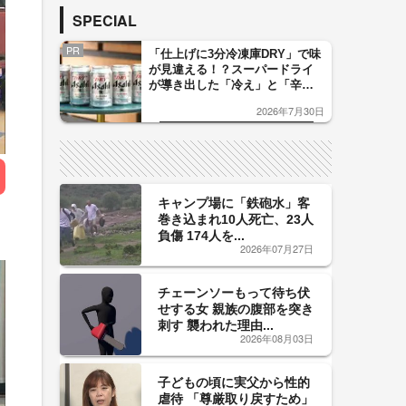
SPECIAL
PR
「仕上げに3分冷凍庫DRY」で味
が見違える！？スーパードライ
が導き出した「冷え」と「辛
口」のおいしい関係 青く変化
2026年7月30日
した「辛口カーブ」が飲み頃の
サイン！
キャンプ場に「鉄砲水」客
巻き込まれ10人死亡、23人
負傷 174人を...
2026年07月27日
チェーンソーもって待ち伏
せする女 親族の腹部を突き
刺す 襲われた理由...
2026年08月03日
子どもの頃に実父から性的
虐待 「尊厳取り戻すため」