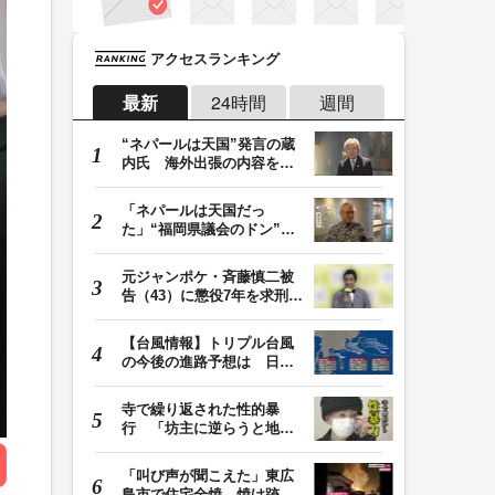
アクセスランキング
最新
24時間
週間
“ネパールは天国”発言の蔵
内氏 海外出張の内容を説
明「心の豊かさ…
「ネパールは天国だっ
た」“福岡県議会のドン”蔵
内議長が発言 金銭…
元ジャンポケ・斉藤慎二被
告（43）に懲役7年を求刑
ロケバス内で性的…
【台風情報】トリプル台風
の今後の進路予想は 日本
周辺に13号・14号…
寺で繰り返された性的暴
行 「坊主に逆らうと地獄
に落ちる」と脅され…
「叫び声が聞こえた」東広
島市で住宅全焼 焼け跡か