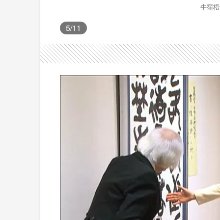
牛窪梧
5
/11