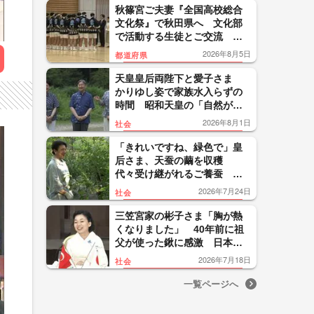
秋篠宮ご夫妻『全国高校総合
文化祭』で秋田県へ 文化部
で活動する生徒とご交流
「何十回も」と驚かれる場面
2026年8月5日
都道府県
も
天皇皇后両陛下と愛子さま
かりゆし姿で家族水入らずの
時間 昭和天皇の「自然が生
きている」に思い 那須御用
2026年8月1日
社会
邸でご静養
「きれいですね、緑色で」皇
后さま、天蚕の繭を収穫
代々受け継がれるご養蚕 天
皇陛下と愛子さまも手伝われ
2026年7月24日
社会
る
三笠宮家の彬子さま「胸が熱
くなりました」 40年前に祖
父が使った鍬に感激 日本・
トルコ協会創立100周年
2026年7月18日
社会
一覧ページへ