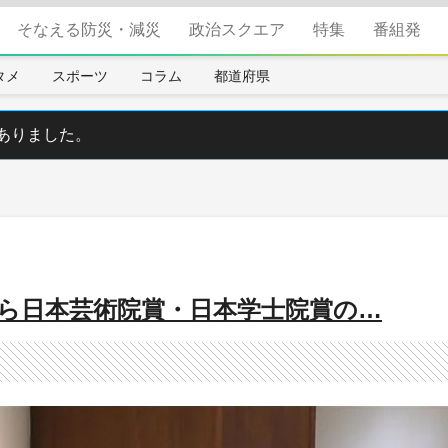
そなえる防災・減災
政治スクエア
特集
番組発
タメ
スポーツ
コラム
都道府県
ありました。
んら日本芸術院賞・日本学士院賞の…