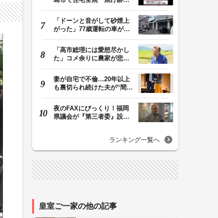
ら３人の遺体 １…
「ドーンと音がして砂煙上
がった」77歳運転の車が立
体駐車場から落下…
「高市総理には愛想尽かし
た」コメ余りに農家が悲
鳴 売値は生産原価…
妻が自宅で不倫…20年以上
も裏切られ続けた夫が“間
男”に請求した慰…
夜のFAXにびっくり！福岡
県議会が『第三者委』設置
に一転 ‟天国”の…
ランキング一覧へ
皇室ご一家の他の記事