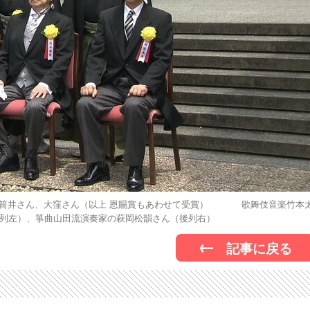
筒井さん、大窪さん（以上 恩賜賞もあわせて受賞） 歌舞伎音楽竹本
列左）、箏曲山田流演奏家の萩岡松韻さん（後列右）
記事に戻る