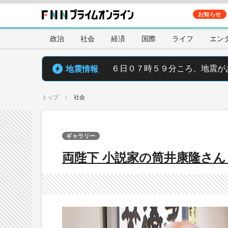
お知らせ
政治
社会
経済
国際
ライフ
エン
地震情報
６日０７時５９分ころ、地震が
トップ
社会
ギャラリー
両陛下 小説家の筒井康隆さ