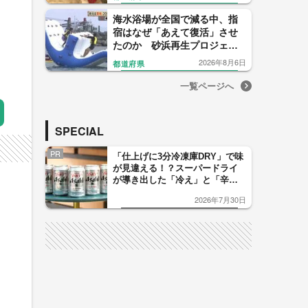
海水浴場が全国で減る中、指
宿はなぜ「あえて復活」させ
たのか 砂浜再生プロジェク
トの舞台裏
2026年8月6日
都道府県
一覧ページへ
SPECIAL
PR
「仕上げに3分冷凍庫DRY」で味
が見違える！？スーパードライ
が導き出した「冷え」と「辛
口」のおいしい関係 青く変化
2026年7月30日
した「辛口カーブ」が飲み頃の
サイン！