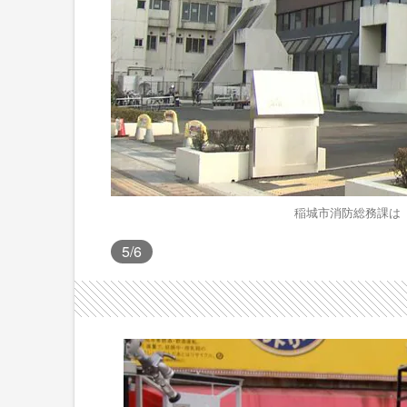
稲城市消防総務課は
5
/6