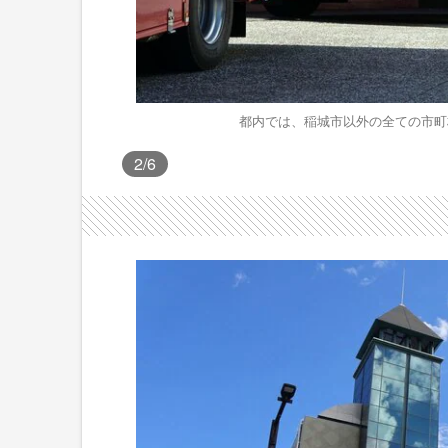
都内では、稲城市以外の全ての市町
2
/6