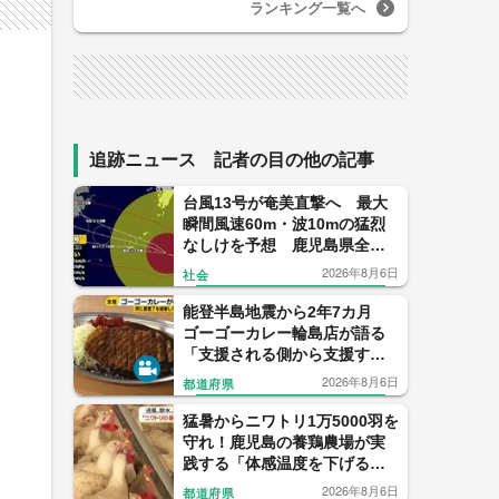
ランキング一覧へ
追跡ニュース 記者の目の他の記事
台風13号が奄美直撃へ 最大
瞬間風速60m・波10mの猛烈
なしけを予想 鹿児島県全域
がすでに強風域 気象予報士
2026年8月6日
社会
解説
能登半島地震から2年7カ月
ゴーゴーカレー輪島店が語る
「支援される側から支援する
側へ」
2026年8月6日
都道府県
猛暑からニワトリ1万5000羽を
守れ！鹿児島の養鶏農場が実
践する「体感温度を下げる」
驚きの暑さ対策
2026年8月6日
都道府県