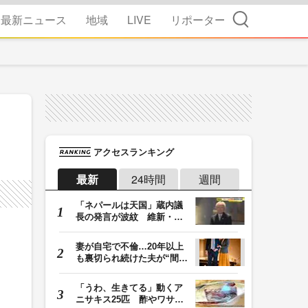
検索
最新ニュース
地域
LIVE
リポーター
アクセスランキング
最新
24時間
週間
「ネパールは天国」蔵内議
長の発言が波紋 維新・吉
村代表「福岡県議…
妻が自宅で不倫…20年以上
も裏切られ続けた夫が“間
男”に請求した慰…
「うわ、生きてる」動くア
ニサキス25匹 酢やワサビ