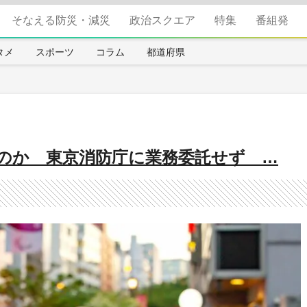
そなえる防災・減災
政治スクエア
特集
番組発
タメ
スポーツ
コラム
都道府県
のか 東京消防庁に業務委託せず …