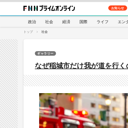
お知らせ
政治
社会
経済
国際
ライフ
エン
トップ
社会
ギャラリー
なぜ稲城市だけ我が道を行く