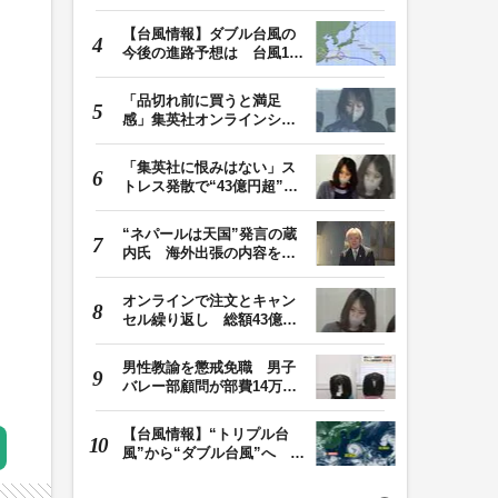
では死滅せず…「…
【台風情報】ダブル台風の
今後の進路予想は 台風13
号は8日（土）にか…
「品切れ前に買うと満足
感」集英社オンラインショ
ップで“43億円分”…
「集英社に恨みはない」ス
トレス発散で“43億円超”の
ジャンプグッズ…
“ネパールは天国”発言の蔵
内氏 海外出張の内容を説
明「心の豊かさ…
オンラインで注文とキャン
セル繰り返し 総額43億円
か「品切れ前に購…
男性教諭を懲戒免職 男子
バレー部顧問が部費14万円
余を私的流用…旅…
【台風情報】“トリプル台
風”から“ダブル台風”へ 13
号、15号とも…