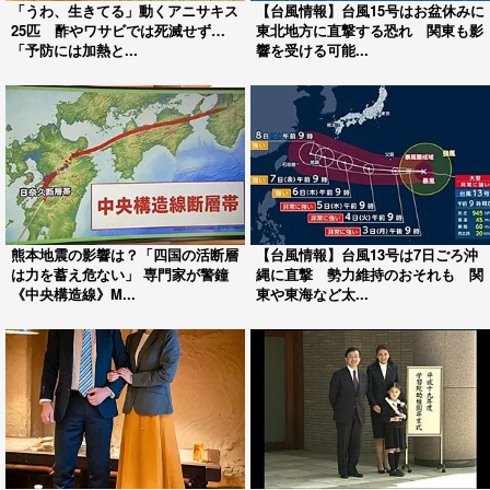
「うわ、生きてる」動くアニサキス
【台風情報】台風15号はお盆休みに
25匹 酢やワサビでは死滅せず…
東北地方に直撃する恐れ 関東も影
「予防には加熱と...
響を受ける可能...
熊本地震の影響は？「四国の活断層
【台風情報】台風13号は7日ごろ沖
は力を蓄え危ない」 専門家が警鐘
縄に直撃 勢力維持のおそれも 関
《中央構造線》M...
東や東海など太...