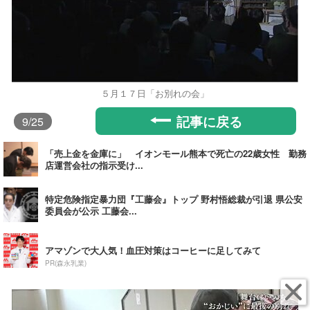
５月１７日「お別れの会」
記事に戻る
9
/25
「売上金を金庫に」 イオンモール熊本で死亡の22歳女性 勤務
店運営会社の指示受け...
特定危険指定暴力団『工藤会』トップ 野村悟総裁が引退 県公安
委員会が公示 工藤会...
アマゾンで大人気！血圧対策はコーヒーに足してみて
PR(森永乳業)