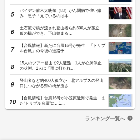
バイデン前米大統領（83）がん闘病で強い痛
み 息子「見ているのは本…
土石流で橋が流され登山者ら約390人が孤立
仮の橋ができ、下山始まる…
【台風情報】新たに台風16号が発生 「トリプ
ル台風」の今後の進路予…
15人のツアー登山で2人遭難 1人が心肺停止
の状態、1人は「雨に打たれ…
登山者など約400人孤立か 北アルプスの登山
口につながる県の橋が流さ…
【台風情報】台風16号が小笠原近海で発生 ま
た“トリプル台風”に…1…
ランキング一覧へ