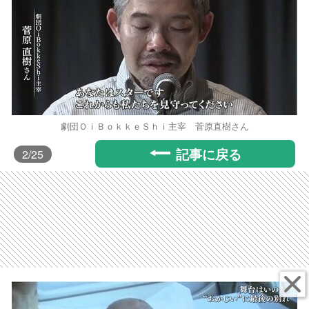
劇団ＯｉＢｏｋｋｅＳｈｉ主宰 菅原直樹さん
記事に戻る
2
/25