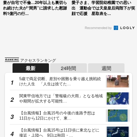
妻が自宅で不倫…20年以上も裏切ら
愛子さま、学習院幼稚園での思い
れ続けた夫が“間男”に請求した慰謝
出 運動会では天皇皇后両陛下が笑
料1億円の行...
顔で応援 星取表を...
Recommended by
アクセスランキング
最新
24時間
週間
5歳で両足切断、差別や困難を乗り越え挑戦続
けた人生 「人生は捨てた…
関東甲信地方では「警報級の大雨」となる地域
や期間が拡大する可能性…
【台風情報】台風15号の今後の進路予想は
11日から12日にかけて、東…
【台風情報】台風15号は11日頃に東北などに
接近・上陸へ 9日は秋田・…