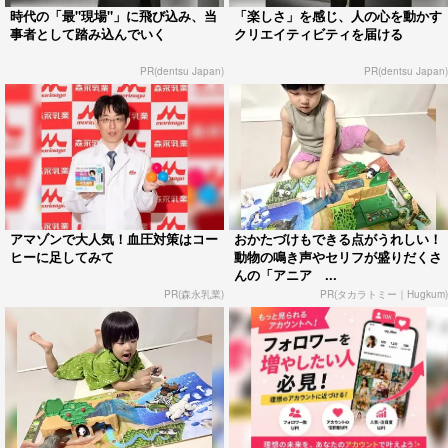
時代の「最"現場"」に飛び込み、当
「楽しさ」を感じ、人の心を動かす
事者として踏み込んでいく
クリエイティビティを届ける
PR(dentsu Japan)
PR(dentsu Japan)
アマゾンで大人気！血圧対策はコー
おかたづけもできる点がうれしい！
ヒーに足してみて
動物の鳴き声やセリフが盛りだくさ
んの「アニア ...
PR(森永乳業)
PR(タカラトミー｜Hugkum)