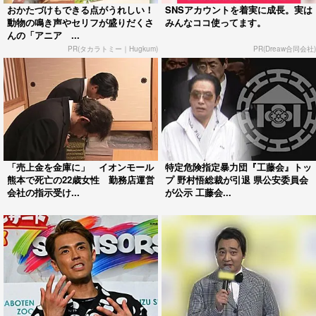
おかたづけもできる点がうれしい！
SNSアカウントを着実に成長。実は
動物の鳴き声やセリフが盛りだくさ
みんなココ使ってます。
んの「アニア ...
PR(タカラトミー｜Hugkum)
PR(Dreaw合同会社)
「売上金を金庫に」 イオンモール
特定危険指定暴力団『工藤会』トッ
熊本で死亡の22歳女性 勤務店運営
プ 野村悟総裁が引退 県公安委員会
会社の指示受け...
が公示 工藤会...