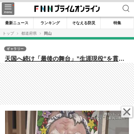
検索
最新ニュース
ランキング
そなえる防災
特集
トップ
都道府県
岡山
ギャラリー
天国へ続け「最後の舞台」”生涯現役”を貫い
た劇団の９９歳看板俳優”おかじい”岡田忠雄
さんと劇団主宰の男性の１２年間【岡山発】