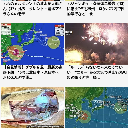
元ものまねタレントの清水良太郎さ
元ジャンポケ・斉藤慎二被告（43）
ん（37）死去 タレント・清水アキ
に懲役7年を求刑 ロケバス内で性
ラさんの息子｜...
的暴行など 被...
【台風情報】ダブル台風 最新の進
「ルール守らないなら来なくてい
路予想 15号は北日本・東日本へ
い」“世界一”花火大会で禁止行為相
お盆休みの交通...
次ぎ怒りの声 場...