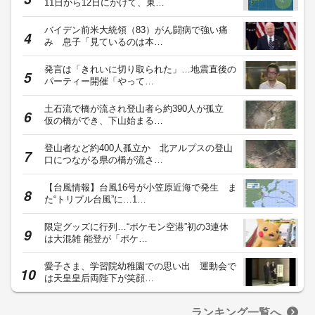
11日から12日にかけて、東…
バイデン前米大統領（83）がん闘病で強い痛
み 息子「見ているのは本…
発言は「きれいに切り取られた」…地震直後の
パーティー開催「やって…
土石流で橋が流され登山者ら約390人が孤立
仮の橋ができ、下山始まる…
登山者など約400人孤立か 北アルプスの登山
口につながる県の橋が流さ…
【台風情報】台風16号が小笠原近海で発生 ま
た“トリプル台風”に…1…
限定グッズに行列…“ポケモン空港”初の3連休
は大混雑 能登が「ポケ…
愛子さま、学習院幼稚園での思い出 運動会で
は天皇皇后両陛下が笑顔…
ランキング一覧へ