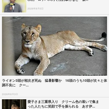
2026年8月5日
ライオン3頭が相次ぎ死ぬ 猛暑影響か 16頭のうち10頭が次々と体
調不良に クー...
2026年8月3日
愛子さま三重県入り クリーム色の装いで集ま
った人たちに笑顔で手を振られる あす伊...