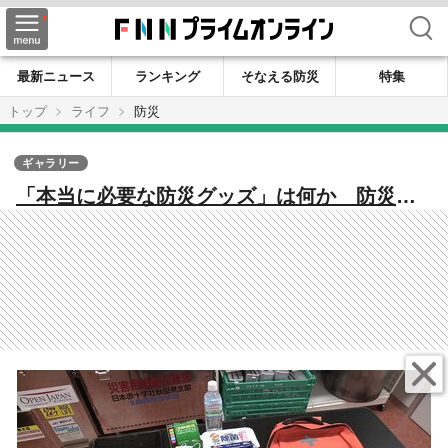
検索
最新ニュース
ランキング
そなえる防災
特集
トップ
ライフ
防災
ギャラリー
「本当に必要な防災グッズ」は何か 防災の
日に見直す！コンパクトで身近な備えと自分
に必要なアイテムの選び方を専門家が解説