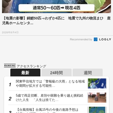
【地震の影響】錦鯉50匹→わずか4匹に 地震で九州の物流まひ 鹿
児島ホームセンタ...
2026年8月4日
Recommended by
アクセスランキング
最新
24時間
週間
関東甲信地方では「警報級の大雨」となる地域
や期間が拡大する可能性…
5歳で両足切断、差別や困難を乗り越え挑戦続
けた人生 「人生は捨てた…
【台風情報】台風15号の今後の進路予想は