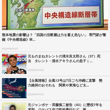
熊本地震の影響は？「四国の活断層は力を蓄え危ない」 専門家が警
鐘《中央構造線》M...
2026年8月4日
元ものまねタレントの清水良太郎さん（37）死
去 タレント・清水アキラさんの息子｜...
2026年8月2日
【台風情報】台風13号は7日ごろ沖縄に直撃 勢
力維持のおそれも 関東や東海など太...
2026年8月3日
元ジャンポケ・斉藤慎二被告（43）に懲役7年を
求刑 ロケバス内で性的暴行など 被...