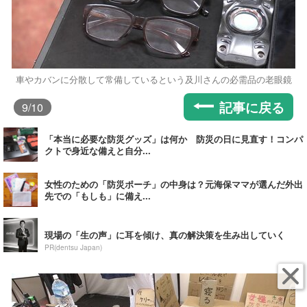
車やカバンに分散して常備しているという及川さんの必需品の老眼鏡
記事に戻る
9
/10
「本当に必要な防災グッズ」は何か 防災の日に見直す！コンパ
クトで身近な備えと自分...
女性のための「防災ポーチ」の中身は？元海保ママが選んだ外出
先での「もしも」に備え...
現場の「生の声」に耳を傾け、真の解決策を生み出していく
PR(dentsu Japan)