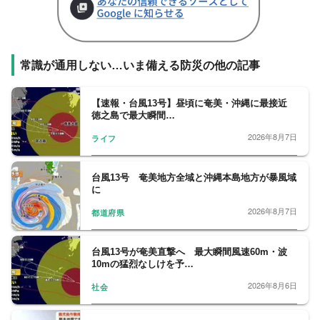
常識が通用しない…いま備える防災の他の記事
【速報・台風13号】昼頃に奄美・沖縄に最接近
徳之島で最大瞬間…
2026年8月7日
ライフ
台風13号 奄美地方全域と沖縄本島地方が暴風域
に
2026年8月7日
都道府県
台風13号が奄美直撃へ 最大瞬間風速60m・波
10mの猛烈なしけを予…
2026年8月6日
社会