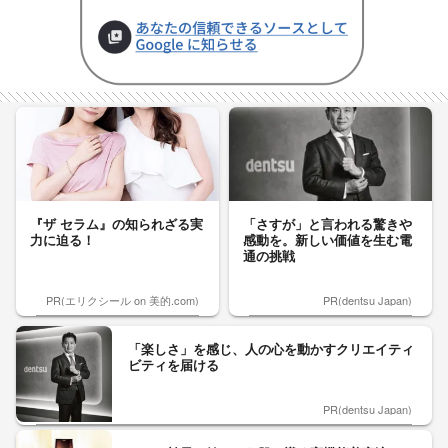
『ザ セラム』の知られざる実
「さすが」と言われる驚きや
力に迫る！
感動を。新しい価値を生む電
通の挑戦
PR(エリクシール on 美的.com)
PR(dentsu Japan)
「楽しさ」を感じ、人の心を動かすクリエイティ
ビティを届ける
PR(dentsu Japan)