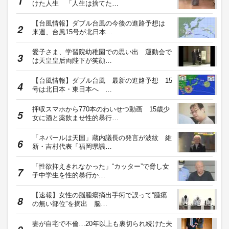
けた人生 「人生は捨てた…
【台風情報】ダブル台風の今後の進路予想は
来週、台風15号が北日本…
愛子さま、学習院幼稚園での思い出 運動会で
は天皇皇后両陛下が笑顔…
【台風情報】ダブル台風 最新の進路予想 15
号は北日本・東日本へ …
押収スマホから770本のわいせつ動画 15歳少
女に酒と薬飲ませ性的暴行…
「ネパールは天国」蔵内議長の発言が波紋 維
新・吉村代表「福岡県議…
「性欲抑えきれなかった」“カッター”で脅し女
子中学生を性的暴行か…
【速報】女性の脳腫瘍摘出手術で誤って“腫瘍
の無い部位”を摘出 脳…
妻が自宅で不倫…20年以上も裏切られ続けた夫