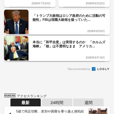
2026年7月20日
2026年6月22日
「トランプ大統領はロシア政府のために活動の可
能性」FBIは現職大統領を疑っていた...
2026年8月6日
本当に「和平合意」は実現するのか 「ホルムズ
海峡」「核」は不透明なまま アメリカ...
2026年6月16日
Recommended by
アクセスランキング
最新
24時間
週間
5歳で両足切断、差別や困難を乗り越え挑戦続