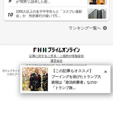
が“間男”に請求した慰…
1000人以上の女子中学生らと「コスプレ撮影
会」か 性的暴行の疑いで5…
ランキング一覧へ
記事に対するご意見・ご感想や情報提供
運営会社
© Fuji News Network, Inc. All rights reserved.
×
【この記事もオススメ】
当ウェブサイトでは、ユーザのニーズ・興味・関⼼に合致したコンテンツや広告配信を提供する
ためにクッキーを使⽤しています。詳細は、
プライバシーポリシー
をご確認ください。
ブーイングを浴びたトランプ大
統領は「政治的勝者」なのか
「トランプ政...