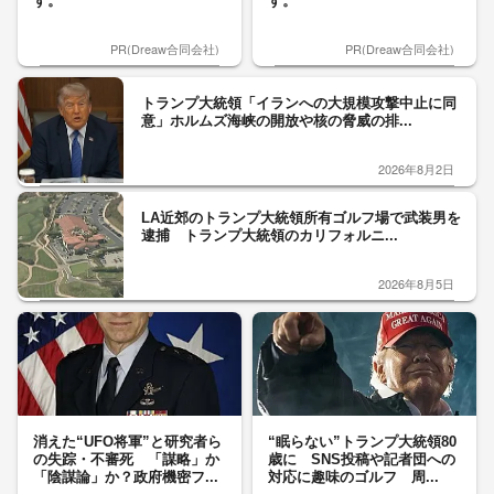
す。
す。
PR(Dreaw合同会社)
PR(Dreaw合同会社)
トランプ大統領「イランへの大規模攻撃中止に同
意」ホルムズ海峡の開放や核の脅威の排...
2026年8月2日
LA近郊のトランプ大統領所有ゴルフ場で武装男を
逮捕 トランプ大統領のカリフォルニ...
2026年8月5日
消えた“UFO将軍”と研究者ら
“眠らない”トランプ大統領80
の失踪・不審死 「謀略」か
歳に SNS投稿や記者団への
「陰謀論」か？政府機密フ...
対応に趣味のゴルフ 周...