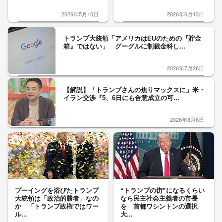
2026年5月10日
2026年6月13日
トランプ大統領「アメリカはEUのための『貯金
箱』ではない」 グーグルに制裁金科し...
2026年7月26日
【解説】「トランプさんの焦りマックスに」米・
イラン交渉『5、6日にも合意成立の可...
2026年8月6日
ブーイングを浴びたトランプ
“トランプの街”になるくらい
大統領は「政治的勝者」なの
なら民主社会主義者の市長
か 「トランプ政権ではワー
を 首都ワシントンの選択
ル...
大...