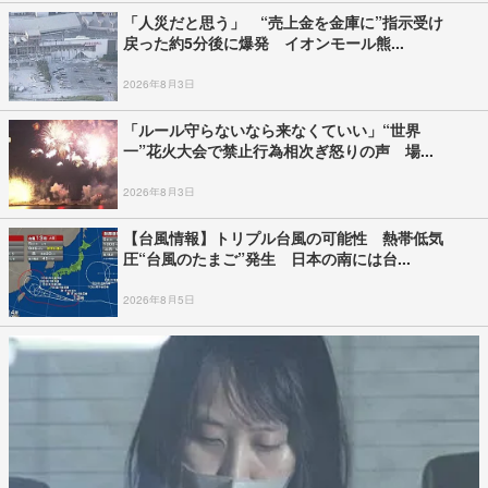
「人災だと思う」 “売上金を金庫に”指示受け
戻った約5分後に爆発 イオンモール熊...
2026年8月3日
「ルール守らないなら来なくていい」“世界
一”花火大会で禁止行為相次ぎ怒りの声 場...
2026年8月3日
【台風情報】トリプル台風の可能性 熱帯低気
圧“台風のたまご”発生 日本の南には台...
2026年8月5日