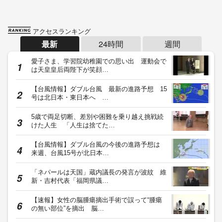
アクセスランキング
最新
24時間
週間
愛子さま、学習院幼稚園での思い出 運動会で
は天皇皇后両陛下が笑顔…
【台風情報】ダブル台風 最新の進路予想 15
号は北日本・東日本へ …
5歳で両足切断、差別や困難を乗り越え挑戦続
けた人生 「人生は捨てた…
【台風情報】ダブル台風の今後の進路予想は
来週、台風15号が北日本…
「ネパールは天国」蔵内議長の発言が波紋 維
新・吉村代表「福岡県議…
【速報】女性の脳腫瘍摘出手術で誤って“腫瘍
の無い部位”を摘出 脳…