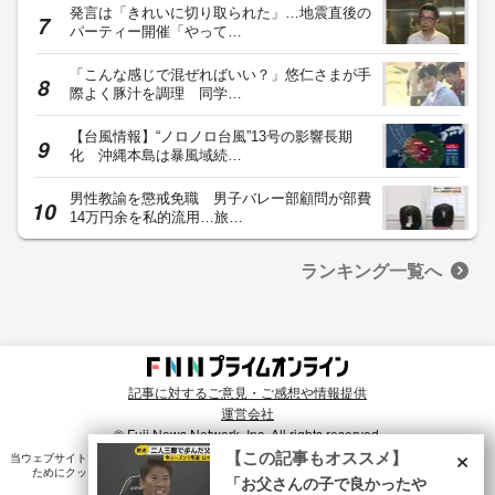
発言は「きれいに切り取られた」…地震直後の
パーティー開催「やって…
「こんな感じで混ぜればいい？」悠仁さまが手
際よく豚汁を調理 同学…
【台風情報】“ノロノロ台風”13号の影響長期
化 沖縄本島は暴風域続…
男性教諭を懲戒免職 男子バレー部顧問が部費
14万円余を私的流用…旅…
ランキング一覧へ
記事に対するご意見・ご感想や情報提供
運営会社
© Fuji News Network, Inc. All rights reserved.
×
【この記事もオススメ】
当ウェブサイトでは、ユーザのニーズ・興味・関⼼に合致したコンテンツや広告配信を提供する
ためにクッキーを使⽤しています。詳細は、
プライバシーポリシー
をご確認ください。
「お父さんの子で良かったや