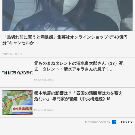
「品切れ前に買うと満足感」集英社オンラインショップで“43億円
分”キャンセルか ...
2026年8月6日
元ものまねタレントの清水良太郎さん（37）死
去 タレント・清水アキラさんの息子｜...
2026年8月2日
熊本地震の影響は？「四国の活断層は力を蓄え
危ない」 専門家が警鐘《中央構造線》M...
2026年8月4日
Recommended by