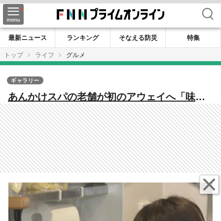
検索
最新ニュース
ランキング
そなえる防災
特集
トップ
ライフ
グルメ
ギャラリー
あんかけスパの老舗が初のアウェイへ「味が
違うって言われたら…」“飲食未経験”の女性
店長が迎えた予想外の初日