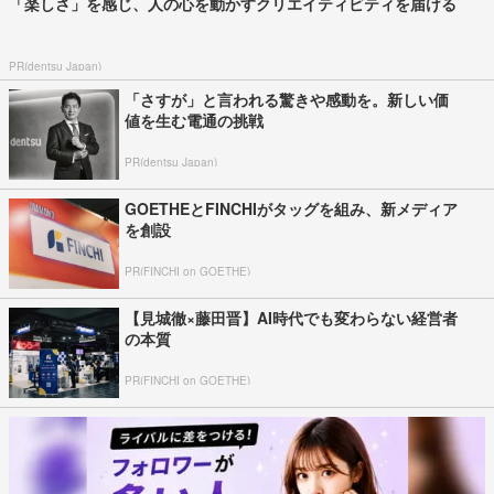
「楽しさ」を感じ、人の心を動かすクリエイティビティを届ける
PR(dentsu Japan)
「さすが」と言われる驚きや感動を。新しい価
値を生む電通の挑戦
PR(dentsu Japan)
GOETHEとFINCHIがタッグを組み、新メディア
を創設
PR(FINCHI on GOETHE)
【見城徹×藤田晋】AI時代でも変わらない経営者
の本質
PR(FINCHI on GOETHE)