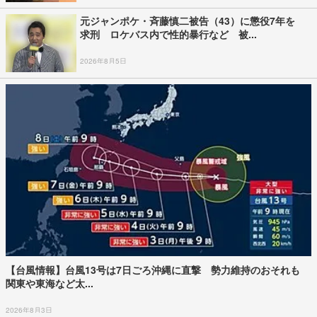
元ジャンポケ・斉藤慎二被告（43）に懲役7年を
求刑 ロケバス内で性的暴行など 被...
2026年8月5日
【台風情報】台風13号は7日ごろ沖縄に直撃 勢力維持のおそれも
関東や東海など太...
2026年8月3日