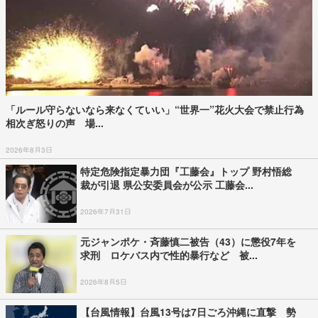
「ルール守らないなら来なくていい」“世界一”花火大会で禁止行為
相次ぎ怒りの声 場...
2026年8月3日
特定危険指定暴力団『工藤会』トップ 野村悟総
裁が引退 県公安委員会が公示 工藤会...
2026年7月31日
元ジャンポケ・斉藤慎二被告（43）に懲役7年を
求刑 ロケバス内で性的暴行など 被...
2026年8月5日
【台風情報】台風13号は7日ごろ沖縄に直撃 勢