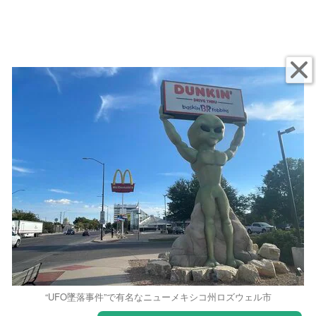
“UFO墜落事件”で有名なニューメキシコ州ロズウェル市