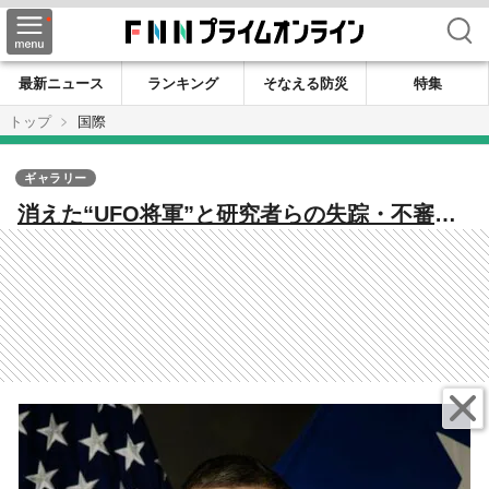
検索
最新ニュース
ランキング
そなえる防災
特集
トップ
国際
ギャラリー
消えた“UFO将軍”と研究者らの失踪・不審
死 「謀略」か「陰謀論」か？政府機密ファ
イルめぐり臆測も拡散