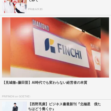
PR(森永乳業)
【見城徹×藤田晋】AI時代でも変わらない経営者の本質
PR(FINCHI on GOETHE)
【西野亮廣】ビジネス書最新刊『北極星 僕た
ちはどう働くか』