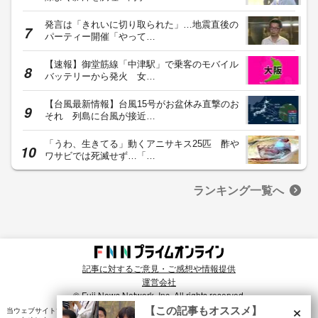
発言は「きれいに切り取られた」…地震直後の
パーティー開催「やって…
【速報】御堂筋線「中津駅」で乗客のモバイル
バッテリーから発火 女…
【台風最新情報】台風15号がお盆休み直撃のお
それ 列島に台風が接近…
「うわ、生きてる」動くアニサキス25匹 酢や
ワサビでは死滅せず…「…
ランキング一覧へ
記事に対するご意見・ご感想や情報提供
運営会社
© Fuji News Network, Inc. All rights reserved.
×
【この記事もオススメ】
当ウェブサイトでは、ユーザのニーズ・興味・関⼼に合致したコンテンツや広告配信を提供する