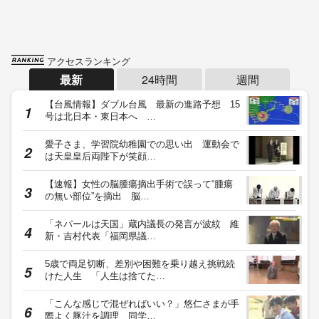
アクセスランキング
最新
24時間
週間
【台風情報】ダブル台風 最新の進路予想 15
号は北日本・東日本へ …
愛子さま、学習院幼稚園での思い出 運動会で
は天皇皇后両陛下が笑顔…
【速報】女性の脳腫瘍摘出手術で誤って“腫瘍
の無い部位”を摘出 脳…
「ネパールは天国」蔵内議長の発言が波紋 維
新・吉村代表「福岡県議…
5歳で両足切断、差別や困難を乗り越え挑戦続
けた人生 「人生は捨てた…
「こんな感じで混ぜればいい？」悠仁さまが手
際よく豚汁を調理 同学…