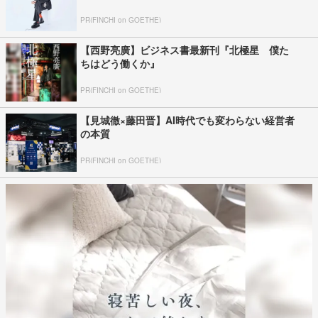
PR(FINCHI on GOETHE)
【西野亮廣】ビジネス書最新刊『北極星 僕た
ちはどう働くか』
PR(FINCHI on GOETHE)
【見城徹×藤田晋】AI時代でも変わらない経営者
の本質
PR(FINCHI on GOETHE)