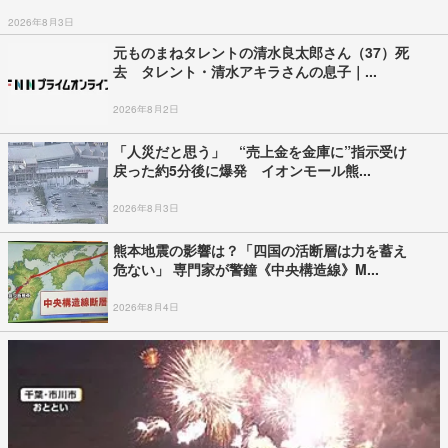
2026年8月3日
元ものまねタレントの清水良太郎さん（37）死
去 タレント・清水アキラさんの息子｜...
2026年8月2日
「人災だと思う」 “売上金を金庫に”指示受け
戻った約5分後に爆発 イオンモール熊...
2026年8月3日
熊本地震の影響は？「四国の活断層は力を蓄え
危ない」 専門家が警鐘《中央構造線》M...
2026年8月4日