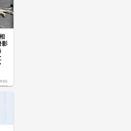
相
暑影
う
と
ク
8月3日