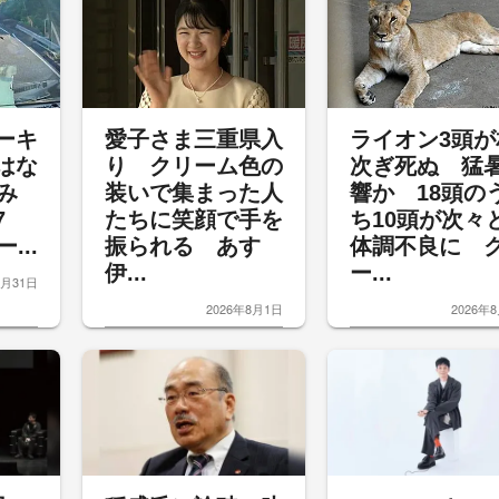
ーキ
愛子さま三重県入
ライオン3頭が
はな
り クリーム色の
次ぎ死ぬ 猛
み
装いで集まった人
響か 18頭の
度7
たちに笑顔で手を
ち10頭が次々
...
振られる あす
体調不良に 
伊...
ー...
7月31日
2026年8月1日
2026年