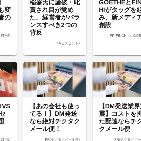
田
稲盛氏に論破・叱
GOETHEとFI
も変
責され目が覚め
HIがタッグを
者の
た。経営者がバラ
み、新メディ
ンスすべき2つの
創設
背反
OETHE)
PR(FINCHI on GO
PR(ビズヒント)
IVS
【あの会社も使っ
【DM発送業界
クセ
てる！】DM発送
震】コストを
題
なら絶対チクタク
た配達ならチ
メール便！
クメール便
OETHE)
PR(チクタクメール便)
PR(チクタクメー