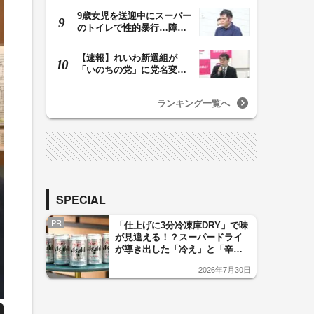
9歳女児を送迎中にスーパー
のトイレで性的暴行…障害
者施設元職員(46)…
【速報】れいわ新選組が
「いのちの党」に党名変
更 “脱・山本太郎”…
ランキング一覧へ
SPECIAL
PR
「仕上げに3分冷凍庫DRY」で味
が見違える！？スーパードライ
が導き出した「冷え」と「辛
口」のおいしい関係 青く変化
2026年7月30日
した「辛口カーブ」が飲み頃の
サイン！