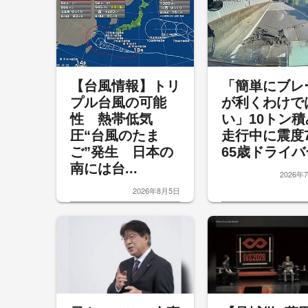
【台風情報】トリ
「簡単にブレ
プル台風の可能
が利くわけで
性 熱帯低気
い」10トン積
圧“台風のたま
走行中に震
ご”発生 日本の
65歳ドライバー
南には台...
2026年
2026年8月5日