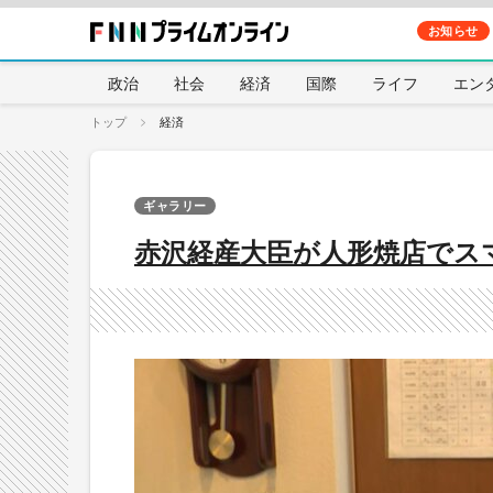
お知らせ
政治
社会
経済
国際
ライフ
エン
トップ
経済
ギャラリー
赤沢経産大臣が人形焼店でス