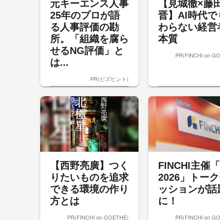
元キーエンス人事
【見城徹×藤
25年のプロが語
晋】AI時代で
る人事評価の勘
わらない経営
所。「組織を腐ら
本質
せるNG評価」と
PR(FINCHI on G
は...
PR(ビズヒント)
【西野亮廣】つく
FINCHI主催「
りたいものを追求
2026」トー
できる環境の作り
ッションが話
方とは
に！
PR(FINCHI on GOETHE)
PR(FINCHI on G