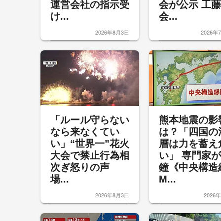
運営会社の指示受
会が公示 工藤
け...
会...
2026年8月3日
2026年
「ルール守らない
熊本地震の影
なら来なくてい
は？「四国の
い」“世界一”花火
層は力を蓄え
大会で禁止行為相
い」 専門家
次ぎ怒りの声
鐘《中央構造
場...
M...
2026年8月3日
2026