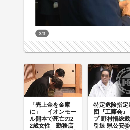
3
/3
「売上金を金庫
特定危険指定
に」 イオンモー
団『工藤会』
ル熊本で死亡の2
プ 野村悟総
2歳女性 勤務店
引退 県公安