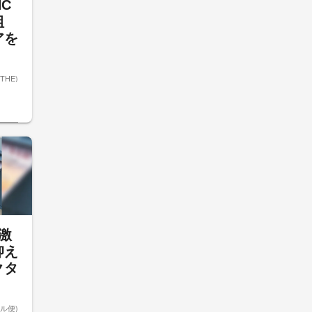
NC
組
アを
ETHE)
激
抑え
クタ
ル便)