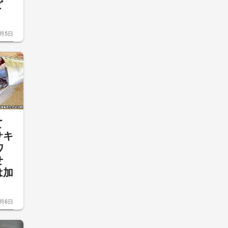
など
8月5日
て
サキ
ワ
せ
は加
8月6日