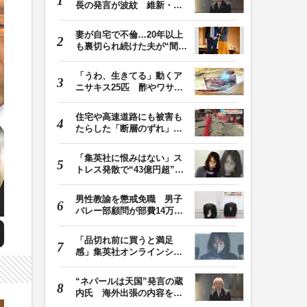
長の発言が波紋 維新・吉
村代表「福岡県議…
妻が自宅で不倫…20年以上
も裏切られ続けた夫が“間
男”に請求した慰…
「うわ、生きてる」動くア
ニサキス25匹 酢やワサビ
では死滅せず…「…
住宅や高速道路にも被害も
たらした「断層のずれ」
地表に現れた日奈…
「集英社に恨みはない」ス
トレス発散で“43億円超”の
ジャンプグッズ…
男性教諭を懲戒免職 男子
バレー部顧問が部費14万円
余を私的流用…旅…
「品切れ前に買うと満足
感」集英社オンラインショ
ップで“43億円分”…
“ネパールは天国”発言の蔵
内氏 海外出張の内容を説
明「心の豊かさ…