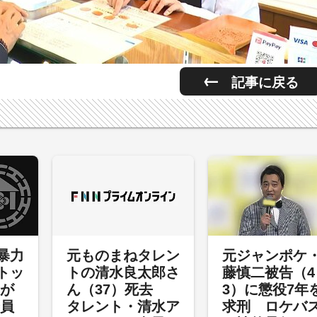
記事に戻る
暴力
元ものまねタレン
元ジャンポケ
トッ
トの清水良太郎さ
藤慎二被告（4
裁が
ん（37）死去
3）に懲役7年
委員
タレント・清水ア
求刑 ロケバ