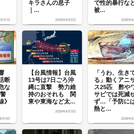
キラさんの息子
で性的暴行
｜...
被...
7月31日
2026年8月2日
2026年
響
【台風情報】台風
「うわ、生き
活断
13号は7日ごろ沖
る」動くアニ
危な
縄に直撃 勢力維
ス25匹 酢や
が警
持のおそれも 関
サビでは死滅
線》
東や東海など太...
ず…「予防に
熱と...
2026年8月3日
年8月4日
2026年