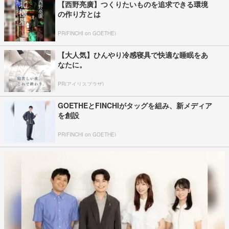
【西野亮廣】つくりたいものを追求できる環境
の作り方とは
PR(FINCHI on GOETHE)
【大人気】ひんやり冷感寝具で快適な睡眠をあ
なたに。
PR(アイリスプラザ)
GOETHEとFINCHIがタッグを組み、新メディア
を創設
PR(FINCHI on GOETHE)