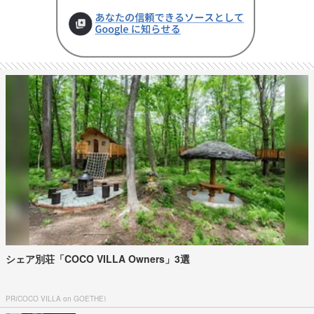
シェア別荘「COCO VILLA Owners」3選
PR(COCO VILLA on GOETHE)