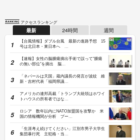
アクセスランキング
最新
24時間
週間
【台風情報】ダブル台風 最新の進路予想 15
号は北日本・東日本へ …
【速報】女性の脳腫瘍摘出手術で誤って“腫瘍
の無い部位”を摘出 脳…
「ネパールは天国」蔵内議長の発言が波紋 維
新・吉村代表「福岡県議…
アメリカの連邦高裁「トランプ大統領はホワイ
トハウスの所有者ではな…
ロシア 数年以内にNATO加盟国を攻撃か 米
国の情報機関が分析 プー…
「生涯考え続けてください」江別市男子大学生
集団暴行死 主犯格・当…