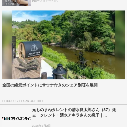
PR(アイリスプラザ)
全国の絶景ポイントにサウナ付きのシェア別荘を展開
PR(COCO VILLA on GOETHE)
元ものまねタレントの清水良太郎さん（37）死
去 タレント・清水アキラさんの息子｜...
2026年8月2日