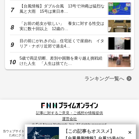
【台風情報】ダブル台風 13号で沖縄は猛烈な
風と大雨 15号は東日本…
「お前の処女が欲しい」 養女に対する性交は
実に数十回以上 12歳の…
目の前にがれきの山…住宅近くで崖崩れ イタ
リア・ナポリ近郊で過去4…
5歳で両足切断、差別や困難を乗り越え挑戦続
けた人生 「人生は捨てた…
ランキング一覧へ
記事に対するご意見・ご感想や情報提供
運営会社
© Fuji News Network, Inc. All rights reserved.
×
【この記事もオススメ】
当ウェブサイトでは、ユーザのニーズ・興味・関⼼に合致したコンテンツや広告配信を提供する
ためにクッキーを使⽤しています。詳細は、
プライバシーポリシー
をご確認ください。
【台風最新情報】台風15号がお