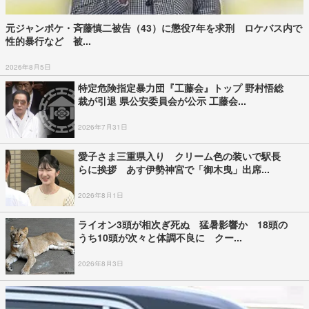
元ジャンポケ・斉藤慎二被告（43）に懲役7年を求刑 ロケバス内で
性的暴行など 被...
2026年8月5日
特定危険指定暴力団『工藤会』トップ 野村悟総
裁が引退 県公安委員会が公示 工藤会...
2026年7月31日
愛子さま三重県入り クリーム色の装いで駅長
らに挨拶 あす伊勢神宮で「御木曳」出席...
2026年8月1日
ライオン3頭が相次ぎ死ぬ 猛暑影響か 18頭の
うち10頭が次々と体調不良に クー...
2026年8月3日