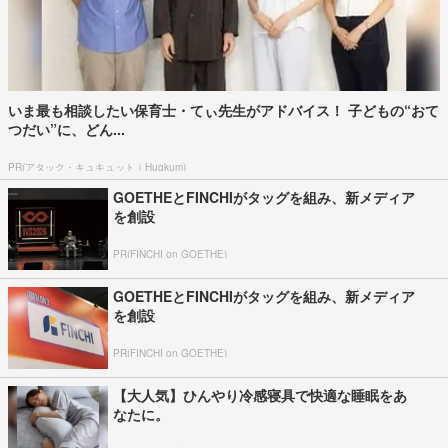
いま最も相談したい保育士・てぃ先生がアドバイス！ 子どもの“おて
つだい”に、どん...
PR(アタック・キュキュット｜Hugkum)
GOETHEとFINCHIがタッグを組み、新メディア
を創設
PR(FINCHI on GOETHE)
GOETHEとFINCHIがタッグを組み、新メディア
を創設
PR(FINCHI on GOETHE)
【大人気】ひんやり冷感寝具で快適な睡眠をあ
なたに。