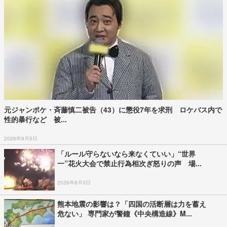
元ジャンポケ・斉藤慎二被告（43）に懲役7年を求刑 ロケバス内で
性的暴行など 被...
2026年8月5日
「ルール守らないなら来なくていい」“世界
一”花火大会で禁止行為相次ぎ怒りの声 場...
2026年8月3日
熊本地震の影響は？「四国の活断層は力を蓄え
危ない」 専門家が警鐘《中央構造線》M...