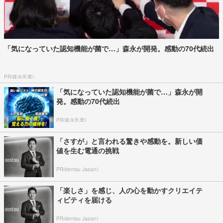
「気になっていた認知機能が菌で…」森永が開発。感動の70代続出
PR(森永乳業)
「気になっていた認知機能が菌で…」森永が開
発。感動の70代続出
PR(森永乳業)
「さすが」と言われる驚きや感動を。新しい価
値を生む電通の挑戦
PR(dentsu Japan)
「楽しさ」を感じ、人の心を動かすクリエイテ
ィビティを届ける
PR(dentsu Japan)