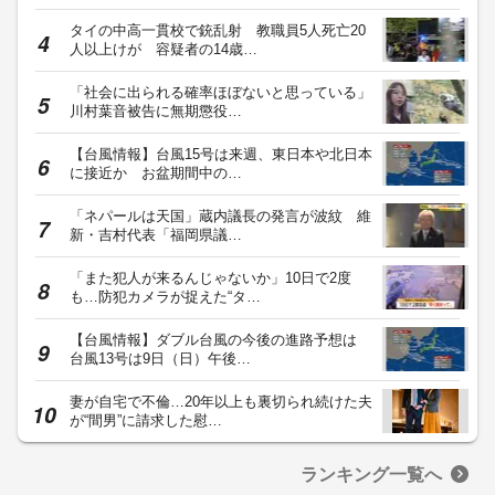
タイの中高一貫校で銃乱射 教職員5人死亡20
人以上けが 容疑者の14歳…
「社会に出られる確率ほぼないと思っている」
川村葉音被告に無期懲役…
【台風情報】台風15号は来週、東日本や北日本
に接近か お盆期間中の…
「ネパールは天国」蔵内議長の発言が波紋 維
新・吉村代表「福岡県議…
「また犯人が来るんじゃないか」10日で2度
も…防犯カメラが捉えた“タ…
【台風情報】ダブル台風の今後の進路予想は
台風13号は9日（日）午後…
妻が自宅で不倫…20年以上も裏切られ続けた夫
が“間男”に請求した慰…
ランキング一覧へ