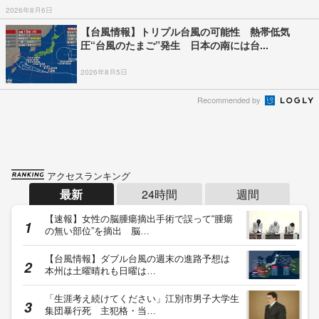
2026年8月6日
【台風情報】トリプル台風の可能性 熱帯低気
圧“台風のたまご”発生 日本の南には台...
2026年8月5日
Recommended by
アクセスランキング
最新
24時間
週間
【速報】女性の脳腫瘍摘出手術で誤って“腫瘍
の無い部位”を摘出 脳…
【台風情報】ダブル台風の週末の進路予想は
本州は土曜晴れも日曜は…
「生涯考え続けてください」江別市男子大学生
集団暴行死 主犯格・当…