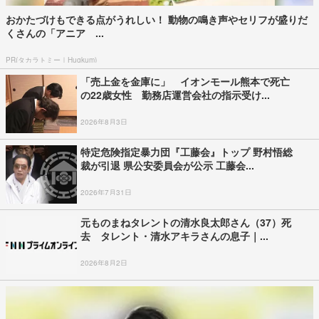
おかたづけもできる点がうれしい！ 動物の鳴き声やセリフが盛りだ
くさんの「アニア ...
PR(タカラトミー｜Hugkum)
「売上金を金庫に」 イオンモール熊本で死亡
の22歳女性 勤務店運営会社の指示受け...
2026年8月3日
特定危険指定暴力団『工藤会』トップ 野村悟総
裁が引退 県公安委員会が公示 工藤会...
2026年7月31日
元ものまねタレントの清水良太郎さん（37）死
去 タレント・清水アキラさんの息子｜...
2026年8月2日