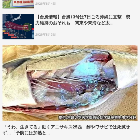
2026年8月4日
【台風情報】台風13号は7日ごろ沖縄に直撃 勢
力維持のおそれも 関東や東海など太...
2026年8月3日
「うわ、生きてる」動くアニサキス25匹 酢やワサビでは死滅せ
ず…「予防には加熱と...