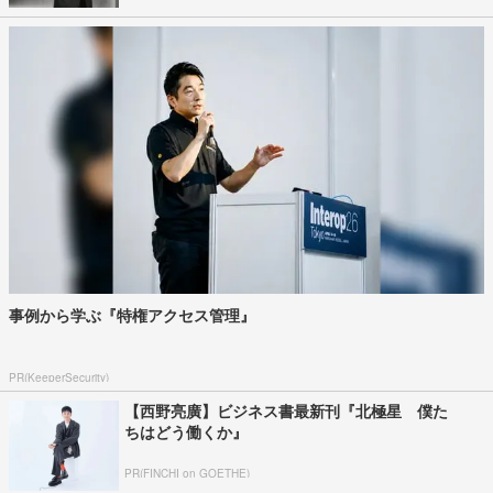
事例から学ぶ『特権アクセス管理』
PR(KeeperSecurity)
【西野亮廣】ビジネス書最新刊『北極星 僕た
ちはどう働くか』
PR(FINCHI on GOETHE)