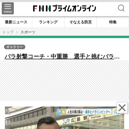
検索
最新ニュース
ランキング
そなえる防災
特集
トップ
スポーツ
ギャラリー
パラ射撃コーチ・中重勝 選手と挑むパラリ
ンピック 勝敗を分ける“内面の強さ”は「健
常者も障がい者も同じ」【広島発】