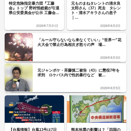
特定危険指定暴力団『工藤
元ものまねタレントの清水良
会』トップ 野村悟総裁が引退
太郎さん（37）死去 タレン
県公安委員会が公示 工藤会...
ト・清水アキラさんの息子
｜...
2026年7月31日
2026年8月2日
「ルール守らないなら来なくていい」“世界一”花
火大会で禁止行為相次ぎ怒りの声 場...
2026年8月3日
元ジャンポケ・斉藤慎二被告（43）に懲役7年を
求刑 ロケバス内で性的暴行など 被...
2026年8月5日
【台風情報】台風13号は7日
熊本地震の影響は？「四国の