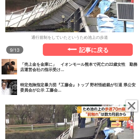
通行規制をしていたというため池上の歩道
記事に戻る
9
/13
「売上金を金庫に」 イオンモール熊本で死亡の22歳女性 勤務
店運営会社の指示受け...
特定危険指定暴力団『工藤会』トップ 野村悟総裁が引退 県公安
委員会が公示 工藤会...