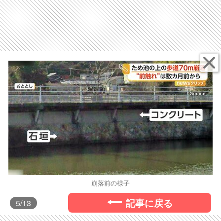
崩落前の様子
記事に戻る
5
/13