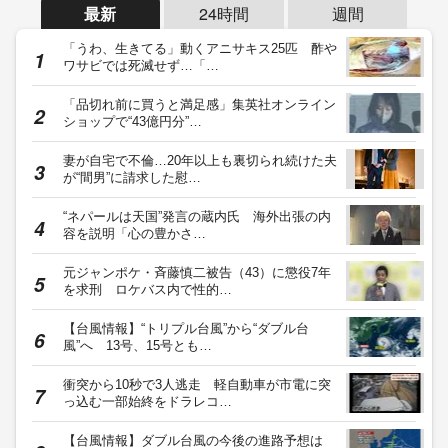
最新
24時間
週間
「うわ、生きてる」動くアニサキス25匹 酢や
ワサビでは死滅せず…「…
「品切れ前に買うと満足感」集英社オンライン
ショップで“43億円分”…
妻が自宅で不倫…20年以上も裏切られ続けた夫
が“間男”に請求した慰…
“ネパールは天国”発言の蔵内氏 海外出張の内
容を説明「心の豊かさ…
元ジャンポケ・斉藤慎二被告（43）に懲役7年
を求刑 ロケバス内で性的…
【台風情報】“トリプル台風”から“ダブル台
風”へ 13号、15号とも…
衝突から10秒で3人逃走 軽自動車が市電に突
っ込む一部始終をドラレコ…
【台風情報】ダブル台風の今後の進路予想は