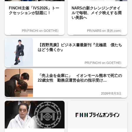
FINCHI主催「IVS2026」トー
NARSの新クレンジングオイ
クセッションが話題に！
ルで毎朝、メイク映えする潤
い美肌へ
PR(FINCHI on GOETHE)
PR(NARS on 美的.com)
【西野亮廣】ビジネス書最新刊『北極星 僕たち
はどう働くか』
PR(FINCHI on GOETHE)
「売上金を金庫に」 イオンモール熊本で死亡の
22歳女性 勤務店運営会社の指示受け...
2026年8月3日