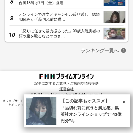
台風13号は7日（金）昼過…
オンラインで注文とキャンセル繰り返し 総額
43億円か「品切れ前に購…
「怒りに任せて暴力振るった」90歳入院患者の
顔や腹を殴るなどケガさ…
ランキング一覧へ
記事に対するご意見・ご感想や情報提供
運営会社
© Fuji News Network, Inc. All rights reserved.
×
【この記事もオススメ】
当ウェブサイトでは、ユーザのニーズ・興味・関⼼に合致したコンテンツや広告配信を提供する
ためにクッキーを使⽤しています。詳細は、
プライバシーポリシー
をご確認ください。
「品切れ前に買うと満足感」集
英社オンラインショップで“43億
円分”キ...