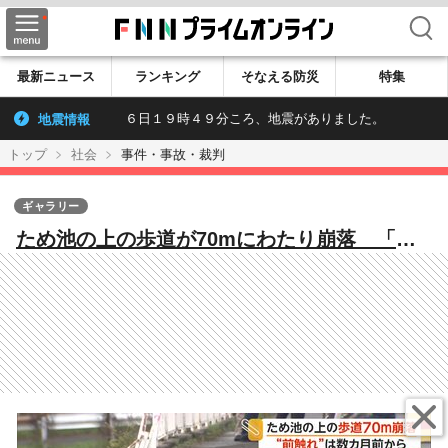
検索
最新ニュース
ランキング
そなえる防災
特集
地震情報
６日１９時４９分ころ、地震がありました。
トップ
社会
事件・事故・裁判
ギャラリー
ため池の上の歩道が70mにわたり崩落 「ひ
び割れで道路がずれていた」前触れは数カ月
前から 兵庫・加古川市