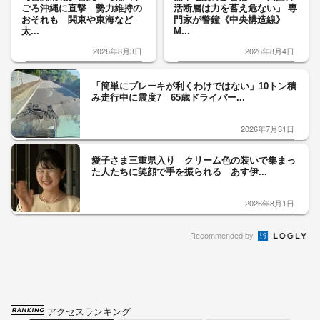
ごろ沖縄に直撃 勢力維持の
活断層は力を蓄え危ない」 専
おそれも 関東や東海など
門家が警鐘《中央構造線》
太...
M...
2026年8月3日
2026年8月4日
「簡単にブレーキが利くわけではない」10トン積
み走行中に震度7 65歳ドライバー...
2026年7月31日
愛子さま三重県入り クリーム色の装いで集まっ
た人たちに笑顔で手を振られる あす伊...
2026年8月1日
Recommended by
アクセスランキング