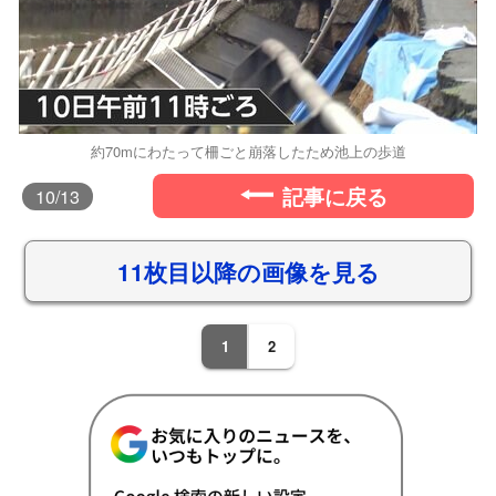
約70mにわたって柵ごと崩落したため池上の歩道
記事に戻る
10
/13
11枚目以降の画像を見る
1
2