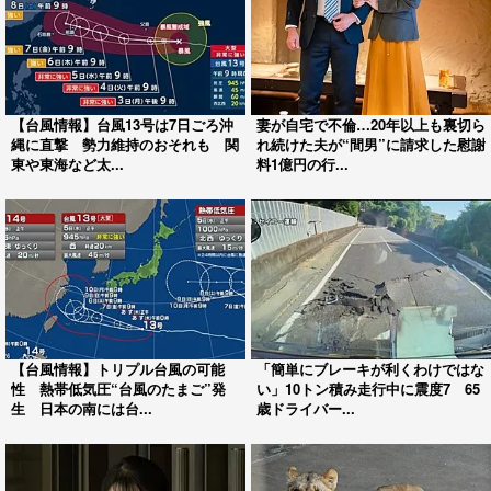
【台風情報】台風13号は7日ごろ沖
妻が自宅で不倫…20年以上も裏切ら
縄に直撃 勢力維持のおそれも 関
れ続けた夫が“間男”に請求した慰謝
東や東海など太...
料1億円の行...
【台風情報】トリプル台風の可能
「簡単にブレーキが利くわけではな
性 熱帯低気圧“台風のたまご”発
い」10トン積み走行中に震度7 65
生 日本の南には台...
歳ドライバー...