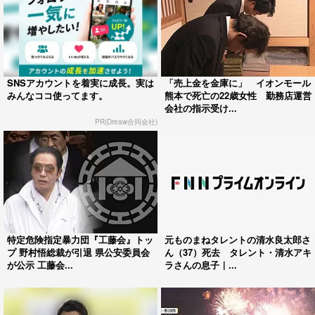
SNSアカウントを着実に成長。実は
「売上金を金庫に」 イオンモール
みんなココ使ってます。
熊本で死亡の22歳女性 勤務店運営
会社の指示受け...
PR(Dreaw合同会社)
特定危険指定暴力団『工藤会』トッ
元ものまねタレントの清水良太郎さ
プ 野村悟総裁が引退 県公安委員会
ん（37）死去 タレント・清水アキ
が公示 工藤会...
ラさんの息子｜...