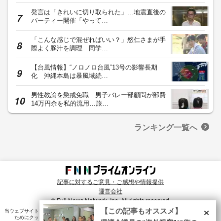
発言は「きれいに切り取られた」…地震直後の
パーティー開催「やって…
「こんな感じで混ぜればいい？」悠仁さまが手
際よく豚汁を調理 同学…
【台風情報】“ノロノロ台風”13号の影響長期
化 沖縄本島は暴風域続…
男性教諭を懲戒免職 男子バレー部顧問が部費
14万円余を私的流用…旅…
ランキング一覧へ
記事に対するご意見・ご感想や情報提供
運営会社
© Fuji News Network, Inc. All rights reserved.
×
【この記事もオススメ】
当ウェブサイトでは、ユーザのニーズ・興味・関⼼に合致したコンテンツや広告配信を提供する
ためにクッキーを使⽤しています。詳細は、
プライバシーポリシー
をご確認ください。