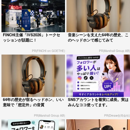
FINCHI主催「IVS2026」トークセ
音楽シーンを支えた64年の歴史、こ
ッションが話題に！
のヘッドホンで感じてみて
PR(FINCHI on GOETHE)
PR(Marshall Group AB)
64年の歴史が宿るヘッドホン、いい
SNSアカウントを着実に成長。実は
意味で「想定外」の音質
みんなココ使ってます。
PR(Marshall Group AB)
PR(Dreaw合同会社)