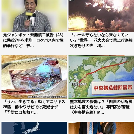
元ジャンポケ・斉藤慎二被告（43）
「ルール守らないなら来なくてい
に懲役7年を求刑 ロケバス内で性
い」“世界一”花火大会で禁止行為相
的暴行など 被...
次ぎ怒りの声 場...
「うわ、生きてる」動くアニサキス
熊本地震の影響は？「四国の活断層
25匹 酢やワサビでは死滅せず…
は力を蓄え危ない」 専門家が警鐘
「予防には加熱と...
《中央構造線》M...