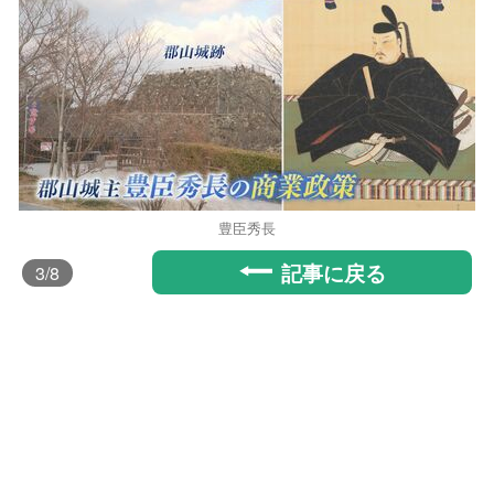
豊臣秀長
記事に戻る
3
/8