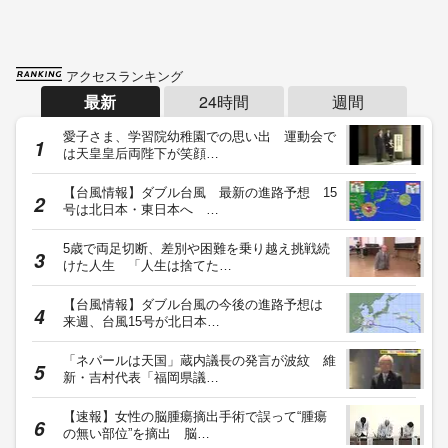
アクセスランキング
最新
24時間
週間
愛子さま、学習院幼稚園での思い出 運動会で
は天皇皇后両陛下が笑顔…
【台風情報】ダブル台風 最新の進路予想 15
号は北日本・東日本へ …
5歳で両足切断、差別や困難を乗り越え挑戦続
けた人生 「人生は捨てた…
【台風情報】ダブル台風の今後の進路予想は
来週、台風15号が北日本…
「ネパールは天国」蔵内議長の発言が波紋 維
新・吉村代表「福岡県議…
【速報】女性の脳腫瘍摘出手術で誤って“腫瘍
の無い部位”を摘出 脳…