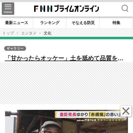
検索
最新ニュース
ランキング
そなえる防災
特集
トップ
エンタメ
文化
ギャラリー
「甘かったらオッケー」土を舐めて品質を見
極める“赤膚焼”職人 大河ドラマ『豊臣兄
弟』でも注目の奈良・大和郡山市の歴史再発
見【兵動大樹の今昔さんぽ】