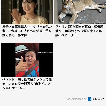
愛子さま三重県入り クリーム色の
ライオン3頭が相次ぎ死ぬ 猛暑影
装いで集まった人たちに笑顔で手を
響か 18頭のうち10頭が次々と体
振られる あす伊...
調不良に クー...
ベントレー乗り捨て猛ダッシュで逃
走…フォロワー55万人“自称インフ
ルエンサー”を...
Recommended by