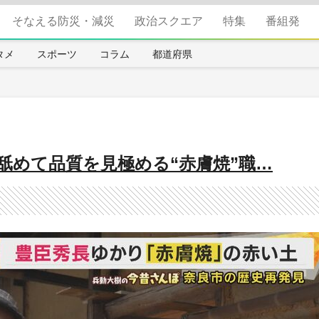
そなえる防災・減災
政治スクエア
特集
番組発
タメ
スポーツ
コラム
都道府県
舐めて品質を見極める“赤膚焼”職…