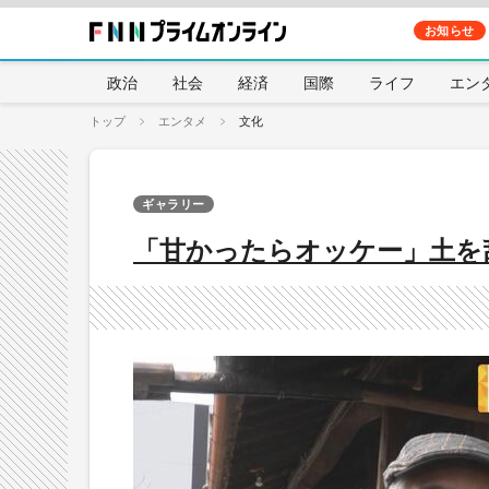
お知らせ
政治
社会
経済
国際
ライフ
エン
トップ
エンタメ
文化
ギャラリー
「甘かったらオッケー」土を