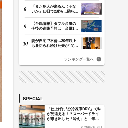
「また犯人が来るんじゃな
いか」10日で2度も…防犯カ
メラが捉えた“タ…
【台風情報】ダブル台風の
今後の進路予想は 台風13
号は9日（日）午後…
妻が自宅で不倫…20年以上
も裏切られ続けた夫が“間
男”に請求した慰…
ランキング一覧へ
SPECIAL
PR
「仕上げに3分冷凍庫DRY」で味
が見違える！？スーパードライ
が導き出した「冷え」と「辛
口」のおいしい関係 青く変化
2026年7月30日