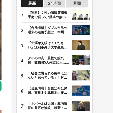
最新
24時間
週間
【速報】女性の脳腫瘍摘出
手術で誤って“腫瘍の無い部
位”を摘出 脳…
【台風情報】ダブル台風の
週末の進路予想は 本州は
土曜晴れも日曜は…
「生涯考え続けてくださ
い」江別市男子大学生集団
暴行死 主犯格・当…
タイの中高一貫校で銃乱
射 教職員5人死亡20人以上
けが 容疑者の14歳…
「社会に出られる確率ほぼ
ないと思っている」川村葉
音被告に無期懲役…
【台風情報】台風15号は来
週、東日本や北日本に接近
か お盆期間中の…
「ネパールは天国」蔵内議
長の発言が波紋 維新・吉
村代表「福岡県議…