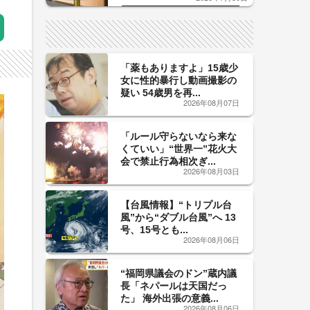
した「辛口カーブ」が飲み頃の
サイン！
「薬もありますよ」15歳少
女に性的暴行し動画撮影の
疑い 54歳男を再...
2026年08月07日
「ルール守らないなら来な
くていい」“世界一”花火大
会で禁止行為相次ぎ...
2026年08月03日
【台風情報】“トリプル台
風”から“ダブル台風”へ 13
号、15号とも...
2026年08月06日
“福岡県議会のドン”蔵内議
長「ネパールは天国だっ
た」 海外出張の意義...
2026年08月06日