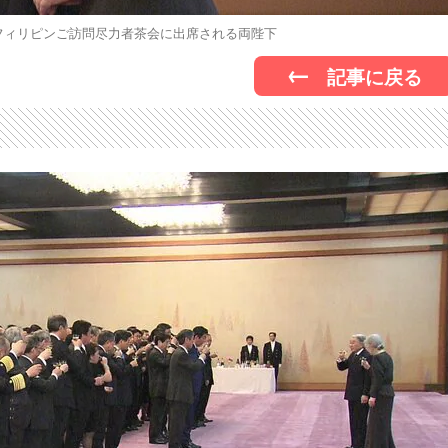
月 フィリピンご訪問尽力者茶会に出席される両陛下
記事に戻る