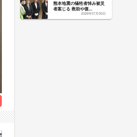
熊本地震の犠牲者悼み被災
者案じる 救助や復...
2026年07月30日