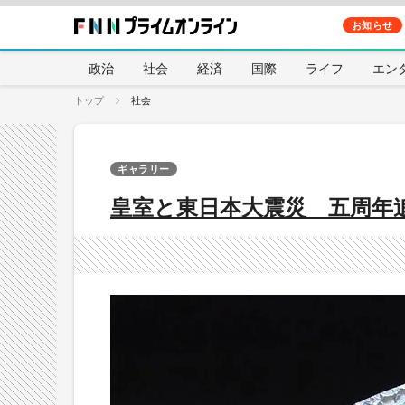
お知らせ
政治
社会
経済
国際
ライフ
エン
トップ
社会
ギャラリー
皇室と東日本大震災 五周年