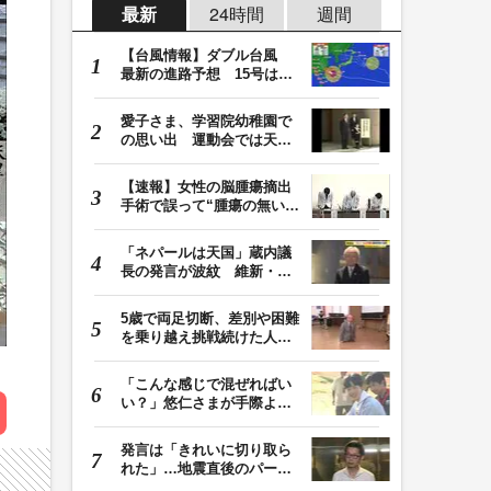
最新
24時間
週間
【台風情報】ダブル台風
最新の進路予想 15号は北
日本・東日本へ …
愛子さま、学習院幼稚園で
の思い出 運動会では天皇
皇后両陛下が笑顔…
【速報】女性の脳腫瘍摘出
手術で誤って“腫瘍の無い部
位”を摘出 脳…
「ネパールは天国」蔵内議
長の発言が波紋 維新・吉
村代表「福岡県議…
5歳で両足切断、差別や困難
を乗り越え挑戦続けた人
生 「人生は捨てた…
「こんな感じで混ぜればい
い？」悠仁さまが手際よく
豚汁を調理 同学…
発言は「きれいに切り取ら
れた」…地震直後のパーテ
ィー開催「やって…