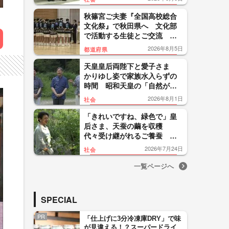
月23日放送）【「皇室ご一
家」の記憶】
秋篠宮ご夫妻『全国高校総合
文化祭』で秋田県へ 文化部
で活動する生徒とご交流
「何十回も」と驚かれる場面
2026年8月5日
都道府県
も
天皇皇后両陛下と愛子さま
かりゆし姿で家族水入らずの
時間 昭和天皇の「自然が生
きている」に思い 那須御用
2026年8月1日
社会
邸でご静養
「きれいですね、緑色で」皇
后さま、天蚕の繭を収穫
代々受け継がれるご養蚕 天
皇陛下と愛子さまも手伝われ
2026年7月24日
社会
る
一覧ページへ
SPECIAL
PR
「仕上げに3分冷凍庫DRY」で味
が見違える！？スーパードライ