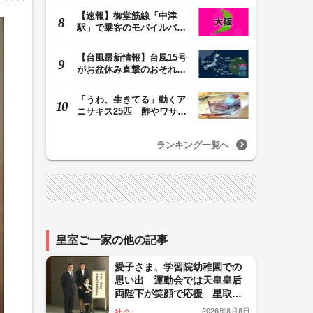
【速報】御堂筋線「中津
駅」で乗客のモバイルバッ
テリーから発火 女…
【台風最新情報】台風15号
がお盆休み直撃のおそれ
列島に台風が接近…
「うわ、生きてる」動くア
ニサキス25匹 酢やワサビ
では死滅せず…「…
ランキング一覧へ
皇室ご一家の他の記事
愛子さま、学習院幼稚園での
思い出 運動会では天皇皇后
両陛下が笑顔で応援 星取表
を手に大相撲観戦も（2008年3
2026年8月8日
社会