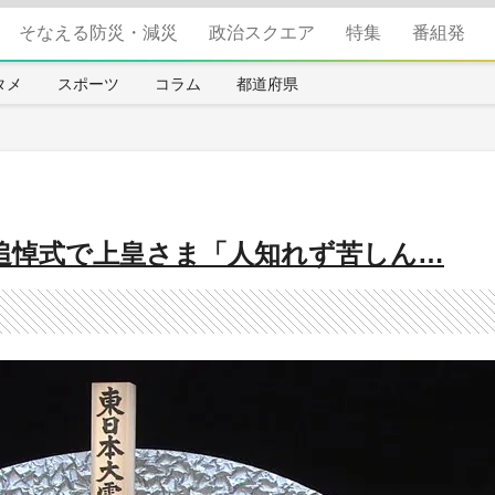
そなえる防災・減災
政治スクエア
特集
番組発
タメ
スポーツ
コラム
都道府県
追悼式で上皇さま「人知れず苦しん…