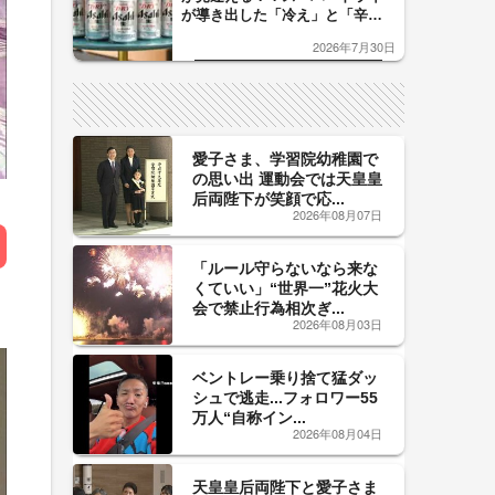
が導き出した「冷え」と「辛
口」のおいしい関係 青く変化
2026年7月30日
した「辛口カーブ」が飲み頃の
サイン！
愛子さま、学習院幼稚園で
の思い出 運動会では天皇皇
后両陛下が笑顔で応...
2026年08月07日
「ルール守らないなら来な
くていい」“世界一”花火大
会で禁止行為相次ぎ...
2026年08月03日
ベントレー乗り捨て猛ダッ
シュで逃走...フォロワー55
万人“自称イン...
2026年08月04日
天皇皇后両陛下と愛子さま