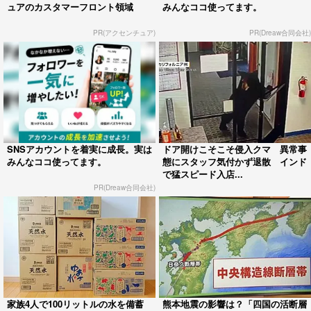
ュアのカスタマーフロント領域
みんなココ使ってます。
PR(アクセンチュア)
PR(Dreaw合同会社)
SNSアカウントを着実に成長。実は
ドア開けこそこそ侵入クマ 異常事
みんなココ使ってます。
態にスタッフ気付かず退散 インド
で猛スピード入店...
PR(Dreaw合同会社)
家族4人で100リットルの水を備蓄
熊本地震の影響は？「四国の活断層