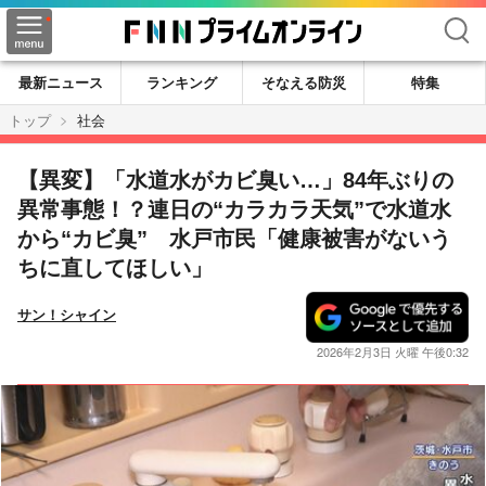
検索
最新ニュース
ランキング
そなえる防災
特集
トップ
社会
【異変】「水道水がカビ臭い…」84年ぶりの
異常事態！？連日の“カラカラ天気”で水道水
から“カビ臭” 水戸市民「健康被害がないう
ちに直してほしい」
サン！シャイン
2026年2月3日 火曜 午後0:32