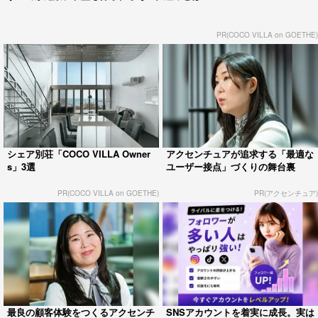
PR(COCO VILLA on GOETHE)
シェア別荘「COCO VILLA Owner
アクセンチュアが追求する「最適な
s」3選
ユーザー接点」づくりの舞台裏
PR(COCO VILLA on GOETHE)
PR(アクセンチュア)
最良の顧客体験をつくるアクセンチ
SNSアカウントを着実に成長。実は