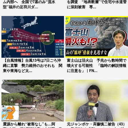
ム内部へ 全国で7基のみ“流水
を調査 “地表断層”で住宅や水道管
型”福井の足羽川ダ...
に深刻被害 専...
【台風情報】台風13号は7日ごろ沖
富士山は活火山 予兆から数時間で
縄に直撃 勢力維持のおそれも 関
噴火する可能性 「臨時の解説情報
東や東海など太...
に注意を」｜FN...
震源から離れ“被害なし”も…阿
元ジャンポケ・斉藤慎二被告（43）