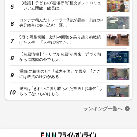
【物議】子どもの“破壊行為”相次ぎレトロミュ
ージアム閉館 館長は…
コンテナ積んだトレーラー3台が衝突 1台は中
央分離帯に突っ込む 運…
5歳で両足切断、差別や困難を乗り越え挑戦続
けた人生 「人生は捨てた…
【台風情報】“トリプル台風”が再来 近づく前
から進路図の外でも大…
重鎮に“筑後の乱” 『蔵内王国』で異変 ｢ここ
には政治の圧力がある…
発言は｢きれいに切り取られた放送｣ お車代｢も
らってないものはもら…
ランキング一覧へ