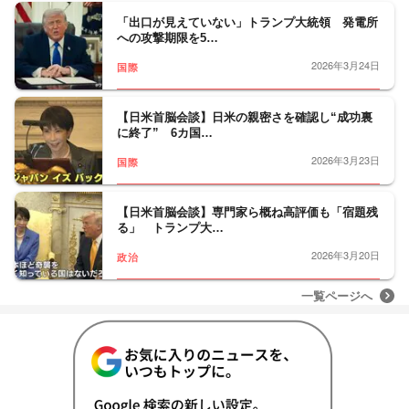
「出口が見えていない」トランプ大統領 発電所
への攻撃期限を5…
2026年3月24日
国際
【日米首脳会談】日米の親密さを確認し“成功裏
に終了” 6カ国…
2026年3月23日
国際
【日米首脳会談】専門家ら概ね高評価も「宿題残
る」 トランプ大…
2026年3月20日
政治
一覧ページへ