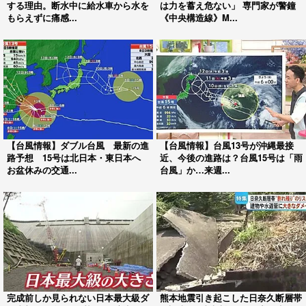
する理由。断水中に給水車から水を
は力を蓄え危ない」 専門家が警鐘
もらえずに痛感...
《中央構造線》M...
【台風情報】ダブル台風 最新の進
【台風情報】台風13号が沖縄最接
路予想 15号は北日本・東日本へ
近、今後の進路は？台風15号は「雨
お盆休みの交通...
台風」か…来週...
完成前しか見られない日本最大級ダ
熊本地震引き起こした日奈久断層帯