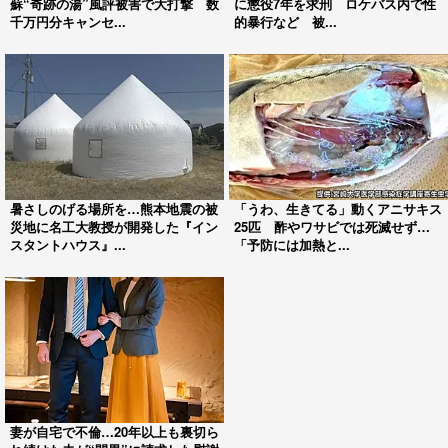
蘇“奇跡の湯”風評被害で大打撃 数
に懲役7年を求刑 ロケバス内で性
千万円分キャンセ...
的暴行など 被...
暑さしのげる場所を…熊本地震の被
「うわ、生きてる」動くアニサキス
災地に名工大教授が開発した『イン
25匹 酢やワサビでは死滅せず…
スタントハウス』...
「予防には加熱と...
妻が自宅で不倫…20年以上も裏切ら