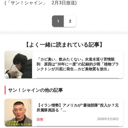
(「サン！シャイン」 2月3日放送)
1
2
【よく一緒に読まれている記事】
「カビ臭い、飲みたくない」水道水巡り苦情殺
到 原因は“30年に一度”の記録的少雨「植物プラ
ンクトンが川底に発生…カビ臭物質を放出」
サン！シャインの他の記事
【イラン情勢】アメリカが“最強部隊”投入か？元
所属隊員語る「…
2026年3月26日
国際