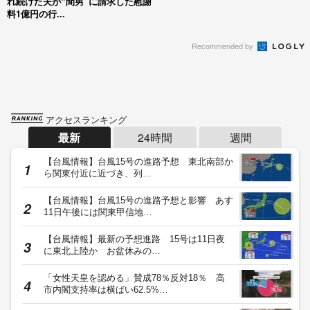
れ続けた夫が“間男”に請求した慰謝
料1億円の行...
Recommended by
アクセスランキング
最新
24時間
週間
【台風情報】台風15号の進路予想 東北南部か
ら関東付近に近づき、列…
【台風情報】台風15号の進路予想と影響 あす
11日午後には関東甲信地…
【台風情報】最新の予想進路 15号は11日夜
に東北上陸か お盆休みの…
「女性天皇を認める」賛成78％反対18％ 高
市内閣支持率は横ばい62.5%…