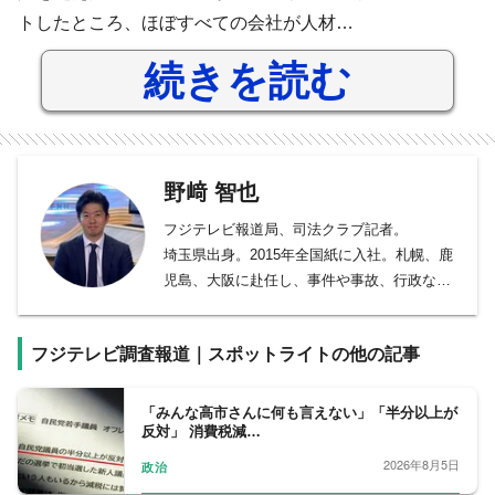
トしたところ、ほぼすべての会社が人材…
続きを読む
野﨑 智也
フジテレビ報道局、司法クラブ記者。
埼玉県出身。2015年全国紙に入社。札幌、鹿
児島、大阪に赴任し、事件や事故、行政など
を担当してきました。
在阪テレビ局への出向を経て、2025年にフジ
フジテレビ調査報道｜スポットライトの他の記事
テレビへ転職し現職。
障害者福祉やジェンダーなど、人権に関わる
問題に特に関心を持って取材をしています。
「みんな高市さんに何も言えない」「半分以上が
反対」 消費税減…
プライベートでは幼い娘の子育て中で、仕事
と家事育児の両立も課題です。
2026年8月5日
政治