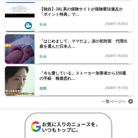
【独自】JAL系の保険サイトが保険業法違反か
「ポイント特典」で…
2026年7月30日
社会
「はじめまして、ママだよ」涙の初対面 代理出
産を選んだ日本人…
2026年7月23日
社会
「今も愛している」ストーカー加害者から150通
の手紙 報復恐れ…
2026年7月15日
国際
一覧ページへ