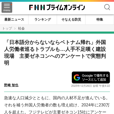
検索
最新ニュース
ランキング
そなえる防災
特集
トップ
社会
「日本語分からないならベトナム帰れ」外国
人労働者巡るトラブルも…人手不足嘆く建設
現場 主要ゼネコンへのアンケートで実態判
明
野﨑 智也
2025年12月26日 金曜 午後4:22
急速な人口減少とともに、国内の人材不足が進んでいる。
それを補う外国人労働者の数も増え続け、2024年に230万
人を超えた。フジテレビが主要ゼネコン15社にアンケー