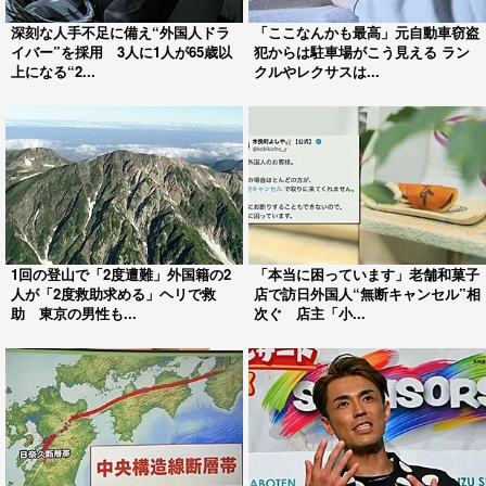
深刻な人手不足に備え“外国人ドラ
「ここなんかも最高」元自動車窃盗
イバー”を採用 3人に1人が65歳以
犯からは駐車場がこう見える ラン
上になる“2...
クルやレクサスは...
1回の登山で「2度遭難」外国籍の2
「本当に困っています」老舗和菓子
人が「2度救助求める」ヘリで救
店で訪日外国人“無断キャンセル”相
助 東京の男性も...
次ぐ 店主「小...