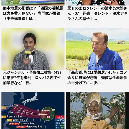
熊本地震の影響は？「四国の活断層
元ものまねタレントの清水良太郎さ
は力を蓄え危ない」 専門家が警鐘
ん（37）死去 タレント・清水アキ
《中央構造線》M...
ラさんの息子｜...
元ジャンポケ・斉藤慎二被告（43）
「高市総理には愛想尽かした」コメ
に懲役7年を求刑 ロケバス内で性
余りに農家が悲鳴 売値は生産原価
的暴行など 被...
の半分以下に…肥...