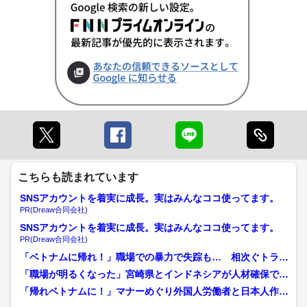
こちらも読まれています
SNSアカウントを着実に成長。実はみんなココ使ってます。
PR(Dreaw合同会社)
SNSアカウントを着実に成長。実はみんなココ使ってます。
PR(Dreaw合同会社)
「ベトナムに帰れ！」職場での暴力で失踪も… 相次ぐトラブ
ル「技能実習制度」に悪質...
「職場が明るくなった」宮崎県とインドネシアが人材確保で連
携 宗教への配慮や教育支...
「帰れベトナムに！」マナーめぐり外国人労働者と日本人作業
員のトラブル…建設現場で...