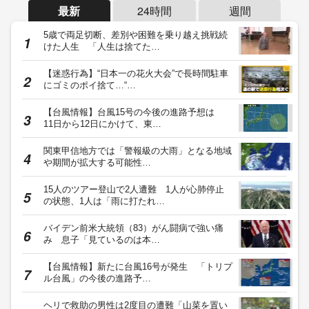
最新
24時間
週間
5歳で両足切断、差別や困難を乗り越え挑戦続
けた人生 「人生は捨てた…
【迷惑行為】“日本一の花火大会”で長時間駐車
にゴミのポイ捨て…“…
【台風情報】台風15号の今後の進路予想は
11日から12日にかけて、東…
関東甲信地方では「警報級の大雨」となる地域
や期間が拡大する可能性…
15人のツアー登山で2人遭難 1人が心肺停止
の状態、1人は「雨に打たれ…
バイデン前米大統領（83）がん闘病で強い痛
み 息子「見ているのは本…
【台風情報】新たに台風16号が発生 「トリプ
ル台風」の今後の進路予…
ヘリで救助の男性は2度目の遭難「山菜を置い