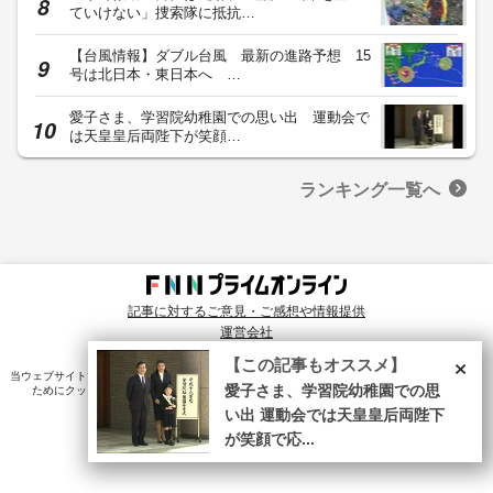
ていけない」捜索隊に抵抗…
【台風情報】ダブル台風 最新の進路予想 15
号は北日本・東日本へ …
愛子さま、学習院幼稚園での思い出 運動会で
は天皇皇后両陛下が笑顔…
ランキング一覧へ
記事に対するご意見・ご感想や情報提供
運営会社
© Fuji News Network, Inc. All rights reserved.
×
【この記事もオススメ】
当ウェブサイトでは、ユーザのニーズ・興味・関⼼に合致したコンテンツや広告配信を提供する
ためにクッキーを使⽤しています。詳細は、
プライバシーポリシー
をご確認ください。
愛子さま、学習院幼稚園での思
い出 運動会では天皇皇后両陛下
が笑顔で応...