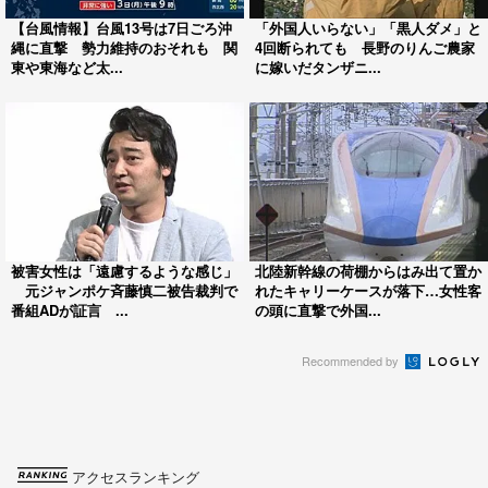
【台風情報】台風13号は7日ごろ沖
「外国人いらない」「黒人ダメ」と
縄に直撃 勢力維持のおそれも 関
4回断られても 長野のりんご農家
東や東海など太...
に嫁いだタンザニ...
被害女性は「遠慮するような感じ」
北陸新幹線の荷棚からはみ出て置か
元ジャンポケ斉藤慎二被告裁判で
れたキャリーケースが落下…女性客
番組ADが証言 ...
の頭に直撃で外国...
Recommended by
アクセスランキング