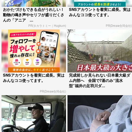
おかたづけもできる点がうれしい！
SNSアカウントを着実に成長。実は
動物の鳴き声やセリフが盛りだくさ
みんなココ使ってます。
んの「アニア ...
PR(タカラトミー｜Hugkum)
PR(Dreaw合同会社)
SNSアカウントを着実に成長。実は
完成前しか見られない日本最大級ダ
みんなココ使ってます。
ム内部へ 全国で7基のみ“流水
型”福井の足羽川ダ...
PR(Dreaw合同会社)