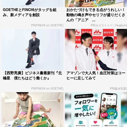
GOETHEとFINCHIがタッグを組
おかたづけもできる点がうれしい！
み、新メディアを創設
動物の鳴き声やセリフが盛りだくさ
んの「アニア ...
PR(FINCHI on GOETHE)
PR(タカラトミー｜Hugkum)
【西野亮廣】ビジネス書最新刊『北
アマゾンで大人気！血圧対策はコー
極星 僕たちはどう働くか』
ヒーに足してみて
PR(FINCHI on GOETHE)
PR(森永乳業)