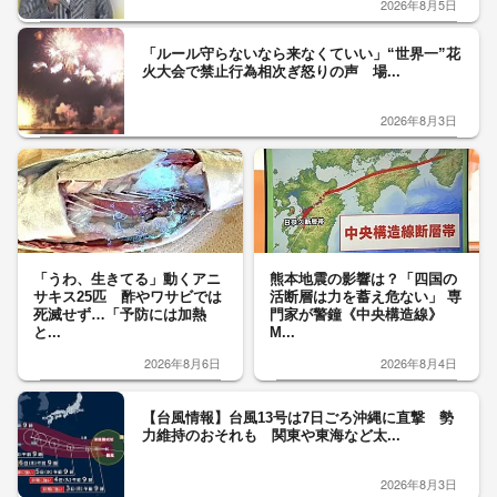
2026年8月5日
「ルール守らないなら来なくていい」“世界一”花
火大会で禁止行為相次ぎ怒りの声 場...
2026年8月3日
「うわ、生きてる」動くアニ
熊本地震の影響は？「四国の
サキス25匹 酢やワサビでは
活断層は力を蓄え危ない」 専
死滅せず…「予防には加熱
門家が警鐘《中央構造線》
と...
M...
2026年8月6日
2026年8月4日
【台風情報】台風13号は7日ごろ沖縄に直撃 勢
力維持のおそれも 関東や東海など太...
2026年8月3日