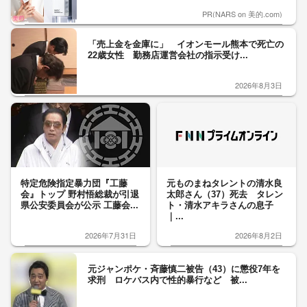
PR(NARS on 美的.com)
「売上金を金庫に」 イオンモール熊本で死亡の
22歳女性 勤務店運営会社の指示受け...
2026年8月3日
特定危険指定暴力団『工藤
元ものまねタレントの清水良
会』トップ 野村悟総裁が引退
太郎さん（37）死去 タレン
県公安委員会が公示 工藤会...
ト・清水アキラさんの息子
｜...
2026年7月31日
2026年8月2日
元ジャンポケ・斉藤慎二被告（43）に懲役7年を
求刑 ロケバス内で性的暴行など 被...