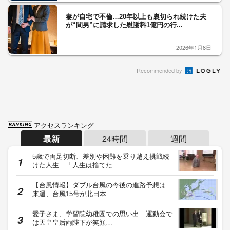
妻が自宅で不倫…20年以上も裏切られ続けた夫
が“間男”に請求した慰謝料1億円の行...
2026年1月8日
Recommended by
アクセスランキング
最新
24時間
週間
5歳で両足切断、差別や困難を乗り越え挑戦続
けた人生 「人生は捨てた…
【台風情報】ダブル台風の今後の進路予想は
来週、台風15号が北日本…
愛子さま、学習院幼稚園での思い出 運動会で
は天皇皇后両陛下が笑顔…