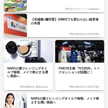
PR(タカラトミー｜Hugkum)
【見城徹×藤田晋】AI時代でも変わらない経営者
の本質
PR(FINCHI on GOETHE)
NARSの新クレンジングオイ
FINCHI主催「IVS2026」トー
ルで毎朝、メイク映えする潤
クセッションが話題に！
い美肌へ
PR(NARS on 美的.com)
PR(FINCHI on GOETHE)
NARSの新クレンジングオイルで毎朝、メイク映
えする潤い美肌へ