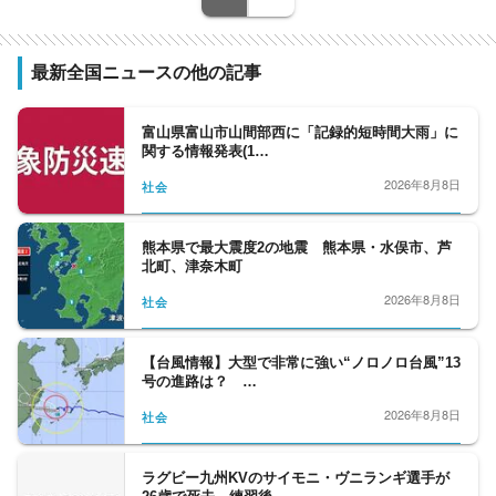
元日経新聞記者、元Yahoo!ニュース編集者、
元スポーツ紙記者など様々な専門性を持つ副
編集長・デスクを合わせ11人が所属。事件や
最新全国ニュースの他の記事
事故、政治に経済、芸能やスポーツまで、あ
らゆるニュースを取り扱うプロ集団です。
富山県富山市山間部西に「記録的短時間大雨」に
関する情報発表(1…
2026年8月8日
社会
熊本県で最大震度2の地震 熊本県・水俣市、芦
北町、津奈木町
2026年8月8日
社会
【台風情報】大型で非常に強い“ノロノロ台風”13
号の進路は？ …
2026年8月8日
社会
ラグビー九州KVのサイモニ・ヴニランギ選手が