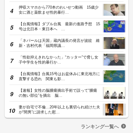
押収スマホから770本のわいせつ動画 15歳少
女に酒と薬飲ませ性的暴行…
【台風情報】ダブル台風 最新の進路予想 15
号は北日本・東日本へ …
「ネパールは天国」蔵内議長の発言が波紋 維
新・吉村代表「福岡県議…
「性欲抑えきれなかった」“カッター”で脅し女
子中学生を性的暴行か…
【台風情報】台風15号はお盆休みに東北地方に
直撃する恐れ 関東も影…
【速報】女性の脳腫瘍摘出手術で誤って“腫瘍
の無い部位”を摘出 脳…
妻が自宅で不倫…20年以上も裏切られ続けた夫
が“間男”に請求した慰…
ランキング一覧へ