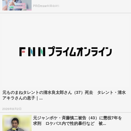
PR(Dreaw合同会社)
元ものまねタレントの清水良太郎さん（37）死去 タレント・清水
アキラさんの息子｜...
2026年8月2日
元ジャンポケ・斉藤慎二被告（43）に懲役7年を
求刑 ロケバス内で性的暴行など 被...