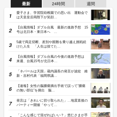
最新
24時間
週間
愛子さま、学習院幼稚園での思い出 運動会で
は天皇皇后両陛下が笑顔…
【台風情報】ダブル台風 最新の進路予想 15
号は北日本・東日本へ …
5歳で両足切断、差別や困難を乗り越え挑戦続
けた人生 「人生は捨てた…
【台風情報】ダブル台風の今後の進路予想は
来週、台風15号が北日本…
「ネパールは天国」蔵内議長の発言が波紋 維
新・吉村代表「福岡県議…
【速報】女性の脳腫瘍摘出手術で誤って“腫瘍
の無い部位”を摘出 脳…
発言は「きれいに切り取られた」…地震直後の
パーティー開催「やって…
「こんな感じで混ぜればいい？」悠仁さまが手