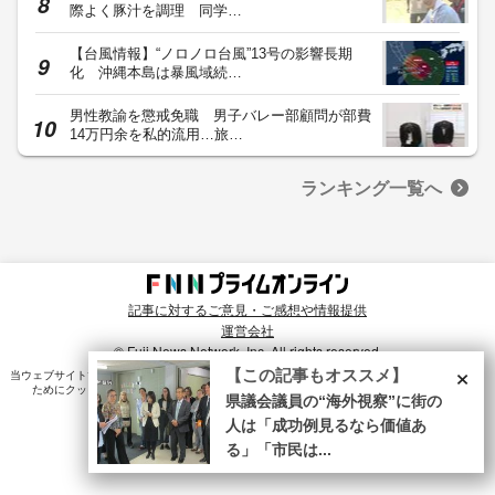
際よく豚汁を調理 同学…
【台風情報】“ノロノロ台風”13号の影響長期
化 沖縄本島は暴風域続…
男性教諭を懲戒免職 男子バレー部顧問が部費
14万円余を私的流用…旅…
ランキング一覧へ
記事に対するご意見・ご感想や情報提供
運営会社
© Fuji News Network, Inc. All rights reserved.
×
【この記事もオススメ】
当ウェブサイトでは、ユーザのニーズ・興味・関⼼に合致したコンテンツや広告配信を提供する
ためにクッキーを使⽤しています。詳細は、
プライバシーポリシー
をご確認ください。
県議会議員の“海外視察”に街の
人は「成功例見るなら価値あ
る」「市民は...