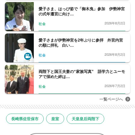
愛子さま、はっぴ姿で「御木曳」参加 伊勢神宮
の式年遷宮に向け…
2026年8月2日
社会
愛子さまが伊勢神宮を2年ぶりに参拝 外宮内宮
の順に拝礼 白い…
2026年8月2日
社会
両陛下と国王夫妻の“家族写真” 語学力とユーモ
アで深めた絆は…
2026年7月2日
社会
一覧ページへ
長崎県佐世保市
皇室
天皇皇后両陛下