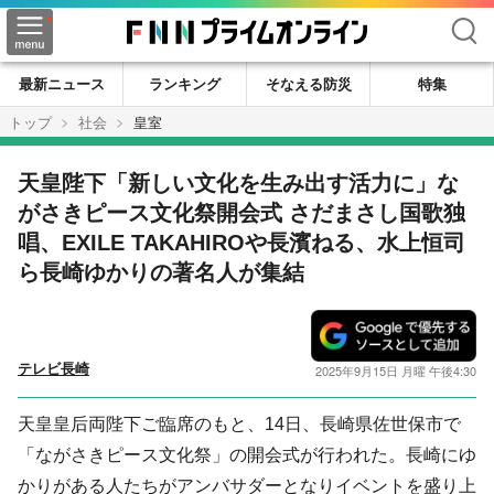
検索
最新ニュース
ランキング
そなえる防災
特集
トップ
社会
皇室
天皇陛下「新しい文化を生み出す活力に」な
がさきピース文化祭開会式 さだまさし国歌独
唱、EXILE TAKAHIROや長濱ねる、水上恒司
ら長崎ゆかりの著名人が集結
テレビ長崎
2025年9月15日 月曜 午後4:30
天皇皇后両陛下ご臨席のもと、14日、長崎県佐世保市で
「ながさきピース文化祭」の開会式が行われた。長崎にゆ
かりがある人たちがアンバサダーとなりイベントを盛り上