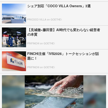
シェア別荘「COCO VILLA Owners」3選
PR(COCO VILLA on GOETHE)
【見城徹×藤田晋】AI時代でも変わらない経営者
の本質
PR(FINCHI on GOETHE)
FINCHI主催「IVS2026」トークセッションが話
題に！
PR(FINCHI on GOETHE)