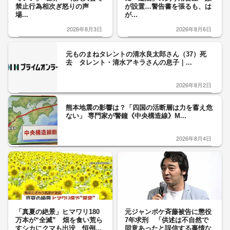
禁止行為相次ぎ怒りの声
が設置…警告書を張るも、は
場...
が...
2026年8月3日
2026年8月6日
元ものまねタレントの清水良太郎さん（37）死
去 タレント・清水アキラさんの息子｜...
2026年8月2日
熊本地震の影響は？「四国の活断層は力を蓄え危
ない」 専門家が警鐘《中央構造線》M...
2026年8月4日
「真夏の絶景」ヒマワリ180
元ジャンポケ斉藤被告に懲役
万本が“全滅” 畑を食い荒ら
7年求刑 「供述は不自然で
すシカにクマも出没 恒例...
同意あったと誤信する事情な