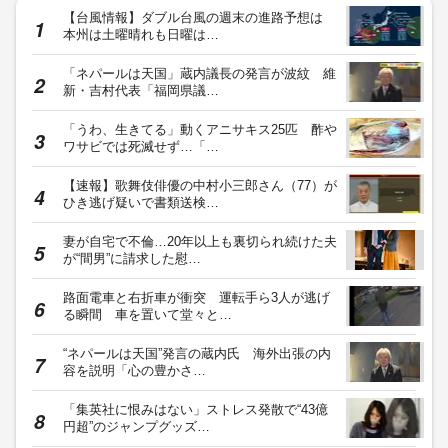
【台風情報】ダブル台風の週末の進路予想は
本州は土曜晴れも日曜は…
「ネパールは天国」蔵内議長の発言が波紋 維
新・吉村代表「福岡県議…
「うわ、生きてる」動くアニサキス25匹 酢や
ワサビでは死滅せず…「…
【速報】歌舞伎俳優の中村小三郎さん（77）が
ひき逃げ疑いで書類送検…
妻が自宅で不倫…20年以上も裏切られ続けた夫
が“間男”に請求した慰…
路面電車と右折車が衝突 運転手ら3人が逃げ
る瞬間 車を置いて堂々と…
“ネパールは天国”発言の蔵内氏 海外出張の内
容を説明「心の豊かさ…
「集英社に恨みはない」ストレス発散で“43億
円超”のジャンプグッズ…