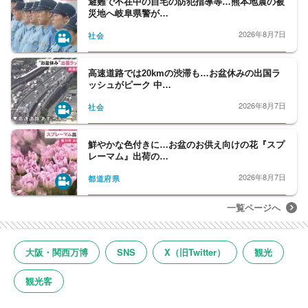
避難で不在中の自宅の防犯指導等…熊本地震の被
災地へ岐阜県警が…
2026年8月7日
社会
高速道路では20kmの渋滞も…お盆休みの出国ラ
ッシュがピーク 中…
2026年8月7日
社会
鮮やかな色付きに…お盆のお供え向けの花『スプ
レーマム』出荷の…
2026年8月7日
都道府県
一覧ページへ
大阪・関西万博
SNS
X（旧Twitter）
観光
観光客