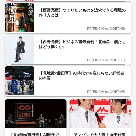
【西野亮廣】つくりたいものを追求できる環境の
作り方とは
PR(FINCHI on GOETHE)
【西野亮廣】ビジネス書最新刊『北極星 僕たち
はどう働くか』
PR(FINCHI on GOETHE)
【見城徹×藤田晋】AI時代でも変わらない経営者
の本質
PR(FINCHI on GOETHE)
【見城徹×藤田晋】AI時代で
アマゾンで大人気！血圧対策