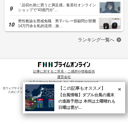
「品切れ前に買うと満足感」集英社オンライン
ショップで“43億円分”…
男性教諭を懲戒免職 男子バレー部顧問が部費
14万円余を私的流用…旅…
ランキング一覧へ
記事に対するご意見・ご感想や情報提供
運営会社
© Fuji News Network, Inc. All rights reserved.
×
【この記事もオススメ】
当ウェブサイトでは、ユーザのニーズ・興味・関⼼に合致したコンテンツや広告配信を提供する
ためにクッキーを使⽤しています。詳細は、
プライバシーポリシー
をご確認ください。
【台風情報】ダブル台風の週末
の進路予想は 本州は土曜晴れも
日曜は雲が...