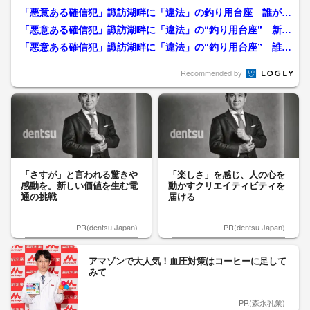
「悪意ある確信犯」諏訪湖畔に「違法」の釣り用台座 誰が設
置…警告書を張るも、はが...
「悪意ある確信犯」諏訪湖畔に「違法」の“釣り用台座” 新た
に「35個」見つかる ...
「悪意ある確信犯」諏訪湖畔に「違法」の“釣り用台座” 誰が
設置…警告書を貼るが、...
Recommended by
「さすが」と言われる驚きや
「楽しさ」を感じ、人の心を
感動を。新しい価値を生む電
動かすクリエイティビティを
通の挑戦
届ける
PR(dentsu Japan)
PR(dentsu Japan)
アマゾンで大人気！血圧対策はコーヒーに足して
みて
PR(森永乳業)