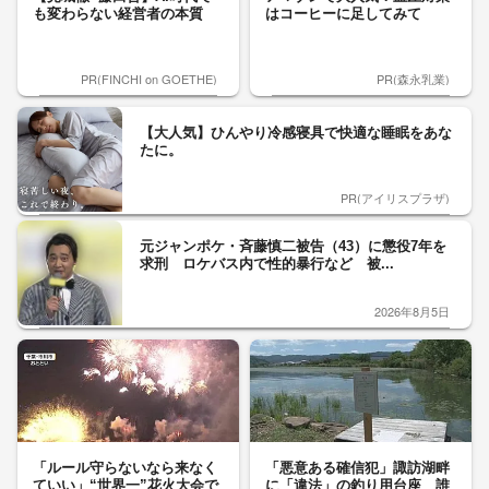
も変わらない経営者の本質
はコーヒーに足してみて
PR(FINCHI on GOETHE)
PR(森永乳業)
【大人気】ひんやり冷感寝具で快適な睡眠をあな
たに。
PR(アイリスプラザ)
元ジャンポケ・斉藤慎二被告（43）に懲役7年を
求刑 ロケバス内で性的暴行など 被...
2026年8月5日
「ルール守らないなら来なく
「悪意ある確信犯」諏訪湖畔
ていい」“世界一”花火大会で
に「違法」の釣り用台座 誰