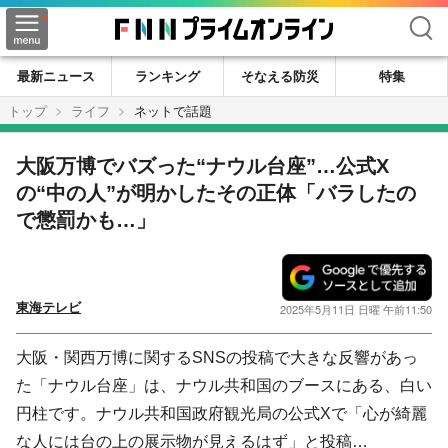
検索
最新ニュース
ランキング
そなえる防災
特集
トップ
ライフ
ネットで話題
大阪万博でバズった“ナウル台座”…公式X
の“中の人”が明かしたその正体「バラしたの
で懲罰かも…」
東海テレビ
2025年5月11日 日曜 午前11:50
大阪・関西万博に関するSNSの投稿で大きな反響があっ
た「ナウル台座」は、ナウル共和国のブースにある、白い
円柱です。ナウル共和国政府観光局の公式Xで「心が綺麗
な人には台の上の展示物が見えるはず」と投稿…