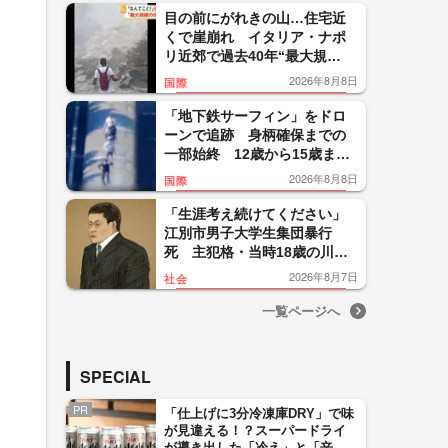
目の前にがれきの山…住宅近
くで崖崩れ イタリア・ナポ
リ近郊で過去40年“最大規
模”地震 26人負傷300人避難
2026年8月8日
国際
「地下鉄サーフィン」をドロ
ーンで追跡 身柄確保までの
一部始終 12歳から15歳まで
の少年5人を逮捕 ニューヨー
2026年8月8日
国際
ク
「生涯考え続けてください」
江別市男子大学生集団暴行
死 主犯格・当時18歳の川口
侑斗被告に無期懲役の判決
2026年8月7日
社会
「理不尽以外の何ものでもな
い」
一覧ページへ
SPECIAL
PR
「仕上げに3分冷凍庫DRY」で味
が見違える！？スーパードライ
が導き出した「冷え」と「辛