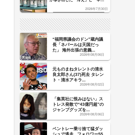
口」のおいしい関係 青く変化
2026年7月30日
した「辛口カーブ」が飲み頃の
サイン！
“福岡県議会のドン”蔵内議
長「ネパールは天国だっ
た」 海外出張の意義...
2026年08月06日
元ものまねタレントの清水
良太郎さん(37)死去 タレン
ト・清水アキラ...
2026年08月02日
「集英社に恨みはない」ス
トレス発散で“43億円超”の
ジャンプグッズを...
2026年08月06日
ベントレー乗り捨て猛ダッ
シュで逃走...フォロワー55