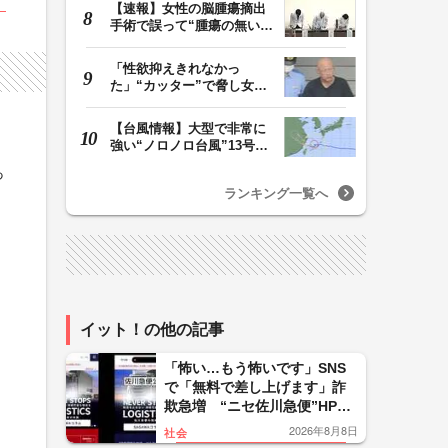
【速報】女性の脳腫瘍摘出
手術で誤って“腫瘍の無い部
位”を摘出 脳…
「性欲抑えきれなかっ
た」“カッター”で脅し女子
中学生を性的暴行か…
【台風情報】大型で非常に
強い“ノロノロ台風”13号の
進路は？ 沖縄…
っ
ランキング一覧へ
イット！の他の記事
「怖い…もう怖いです」SNS
で「無料で差し上げます」詐
欺急増 “ニセ佐川急便”HPに
誘導、個人情報要求 佐川急
2026年8月8日
社会
便「断じて許されない」怒り