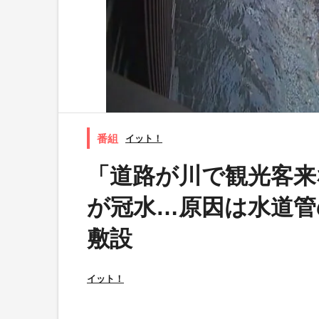
イット！
「道路が川で観光客来
が冠水…原因は水道管
敷設
イット！