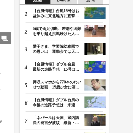
【台風情報】台風15号はお
盆休みに東北地方に直撃す
る恐れ 関東も影…
5歳で両足切断、差別や困難
を乗り越え挑戦続けた人
生 「人生は捨てた…
愛子さま、学習院幼稚園で
の思い出 運動会では天皇
皇后両陛下が笑顔…
【台風情報】ダブル台風
最新の進路予想 15号は北
路
日本・東日本へ …
押収スマホから770本のわい
に
せつ動画 15歳少女に酒と
薬飲ませ性的暴行…
【台風情報】ダブル台風の
今後の進路予想は 来週、
台風15号が北日本…
「ネパールは天国」蔵内議
9
長の発言が波紋 維新・吉
村代表「福岡県議…