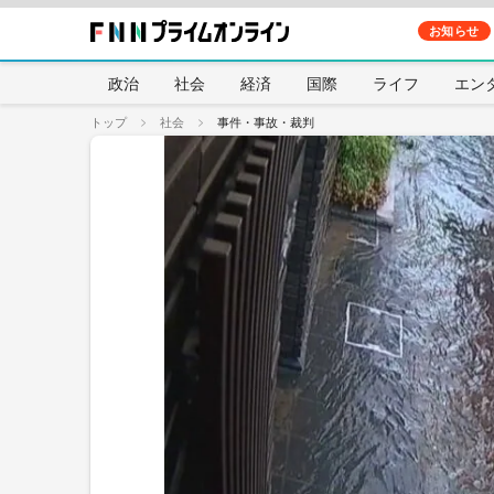
お知らせ
政治
社会
経済
国際
ライフ
エン
トップ
社会
事件・事故・裁判