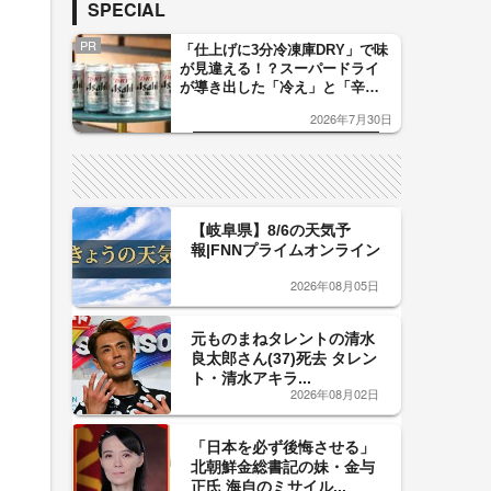
SPECIAL
PR
「仕上げに3分冷凍庫DRY」で味
が見違える！？スーパードライ
が導き出した「冷え」と「辛
口」のおいしい関係 青く変化
2026年7月30日
した「辛口カーブ」が飲み頃の
サイン！
【岐阜県】8/6の天気予
報|FNNプライムオンライン
2026年08月05日
元ものまねタレントの清水
良太郎さん(37)死去 タレン
ト・清水アキラ...
2026年08月02日
「日本を必ず後悔させる」
北朝鮮金総書記の妹・金与
正氏 海自のミサイル...