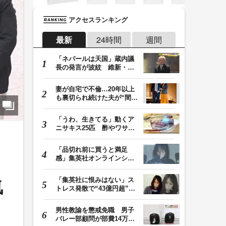
アクセスランキング
最新
24時間
週間
「ネパールは天国」蔵内議
長の発言が波紋 維新・吉
村代表「福岡県議…
妻が自宅で不倫…20年以上
も裏切られ続けた夫が“間
男”に請求した慰…
「うわ、生きてる」動くア
ニサキス25匹 酢やワサビ
では死滅せず…「…
「品切れ前に買うと満足
感」集英社オンラインショ
ップで“43億円分”…
「集英社に恨みはない」ス
気
トレス発散で“43億円超”の
ジャンプグッズ…
男性教諭を懲戒免職 男子
バレー部顧問が部費14万円