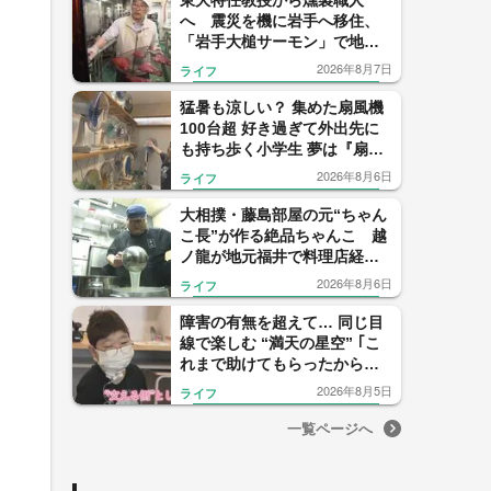
東大特任教授から燻製職人
へ 震災を機に岩手へ移住、
「岩手大槌サーモン」で地域
再生に挑む
2026年8月7日
ライフ
猛暑も涼しい？ 集めた扇風機
100台超 好き過ぎて外出先に
も持ち歩く小学生 夢は『扇風
機の開発者』【福岡発】
2026年8月6日
ライフ
大相撲・藤島部屋の元“ちゃん
こ長”が作る絶品ちゃんこ 越
ノ龍が地元福井で料理店経営
者として“序の口”スタート
2026年8月6日
ライフ
障害の有無を超えて… 同じ目
線で楽しむ “満天の星空” ｢こ
れまで助けてもらったから今
度は…｣ 障害者が障害を“支え
2026年8月5日
ライフ
る側”に 【福岡発】
一覧ページへ