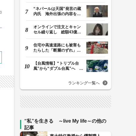
余を私的流用…旅…
“ネパールは天国”発言の蔵
0
内氏 海外出張の内容を説
明「心の豊かさ…
オンラインで注文とキャン
セル繰り返し 総額43億円
か「品切れ前に購…
住宅や高速道路にも被害も
たらした「断層のずれ」
地表に現れた日奈…
【台風情報】“トリプル台
風”から“ダブル台風”へ 13
号、15号とも…
ランキング一覧へ
イ
“私”を生きる ～live My life～の他の
記事