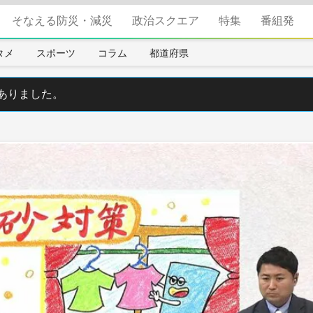
そなえる防災・減災
政治スクエア
特集
番組発
タメ
スポーツ
コラム
都道府県
ありました。