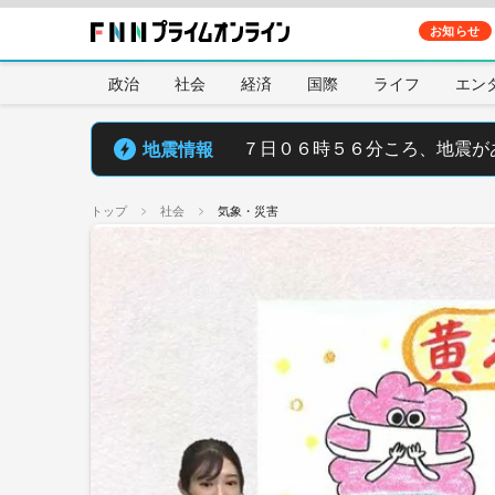
お知らせ
政治
社会
経済
国際
ライフ
エン
地震情報
７日０６時５６分ころ、地震が
トップ
社会
気象・災害