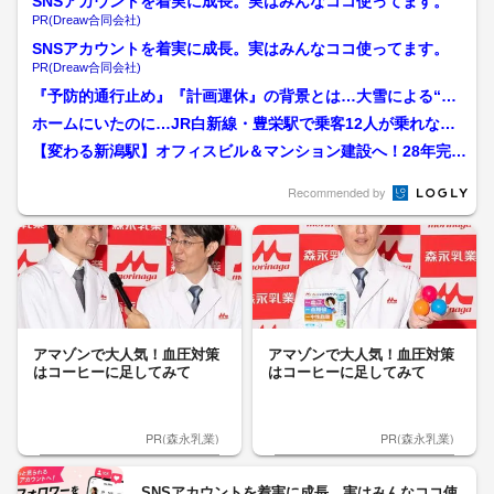
SNSアカウントを着実に成長。実はみんなココ使ってます。
PR(Dreaw合同会社)
SNSアカウントを着実に成長。実はみんなココ使ってます。
PR(Dreaw合同会社)
『予防的通行止め』『計画運休』の背景とは…大雪による“交
通の乱れ”何が起きた？過...
ホームにいたのに…JR白新線・豊栄駅で乗客12人が乗れない
まま列車が発進 運転士...
【変わる新潟駅】オフィスビル＆マンション建設へ！28年完成
予定 新たなにぎわい創...
Recommended by
アマゾンで大人気！血圧対策
アマゾンで大人気！血圧対策
はコーヒーに足してみて
はコーヒーに足してみて
PR(森永乳業)
PR(森永乳業)
SNSアカウントを着実に成長。実はみんなココ使