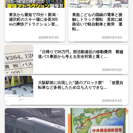
東京から最短で70分！新潟・
東急こどもの国線の電車と接
湯沢町のスキー場に全長305
触しトラック横転 直前に線
mの爽快アトラクション登...
路沿いで軽自動車と衝突 運
転...
2026年8月3日
2026年8月4日
「日帰りで26万円」部活動遠征の移動費用 磐越
道バス事故から考える安全対策と重く...
2026年8月2日
大阪駅前に出現した“謎のブロック群” 「放置自
転車など多発したため立ち入りできな...
2026年8月4日