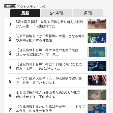
アクセスランキング
最新
24時間
週間
5歳で両足切断、差別や困難を乗り越え挑戦続
けた人生 「人生は捨てた…
関東甲信地方では「警報級の大雨」となる地域
や期間が拡大する可能性…
【台風情報】台風15号の今後の進路予想は
11日から12日にかけて、東…
【台風情報】台風15号は11日頃に東北などに
接近・上陸へ 9日は秋田・…
バイデン前米大統領（83）がん闘病で強い痛
み 息子「見ているのは本…
土石流で橋が流され登山者ら約390人が孤立
仮の橋ができ、下山始まる…
【台風情報】新たに台風16号が発生 「トリプ
ル台風」の今後の進路予…