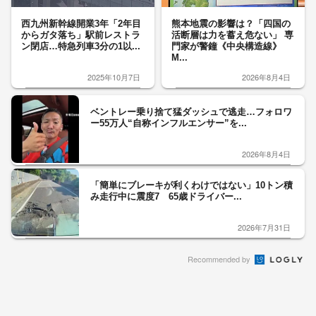
西九州新幹線開業3年「2年目
熊本地震の影響は？「四国の
からガタ落ち」駅前レストラ
活断層は力を蓄え危ない」 専
ン閉店…特急列車3分の1以...
門家が警鐘《中央構造線》
M...
2025年10月7日
2026年8月4日
ベントレー乗り捨て猛ダッシュで逃走…フォロワ
ー55万人“自称インフルエンサー”を...
2026年8月4日
「簡単にブレーキが利くわけではない」10トン積
み走行中に震度7 65歳ドライバー...
2026年7月31日
Recommended by