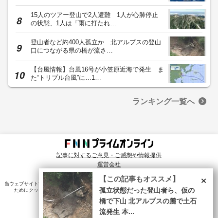
15人のツアー登山で2人遭難 1人が心肺停止
の状態、1人は「雨に打たれ…
登山者など約400人孤立か 北アルプスの登山
口につながる県の橋が流さ…
【台風情報】台風16号が小笠原近海で発生 ま
た“トリプル台風”に…1…
ランキング一覧へ
記事に対するご意見・ご感想や情報提供
運営会社
© Fuji News Network, Inc. All rights reserved.
×
【この記事もオススメ】
当ウェブサイトでは、ユーザのニーズ・興味・関⼼に合致したコンテンツや広告配信を提供する
孤立状態だった登山者ら、仮の
ためにクッキーを使⽤しています。詳細は、
プライバシーポリシー
をご確認ください。
橋で下山 北アルプスの麓で土石
流発生 本...