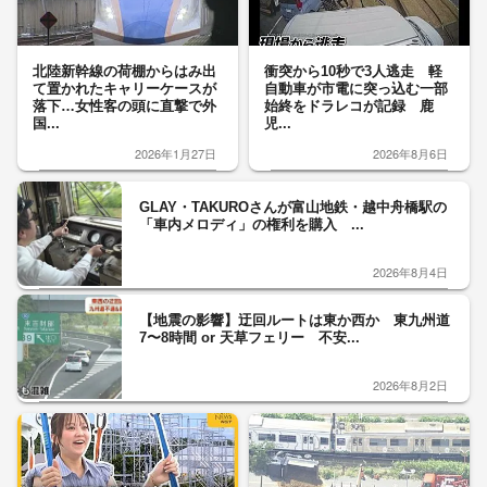
北陸新幹線の荷棚からはみ出
衝突から10秒で3人逃走 軽
て置かれたキャリーケースが
自動車が市電に突っ込む一部
落下…女性客の頭に直撃で外
始終をドラレコが記録 鹿
国...
児...
2026年1月27日
2026年8月6日
GLAY・TAKUROさんが富山地鉄・越中舟橋駅の
「車内メロディ」の権利を購入 ...
2026年8月4日
【地震の影響】迂回ルートは東か西か 東九州道
7〜8時間 or 天草フェリー 不安...
2026年8月2日