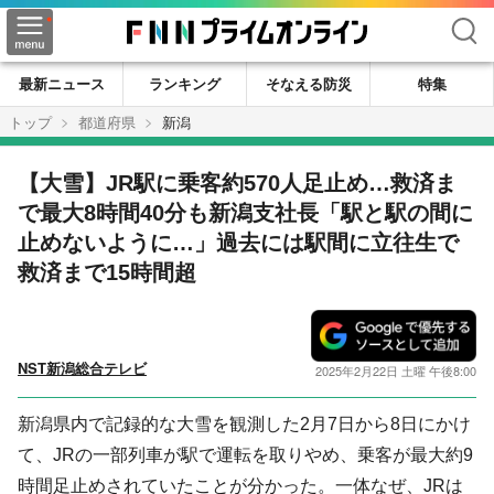
検索
最新ニュース
ランキング
そなえる防災
特集
トップ
都道府県
新潟
【大雪】JR駅に乗客約570人足止め…救済ま
で最大8時間40分も新潟支社長「駅と駅の間に
止めないように…」過去には駅間に立往生で
救済まで15時間超
NST新潟総合テレビ
2025年2月22日 土曜 午後8:00
新潟県内で記録的な大雪を観測した2月7日から8日にかけ
て、JRの一部列車が駅で運転を取りやめ、乗客が最大約9
時間足止めされていたことが分かった。一体なぜ、JRは