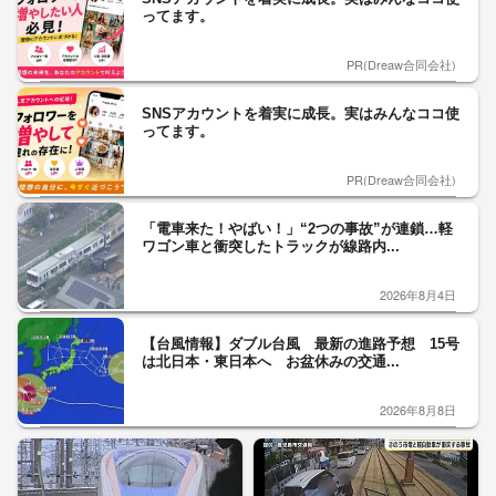
ってます。
PR(Dreaw合同会社)
SNSアカウントを着実に成長。実はみんなココ使
ってます。
PR(Dreaw合同会社)
「電車来た！やばい！」“2つの事故”が連鎖…軽
ワゴン車と衝突したトラックが線路内...
2026年8月4日
【台風情報】ダブル台風 最新の進路予想 15号
は北日本・東日本へ お盆休みの交通...
2026年8月8日