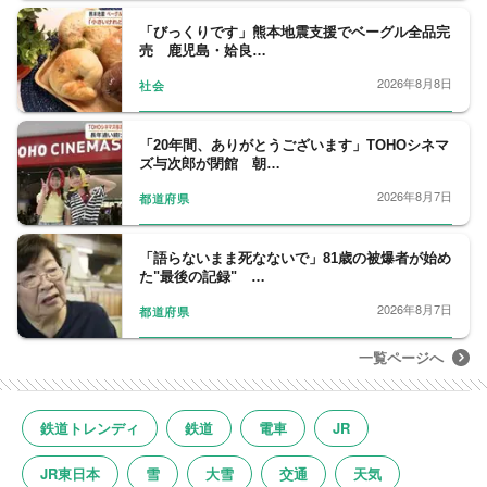
「びっくりです」熊本地震支援でベーグル全品完
売 鹿児島・姶良…
2026年8月8日
社会
「20年間、ありがとうございます」TOHOシネマ
ズ与次郎が閉館 朝…
2026年8月7日
都道府県
「語らないまま死なないで」81歳の被爆者が始め
た"最後の記録" …
2026年8月7日
都道府県
一覧ページへ
鉄道トレンディ
鉄道
電車
JR
JR東日本
雪
大雪
交通
天気