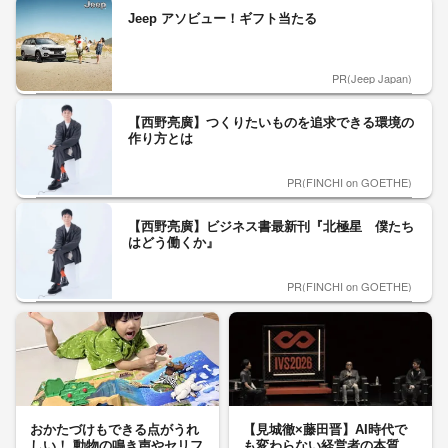
Jeep アソビュー！ギフト当たる
PR(Jeep Japan)
【西野亮廣】つくりたいものを追求できる環境の
作り方とは
PR(FINCHI on GOETHE)
【西野亮廣】ビジネス書最新刊『北極星 僕たち
はどう働くか』
PR(FINCHI on GOETHE)
おかたづけもできる点がうれ
【見城徹×藤田晋】AI時代で
しい！ 動物の鳴き声やセリフ
も変わらない経営者の本質