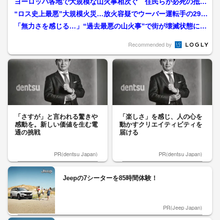
ヨーロッパ各地で大規模な山火事相次ぐ 住民らが必死の抵抗
も“熱波”で土地が乾燥 ...
“ロス史上最悪”大規模火災…放火容疑でウーバー運転手の29歳
男を逮捕 火をつけ自...
「無力さを感じる…」“過去最悪の山火事”で街が壊滅状態に
「電気止まって」住民バ...
Recommended by
「さすが」と言われる驚きや
「楽しさ」を感じ、人の心を
感動を。新しい価値を生む電
動かすクリエイティビティを
通の挑戦
届ける
PR(dentsu Japan)
PR(dentsu Japan)
Jeepの7シーターを85時間体験！
PR(Jeep Japan)