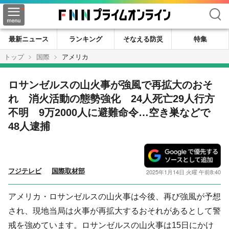
検索
最新ニュース
ランキング
そなえる防災
特集
トップ
国際
アメリカ
ロサンゼルスの山火事が強風で再拡大のおそ
れ 消火活動の態勢強化 24人死亡29人行方
不明 9万2000人に避難命令…空き巣などで
48人逮捕
フジテレビ
国際取材部
2025年1月14日 火曜 午前8:40
アメリカ・ロサンゼルスの山火事は今後、再び強風が予想
され、現地当局は火事が再拡大するおそれがあるとして警
戒を強めています。ロサンゼルスの山火事は15日にかけ