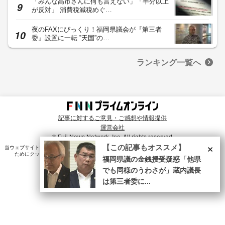
「みんな高市さんに何も言えない」「半分以上
が反対」 消費税減税めぐ…
夜のFAXにびっくり！福岡県議会が『第三者
委』設置に一転 ‟天国”の…
ランキング一覧へ
記事に対するご意見・ご感想や情報提供
運営会社
© Fuji News Network, Inc. All rights reserved.
×
【この記事もオススメ】
当ウェブサイトでは、ユーザのニーズ・興味・関⼼に合致したコンテンツや広告配信を提供する
ためにクッキーを使⽤しています。詳細は、
プライバシーポリシー
をご確認ください。
福岡県議の金銭授受疑惑「他県
でも同様のうわさが」蔵内議長
は第三者委に...