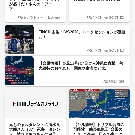
が盛りだくさんの「アニ
ア ...
PR(タカラトミー｜Hugkum)
PR(FINCHI on GOETHE)
FINCHI主催「IVS2026」トークセッションが話題
に！
PR(FINCHI on GOETHE)
【台風情報】台風13号は7日ごろ沖縄に直撃 勢
力維持のおそれも 関東や東海など太...
2026年8月3日
元ものまねタレントの清水良
【台風情報】トリプル台風の
太郎さん（37）死去 タレン
可能性 熱帯低気圧“台風の
ト・清水アキラさんの息子
たまご”発生 日本の南には