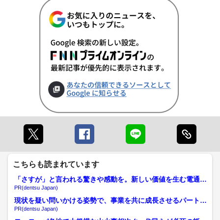
こちらも読まれています
「さすが」と言われる驚きや感動を。新しい価値を生む電通の
挑戦
PR(dentsu Japan)
現状を疑い問いかける姿勢で、事業を共に成長させるパートナ
ーへ
PR(dentsu Japan)