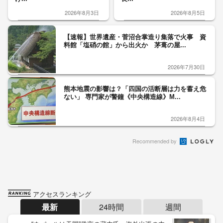
2026年8月3日
2026年8月5日
【速報】世界遺産・菅沼合掌造り集落で火事 資
料館「塩硝の館」から出火か 茅葺の屋...
2026年7月30日
熊本地震の影響は？「四国の活断層は力を蓄え危
ない」 専門家が警鐘《中央構造線》M...
2026年8月4日
Recommended by
アクセスランキング
最新
24時間
週間