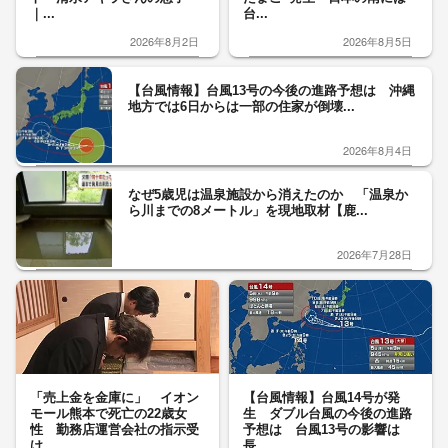
｜...
台...
2026年8月2日
2026年8月5日
【台風情報】台風13号の今後の進路予想は 沖縄
地方では6日からは一部の住家が倒壊...
2026年8月4日
なぜ5歳児は温泉施設から消えたのか 「温泉か
ら川までの8メートル」を現地取材【鹿...
2026年7月28日
「売上金を金庫に」 イオン
【台風情報】台風14号が発
モール熊本で死亡の22歳女
生 ダブル台風の今後の進路
性 勤務店運営会社の指示受
予想は 台風13号の影響は
け...
長...