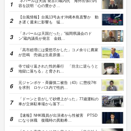
“ネパールは天国”発言の蔵内氏 海外出張の内
容を説明「心の豊かさ…
【台風情報】台風13号あす沖縄本島直撃か 動
き遅く週末に影響も 猛…
「ネパールは天国だった」“福岡県議会のド
ン”蔵内議長が発言 金銭…
「高市総理には愛想尽かした」コメ余りに農家
が悲鳴 売値は生産原価…
寺で繰り返された性的暴行 「坊主に逆らうと
地獄に落ちる」と脅され…
元ジャンポケ・斉藤慎二被告（43）に懲役7年
を求刑 ロケバス内で性的…
「ドーンと音がして砂煙上がった」77歳運転の
車が立体駐車場から落下…
【速報】NHK職員が出演者から性被害 PTSD
になり休職 復職時の異動希…