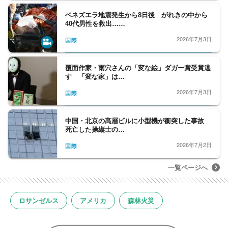
ベネズエラ地震発生から8日後 がれきの中から
40代男性を救出……
2026年7月3日
国際
覆面作家・雨穴さんの「変な絵」ダガー賞受賞逃
す 「変な家」は…
2026年7月3日
国際
中国・北京の高層ビルに小型機が衝突した事故
死亡した操縦士の…
2026年7月2日
国際
一覧ページへ
ロサンゼルス
アメリカ
森林火災