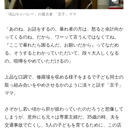
「塙山キャバレー」の最古参 「京子」ママ
「あのね、お話をするの。暴れ者の方は、怒ると余計向か
ってくるのね。だから、ワーッて言うんではなくてね。
『ここで暴れたら困るんだ。お願いだから』ってなだめ
る。そうするとわかっていただいて、段々大人しくなる
の。喧嘩をやめていただけるの」
上品な口調で、修羅場を収める様子をまるで子ども同士の
取っ組み合いをやめさせるかのように淡々と話す「京子」
ママ。
さぞかし若い頃から肝が据わっていたのだろうと想像して
しまうが、意外にも元々は専業主婦だ。35歳の時、夫を
交通事故で亡くし、5人の子どもを育てるために、この店