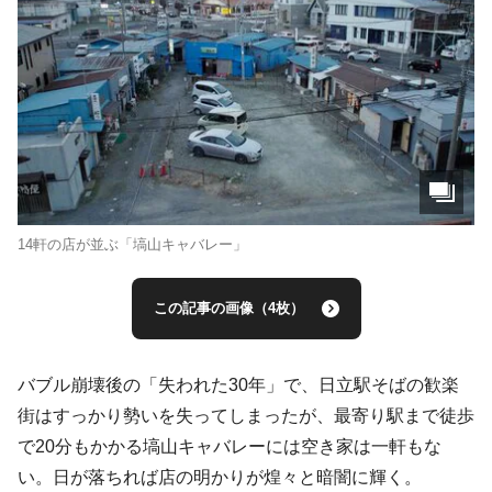
14軒の店が並ぶ「塙山キャバレー」
この記事の画像（4枚）
バブル崩壊後の「失われた30年」で、日立駅そばの歓楽
街はすっかり勢いを失ってしまったが、最寄り駅まで徒歩
で20分もかかる塙山キャバレーには空き家は一軒もな
い。日が落ちれば店の明かりが煌々と暗闇に輝く。