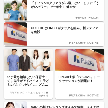
「イソジン®クリアうがい薬」といっしょに「う
がいパワー」で一年中！ 健やか
PR(iNova｜Hugkum)
GOETHEとFINCHIがタッグを組み、新メディア
を創設
PR(FINCHI on GOETHE)
いま最も相談したい保育士・
FINCHI主催「IVS2026」トー
てぃ先生がアドバイス！ 子ど
クセッションが話題に！
もの“おてつだい”に、どん...
PR(アタック・キュキュット｜H
ugkum)
PR(FINCHI on GOETHE)
NARSの新クレンジングオイルで毎朝、メイク映