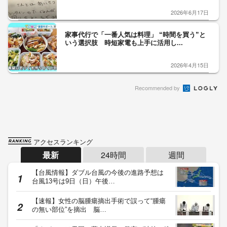
2026年6月17日
家事代行で「一番人気は料理」 “時間を買う”と
いう選択肢 時短家電も上手に活用し...
2026年4月15日
Recommended by
アクセスランキング
最新
24時間
週間
【台風情報】ダブル台風の今後の進路予想は
台風13号は9日（日）午後…
【速報】女性の脳腫瘍摘出手術で誤って“腫瘍
の無い部位”を摘出 脳…