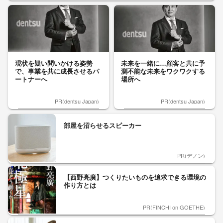
現状を疑い問いかける姿勢
未来を一緒に…顧客と共に予
で、事業を共に成長させるパ
測不能な未来をワクワクする
ートナーへ
場所へ
PR(dentsu Japan)
PR(dentsu Japan)
部屋を沼らせるスピーカー
PR(デノン)
【西野亮廣】つくりたいものを追求できる環境の
作り方とは
PR(FINCHI on GOETHE)