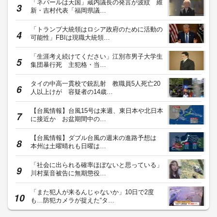
「ネパールは天国」蔵内議長の発言が波紋 維
新・吉村代表「福岡県議…
「トランプ大統領はロシア政府のために活動の
可能性」FBIは現職大統領…
「生涯考え続けてください」江別市男子大学生
集団暴行死 主犯格・当…
タイの中高一貫校で銃乱射 教職員5人死亡20
人以上けが 容疑者の14歳…
【台風情報】台風15号は来週、東日本や北日本
に接近か お盆期間中の…
【台風情報】ダブル台風の週末の進路予想は
本州は土曜晴れも日曜は…
「社会に出られる確率ほぼないと思っている」
川村葉音被告に無期懲役…
「また犯人が来るんじゃないか」10日で2度
も…防犯カメラが捉えた“タ…