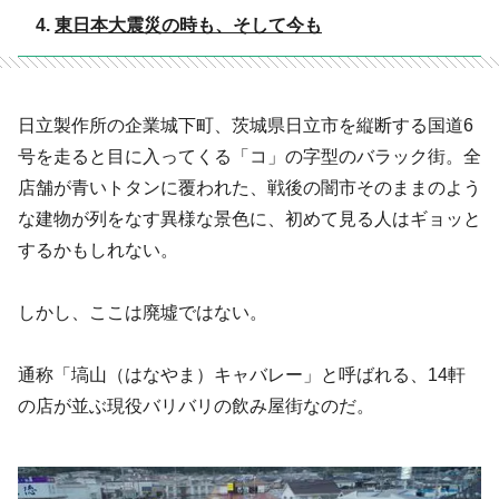
東日本大震災の時も、そして今も
日立製作所の企業城下町、茨城県日立市を縦断する国道6
号を走ると目に入ってくる「コ」の字型のバラック街。全
店舗が青いトタンに覆われた、戦後の闇市そのままのよう
な建物が列をなす異様な景色に、初めて見る人はギョッと
するかもしれない。
しかし、ここは廃墟ではない。
通称「塙山（はなやま）キャバレー」と呼ばれる、14軒
の店が並ぶ現役バリバリの飲み屋街なのだ。