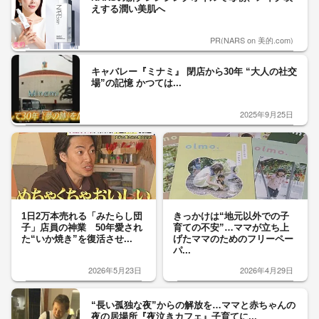
えする潤い美肌へ
PR(NARS on 美的.com)
キャバレー『ミナミ』 閉店から30年 “大人の社交
場”の記憶 かつては...
2025年9月25日
1日2万本売れる「みたらし団
きっかけは“地元以外での子
子」店員の神業 50年愛され
育ての不安”…ママが立ち上
た“いか焼き”を復活させ...
げたママのためのフリーペー
パ...
2026年5月23日
2026年4月29日
“長い孤独な夜”からの解放を…ママと赤ちゃんの
夜の居場所『夜泣きカフェ』子育てに...