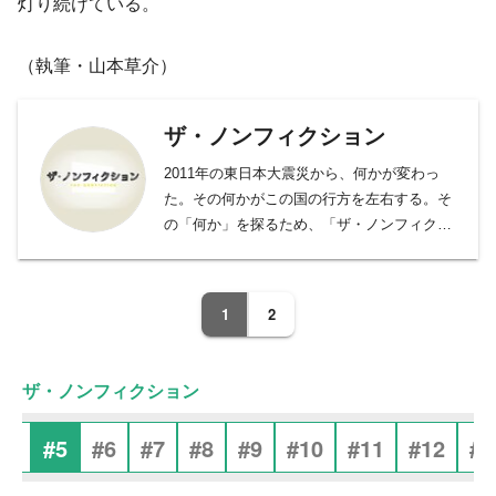
灯り続けている。
（執筆・山本草介）
ザ・ノンフィクション
2011年の東日本大震災から、何かが変わっ
た。その何かがこの国の行方を左右する。そ
の「何か」を探るため、「ザ・ノンフィクシ
ョン」はミクロの視点からアプローチしま
す。普通の人々から著名人まで、その人間関
係や生き方に焦点をあて、人の心と社会を描
1
2
き続けていきます。
ザ・ノンフィクション
#4
#5
#6
#7
#8
#9
#10
#11
#12
#1