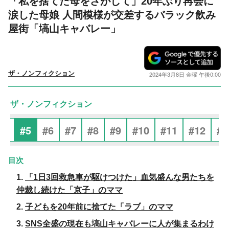
「私を捨てた母をさがして」20年ぶり再会に
涙した母娘 人間模様が交差するバラック飲み
屋街「塙山キャバレー」
ザ・ノンフィクション
2024年3月8日 金曜 午後0:00
ザ・ノンフィクション
#4
#5
#6
#7
#8
#9
#10
#11
#12
#1
「1日3回救急車が駆けつけた」血気盛んな男たちを
仲裁し続けた「京子」のママ
子どもを20年前に捨てた「ラブ」のママ
SNS全盛の現在も塙山キャバレーに人が集まるわけ