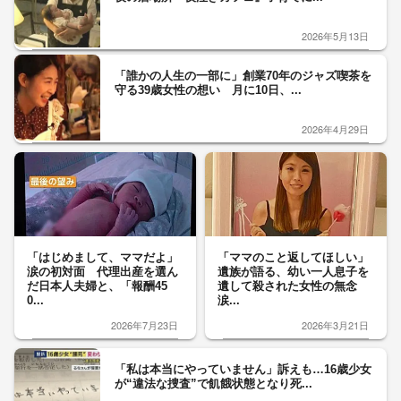
2026年5月13日
「誰かの人生の一部に」創業70年のジャズ喫茶を
守る39歳女性の想い 月に10日、...
2026年4月29日
「はじめまして、ママだよ」
「ママのこと返してほしい」
涙の初対面 代理出産を選ん
遺族が語る、幼い一人息子を
だ日本人夫婦と、「報酬45
遺して殺された女性の無念
0...
涙...
2026年7月23日
2026年3月21日
「私は本当にやっていません」訴えも…16歳少女
が“違法な捜査”で飢餓状態となり死...