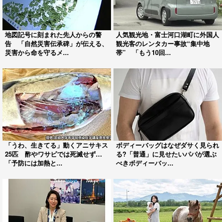
地図記号に刻まれた先人からの警
人気観光地・富士河口湖町に外国人
告 「自然災害伝承碑」が伝える、
観光客のレンタカー事故“集中地
災害から命を守るメ...
帯” 「もう10回...
「うわ、生きてる」動くアニサキス
ボディーバッグはなぜダサく見られ
25匹 酢やワサビでは死滅せず…
る?「普通」に見せたいパパが選ぶ
「予防には加熱と...
べきボディーバッ...