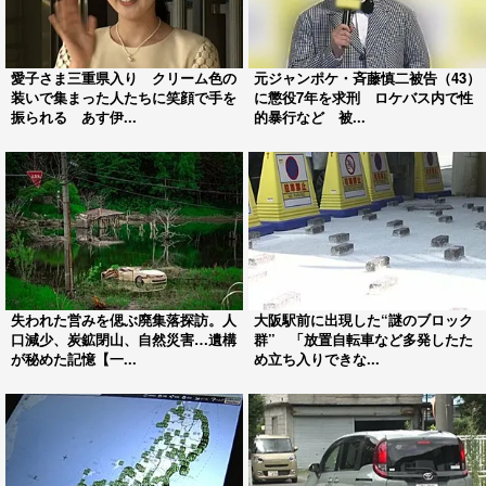
愛子さま三重県入り クリーム色の
元ジャンポケ・斉藤慎二被告（43）
装いで集まった人たちに笑顔で手を
に懲役7年を求刑 ロケバス内で性
振られる あす伊...
的暴行など 被...
失われた営みを偲ぶ廃集落探訪。人
大阪駅前に出現した“謎のブロック
口減少、炭鉱閉山、自然災害…遺構
群” 「放置自転車など多発したた
が秘めた記憶【一...
め立ち入りできな...