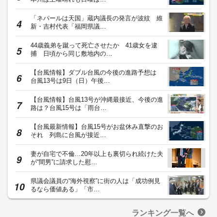
「ネパールは天国」蔵内議長の発言が波紋 維
新・吉村代表「福岡県議…
44歳義弟を蹴って死亡させたか 41歳女を逮
捕 日頃から同じ敷地内の…
【台風情報】ダブル台風の今後の進路予想は
台風13号は9日（日）午後…
【台風情報】台風13号が沖縄最接近、今後の進
路は？台風15号は「雨台…
【台風最新情報】台風15号がお盆休み直撃のお
それ 列島に台風が接近…
妻が自宅で不倫…20年以上も裏切られ続けた夫
が“間男”に請求した慰…
県議会議員の“海外視察”に街の人は「成功例見
るなら価値ある」「市…
ランキング一覧へ