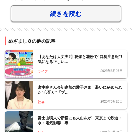
続きを読む
めざまし８の他の記事
【あなたは大丈夫?】乾燥と花粉で“口臭注意報”!
気になる正しい…
2025年3月27日
ライフ
宮中晩さん会初参加の愛子さま 装いに秘められ
た“心配り”「プ…
2025年3月26日
社会
富士山噴火で新宿にも火山灰が…東京まで鉄道・
水・電気影響 専…
2025年3月25日