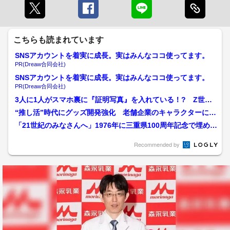
こちらも読まれています
SNSアカウントを着実に成長。実はみんなココ使ってます。
PR(Dreaw合同会社)
SNSアカウントを着実に成長。実はみんなココ使ってます。
PR(Dreaw合同会社)
3人に1人がスマホ裏に『証明写真』を入れている！? Z世代
に流行の&quot;エ...
“推し活”時代にグッズ開発強化 老舗企業のキャラクターに脚
光再び 利益は二の次で...
「21世紀のみなさんへ」1976年に三重県100周年記念で埋めら
れたタイムカプセ...
Recommended by