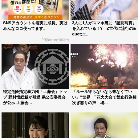
SNSアカウントを着実に成長。実は
3人に1人がスマホ裏に『証明写真』
みんなココ使ってます。
を入れている！? Z世代に流行の&
quot;エ...
PR(Dreaw合同会社)
特定危険指定暴力団『工藤会』トッ
「ルール守らないなら来なくてい
プ 野村悟総裁が引退 県公安委員会
い」“世界一”花火大会で禁止行為相
が公示 工藤会...
次ぎ怒りの声 場...