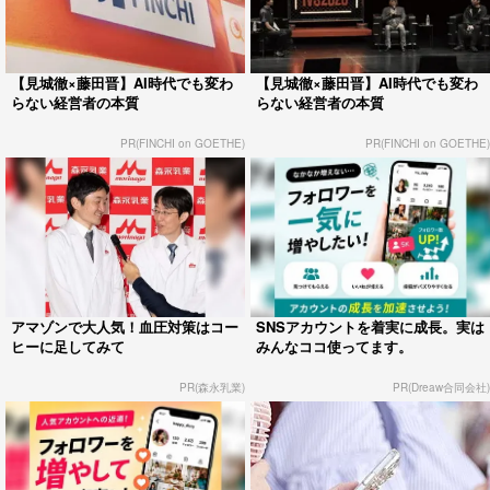
【見城徹×藤田晋】AI時代でも変わ
【見城徹×藤田晋】AI時代でも変わ
らない経営者の本質
らない経営者の本質
PR(FINCHI on GOETHE)
PR(FINCHI on GOETHE)
アマゾンで大人気！血圧対策はコー
SNSアカウントを着実に成長。実は
ヒーに足してみて
みんなココ使ってます。
PR(森永乳業)
PR(Dreaw合同会社)