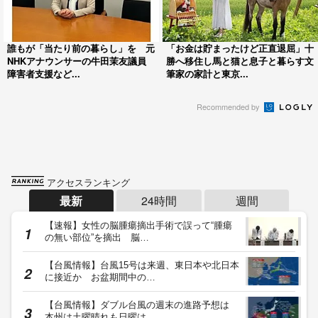
誰もが「当たり前の暮らし」を 元
「お金は貯まったけど正直退屈」十
NHKアナウンサーの牛田茉友議員
勝へ移住し馬と猫と息子と暮らす文
障害者支援など...
筆家の家計と東京...
Recommended by
アクセスランキング
最新
24時間
週間
【速報】女性の脳腫瘍摘出手術で誤って“腫瘍
の無い部位”を摘出 脳…
【台風情報】台風15号は来週、東日本や北日本
に接近か お盆期間中の…
【台風情報】ダブル台風の週末の進路予想は
本州は土曜晴れも日曜は…