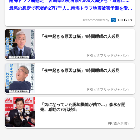
南海トラフ新想定 宮崎県の死者数4,000人減少も「避難に高
いハードル」専門家が...
最悪の想定で死者約2万7千人…南海トラフ地震被害予測を愛知
県が12年ぶり見直し ...
Recommended by
「夜中起きる原因は脳」4時間睡眠の人必見
PR(ビタブリッドジャパン)
「夜中起きる原因は脳」4時間睡眠の人必見
PR(ビタブリッドジャパン)
「気になっていた認知機能が菌で…」森永が開
発。感動の70代続出
PR(森永乳業)