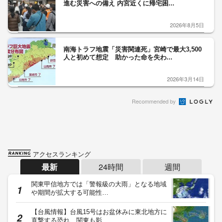
進む災害への備え 内宮近くに帰宅困...
2026年8月5日
南海トラフ地震「災害関連死」宮崎で最大3,500
人と初めて想定 助かった命を失わ...
2026年3月14日
Recommended by
アクセスランキング
最新
24時間
週間
関東甲信地方では「警報級の大雨」となる地域
や期間が拡大する可能性…
【台風情報】台風15号はお盆休みに東北地方に
直撃する恐れ 関東も影…