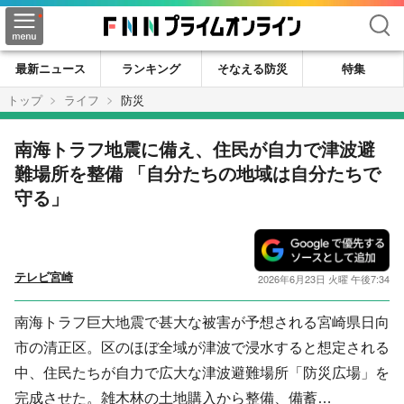
検索
最新ニュース
ランキング
そなえる防災
特集
トップ
ライフ
防災
南海トラフ地震に備え、住民が自力で津波避
難場所を整備 「自分たちの地域は自分たちで
守る」
テレビ宮崎
2026年6月23日 火曜 午後7:34
南海トラフ巨大地震で甚大な被害が予想される宮崎県日向
市の清正区。区のほぼ全域が津波で浸水すると想定される
中、住民たちが自力で広大な津波避難場所「防災広場」を
完成させた。雑木林の土地購入から整備、備蓄…