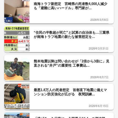
南海トラフ新想定 宮崎県の死者数4,000人減少
も「避難に高いハードル」専門家が...
2026年3月8日
“住民の半数超が死亡”と試算の自治体も…三重県
が南海トラフ地震の新たな被害想定を...
2026年3月31日
熊本地震以降は問い合わせが「2倍から3倍に」見
直される“井戸”の重要性 工事費込...
2026年8月7日
最悪1.8万人の死者想定 首都直下地震に備えマ
ンション防災強化が広がる 夜間訓練...
2026年6月15日