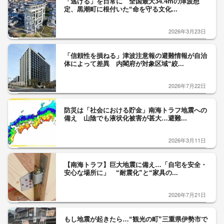
「逃げる」を日常に 全国最大34.4mの津波想
定、黒潮町に根付いた“命を守る文化...
2026年3月23日
「信頼性を損ねる」津波注意報の避難情報が自治
体によって差異 内閣府が対象区域“絞...
2026年7月22日
防災は「社会における貯金」南海トラフ地震への
備え 山陰でも液状化被害が甚大…避難...
2026年3月11日
【南海トラフ】巨大地震に備え…「自宅を安全・
安心な場所に」 “耐震化”と“家具の...
2026年7月21日
もし地震が起きたら…“観光の町”三重県伊勢市で