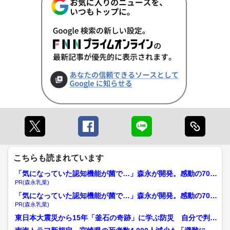
こちらも読まれています
「気になっていた認知機能が菌で…」森永が開発。感動の70代
続出
PR(森永乳業)
「気になっていた認知機能が菌で…」森永が開発。感動の70代
続出
PR(森永乳業)
東日本大震災から15年「釜石の奇跡」に学ぶ防災 自分で判断
し、自分の命と大切な人...