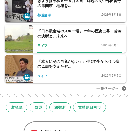
きょうは令和８年８月８日 縁起の良い郵便番号
の串間市 地域を…
2026年8月8日
都道府県
「日本最南端のスキー場」35年の歴史に幕 苦渋
の決断と、未来へ…
2026年8月8日
ライフ
「本人にその自覚がない」小学2年生からうつ病
の母親を支えたヤ…
2026年8月7日
ライフ
一覧ページへ
宮崎県
防災
避難所
宮崎県日向市