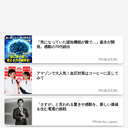
「気になっていた認知機能が菌で…」森永が開
発。感動の70代続出
PR(森永乳業)
アマゾンで大人気！血圧対策はコーヒーに足して
みて
PR(森永乳業)
「さすが」と言われる驚きや感動を。新しい価値
を生む電通の挑戦
PR(dentsu Japan)