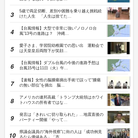
5歳で両足切断、差別や困難を乗り越え挑戦続
けた人生 「人生は捨てた…
【台風情報】大型で非常に強い“ノロノロ台
風”13号の進路は？ 沖縄…
愛子さま、学習院幼稚園での思い出 運動会で
は天皇皇后両陛下が笑顔…
【台風情報】ダブル台風の今後の進路予想は
台風15号は11日（火）午…
【速報】女性の脳腫瘍摘出手術で誤って“腫瘍
の無い部位”を摘出 脳…
アメリカの連邦高裁「トランプ大統領はホワイ
トハウスの所有者ではな…
発言は「きれいに切り取られた」…地震直後の
パーティー開催「やって…
県議会議員の“海外視察”に街の人は「成功例見
るなら価値ある」「市…