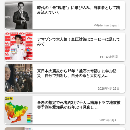
時代の「最"現場"」に飛び込み、当事者として踏
み込んでいく
PR(dentsu Japan)
アマゾンで大人気！血圧対策はコーヒーに足して
みて
PR(森永乳業)
東日本大震災から15年「釜石の奇跡」に学ぶ防
災 自分で判断し、自分の命と大切な人...
2026年4月22日
最悪の想定で死者約2万7千人…南海トラフ地震被
害予測を愛知県が12年ぶり見直し ...
2026年6月4日